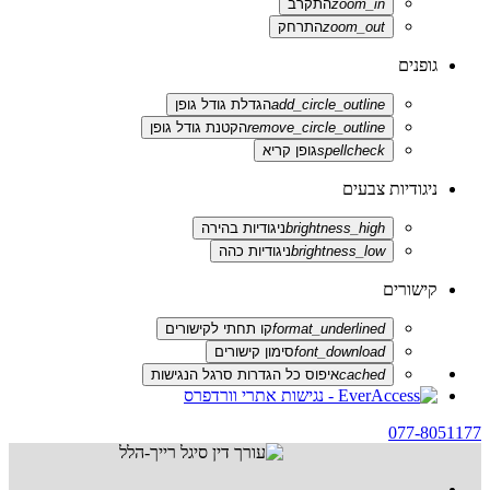
zoom_in
התקרב
zoom_out
התרחק
גופנים
add_circle_outline
הגדלת גודל גופן
remove_circle_outline
הקטנת גודל גופן
spellcheck
גופן קריא
ניגודיות צבעים
brightness_high
ניגודיות בהירה
brightness_low
ניגודיות כהה
קישורים
format_underlined
קו תחתי לקישורים
font_download
סימון קישורים
cached
איפוס כל הגדרות סרגל הנגישות
077-8051177