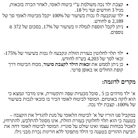
קצבת ילד נכה משולמת ע”י ביטוח לאומי, לאחר הכרה בזכאות,
מגיל 3 חודשים ועד גיל 18.
ילד שנקבעה לו נכות בשיעור של 100% יקבל מביטוח לאומי סך של
2,189 ₪ לחודש.
ניתן לקבל תוספת לגמלה זו בשיעור של 17%, בסכום של 372 ₪
נוספים.
ילד תלוי לחלוטין בעזרת הזולת ונקבעה לו נכות בשיעור של 175%-
זכאי לסך של 4,203 בש”ח לחודש.
כן ניתן לממש את
זכאות הילד לקצבת סיעוד
, מכוח הביטוח דרך
קופת החולים או באופן פרטי.
מקרים לדוגמה:
א’ ילד מדהים בן 5 , סובל מבעיות שפה ותקשורת, אינו מדבר ונמצא כי
הוא לוקה באוטיזם. המוסד לביטוח לאומי הכיר בו כזכאי לנכות בשיעור
של 100%- קצבת ילד נכה.
במקביל פנו הוריו של א’ לביטוח הלאומי על מנת להגדיל את הקצבה –
בטענה כי הוא תלוי לחלוטין בעזרת הזולת, אינו מסוגל להתלבש, להתרחץ,
לאכול בכוחות עצמו ואינו שולט על סוגריו. המוסד לביטוח לאומי דחה את
תביעת ההורים בטענה כי הילד מתפקד ללא חריגות נכרת מבני גילו.