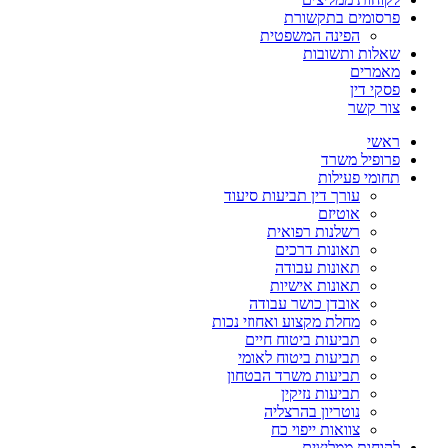
פרסומים בתקשורת
הפינה המשפטית
שאלות ותשובות
מאמרים
פסקי דין
צור קשר
ראשי
פרופיל משרד
תחומי פעילות
עורך דין תביעות סיעוד
אוטיזם
רשלנות רפואית
תאונות דרכים
תאונות עבודה
תאונות אישיות
אובדן כושר עבודה
מחלת מקצוע ואחוזי נכות
תביעות ביטוח חיים
תביעות ביטוח לאומי
תביעות משרד הבטחון
תביעות נזיקין
נוטריון בהרצליה
צוואות ייפוי כח
לקוחות ממליצים