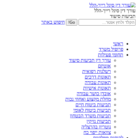
עורך דין סיגל רייך-הלל
תביעות סיעוד
חיפוש באתר
ראשי
פרופיל משרד
תחומי פעילות
עורך דין תביעות סיעוד
אוטיזם
רשלנות רפואית
תאונות דרכים
תאונות עבודה
תאונות אישיות
אובדן כושר עבודה
מחלת מקצוע ואחוזי נכות
תביעות ביטוח חיים
תביעות ביטוח לאומי
תביעות משרד הבטחון
תביעות נזיקין
נוטריון בהרצליה
צוואות ייפוי כח
לקוחות ממליצים