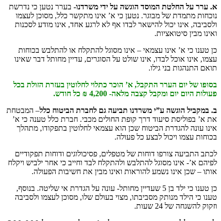
א. ערר על החלטת המוסד הוגשה על ידי משרדנו-
בערר נטען כי נדרשת
נוכחות מתמדת של מבוגר. נטען כי א’ אינו מתקשר כלל, מסוכן לעצמו
ולסביבה, אינו יכול להישאר לבדו אף לא לרגע אחד, אינו מודע לסכנות
ואינו מבין סיטואציות.
כן טענו כי א’ אינו עצמאי – אינו מסוגל להתקלח או להתלבש בכוחות
עצמו, אינו אוכל לבדו, אינו שולט על הסוגרים, עדיין מחותל דבר שאינו
תואם התנהגות בני גילו.
בסופו של יום הערר התקבל, א’ הוכר כתלוי לחלוטין בעזרת הזולת בכל
פעולות היום יום ומקבל קצבה מלאה- 4,200 ₪ כל חודש.
ב.
במקביל
הוגשה ע”י משרדנו תביעה גם לחברת הביטוח כלל
– המבטחת
את א’ בפוליסת סיעוד דרך קופת החולים מכבי. חברת כלל טענה כי א’
אינו עונה להגדרת הביטוח שכן הוא עצמאי לחלוטין בתפקודו, מתהלך
בכוחות עצמו ויכול לבצע כל פעולה.
לכתב התביעה צורפו דוחות של מטפלים, פסיכולוגים ודוחות תפקודיים
לפיהם א’- אינו מסוגל להתלבש ולהתקלח לבד וחייב כי אחר ילביש ויקלח
אותו – שכן אינו נשמע להוראות ואינו מבין את חשיבות הפעולה.
כן טענו כי ילד בן 5 שעדיין מחותל- עונה על הגדרת אי שליטה. בנוסף,
טענו כי הילד מנותק מסביבתו, מצוי בעולם שלו, מסוכן לעצמו ולסביבה
וזקוק להשגחה של 24 שעות.