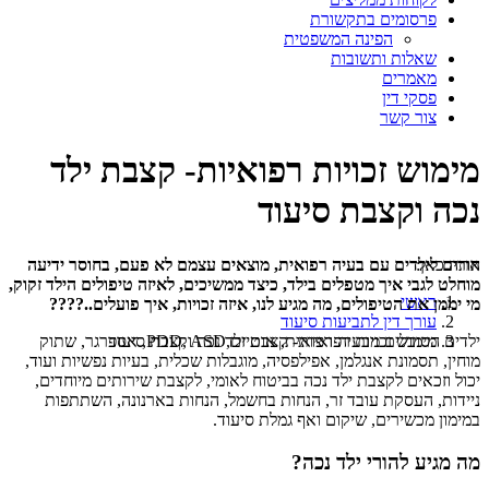
פרסומים בתקשורת
הפינה המשפטית
שאלות ותשובות
מאמרים
פסקי דין
צור קשר
מימוש זכויות רפואיות- קצבת ילד
נכה וקצבת סיעוד
אתה כאן:
הורים לילדים עם בעיה רפואית, מוצאים עצמם לא פעם, בחוסר ידיעה
מוחלט לגבי איך מטפלים בילד, כיצד ממשיכים, לאיזה טיפולים הילד זקוק,
ראשי
מי יממן את הטיפולים, מה מגיע לנו, איזה זכויות, איך פועלים..????
עורך דין לתביעות סיעוד
מימוש זכויות רפואיות- קצבת ילד נכה וקצבת סיעוד
ילדים הסובלים מבעיה רפואית, אוטיזם,PDD, ASD, אספרגר, שתוק
מוחין, תסמונת אנגלמן, אפילפסיה, מוגבלות שכלית, בעיות נפשיות ועוד,
יכול וזכאים לקצבת ילד נכה בביטוח לאומי, לקצבת שירותים מיוחדים,
ניידות, העסקת עובד זר, הנחות בחשמל, הנחות בארנונה, השתתפות
במימון מכשירים, שיקום ואף גמלת סיעוד.
מה מגיע להורי ילד נכה?