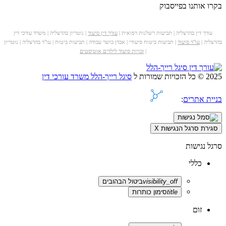
בקרו אותנו בפייסבוק
עורך דין בהרצליה | תביעות רשלנות רפואית |
עורך דין סיעוד
| נוטריון בהרצליה | משרד עורכי דין
בהרצליה |
עו"ד סיעוד
| תביעות ביטוח סיעודי | אבדן כושר עבודה | תביעות ביטוח | עו"ד בהרצליה | נוטריון
|
זכויות סיעוד לילדים אוטיסטים
2025 © כל הזכויות שמורות ל
סיגל רייך-הלל משרד עורכי דין
בניית אתרים
:
סגירת סרגל הנגישות
X
סרגל נגישות
כללי
visibility_off
ביטול הבהובים
title
סימון כותרות
זום