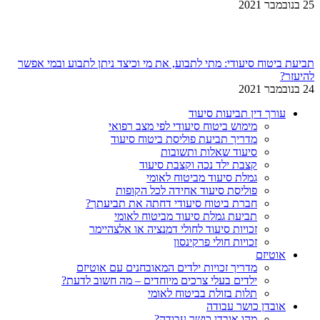
25 בנובמבר 2021
תביעת ביטוח סיעודי: מתי לתבוע, את מי וכיצד ניתן לתבוע ובמי אפשר
להיעזר?
24 בנובמבר 2021
עורך דין תביעות סיעוד
מימוש ביטוח סיעודי לפי מצב רפואי
מדריך תביעת פוליסת ביטוח סיעוד
סיעוד שאלות ותשובות
קצבת ילד נכה וקצבת סיעוד
גמלת סיעוד מביטוח לאומי
פוליסת סיעוד אחידה לכל הקופות
חברת ביטוח סיעודי דחתה את תביעתך?
תביעת גמלת סיעוד מביטוח לאומי
זכויות סיעוד לחולי דמנציה או אלצהיימר
זכויות חולי פרקינסון
אוטיזם
מדריך זכויות ילדים המאובחנים עם אוטיזם
ילדים בעלי צרכים מיוחדים – מה חשוב לדעת?
תלות בזולת בביטוח לאומי
אובדן כושר עבודה
מהו אובדן כושר עבודה?