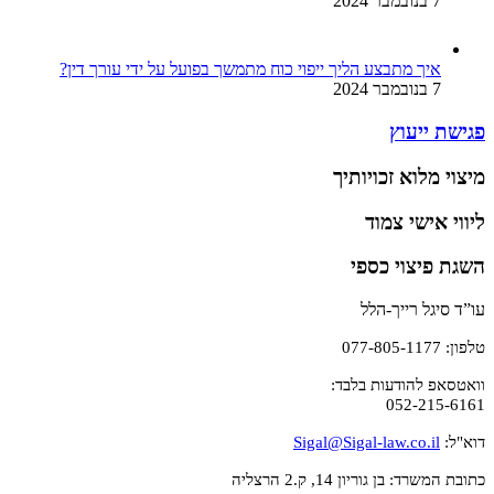
7 בנובמבר 2024
איך מתבצע הליך ייפוי כוח מתמשך בפועל על ידי עורך דין?
7 בנובמבר 2024
פגישת ייעוץ
מיצוי מלוא זכויותיך
ליווי אישי צמוד
השגת פיצוי כספי
עו”ד סיגל רייך-הלל
טלפון: 077-805-1177
וואטסאפ להודעות בלבד:
052-215-6161
דוא"ל:
Sigal@Sigal-law.co.il
כתובת המשרד: בן גוריון 14, ק.2 הרצליה