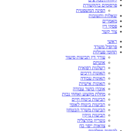
פרסומים בתקשורת
הפינה המשפטית
שאלות ותשובות
מאמרים
פסקי דין
צור קשר
ראשי
פרופיל משרד
תחומי פעילות
עורך דין תביעות סיעוד
אוטיזם
רשלנות רפואית
תאונות דרכים
תאונות עבודה
תאונות אישיות
אובדן כושר עבודה
מחלת מקצוע ואחוזי נכות
תביעות ביטוח חיים
תביעות ביטוח לאומי
תביעות משרד הבטחון
תביעות נזיקין
נוטריון בהרצליה
צוואות ייפוי כח
לקוחות ממליצים