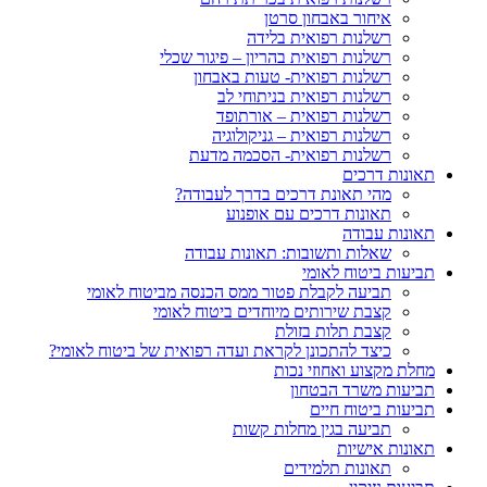
איחור באבחון סרטן
רשלנות רפואית בלידה
רשלנות רפואית בהריון – פיגור שכלי
רשלנות רפואית- טעות באבחון
רשלנות רפואית בניתוחי לב
רשלנות רפואית – אורתופד
רשלנות רפואית – גניקולוגיה
רשלנות רפואית- הסכמה מדעת
תאונות דרכים
מהי תאונת דרכים בדרך לעבודה?
תאונות דרכים עם אופנוע
תאונות עבודה
שאלות ותשובות: תאונות עבודה
תביעות ביטוח לאומי
תביעה לקבלת פטור ממס הכנסה מביטוח לאומי
קצבת שירותים מיוחדים ביטוח לאומי
קצבת תלות בזולת
כיצד להתכונן לקראת ועדה רפואית של ביטוח לאומי?
מחלת מקצוע ואחוזי נכות
תביעות משרד הבטחון
תביעות ביטוח חיים
תביעה בגין מחלות קשות
תאונות אישיות
תאונות תלמידים