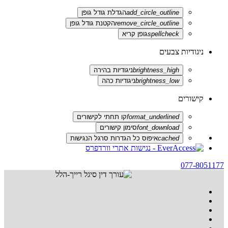
add_circle_outline
הגדלת גודל גופן
remove_circle_outline
הקטנת גודל גופן
spellcheck
גופן קריא
ניגודיות צבעים
brightness_high
ניגודיות בהירה
brightness_low
ניגודיות כהה
קישורים
format_underlined
קו תחתי לקישורים
font_download
סימון קישורים
cached
איפוס כל הגדרות סרגל הנגישות
077-8051177