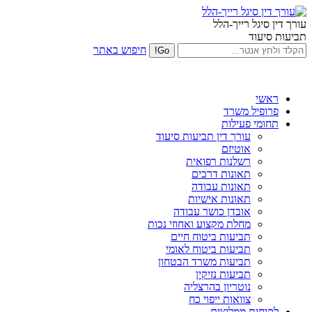
עורך דין סיגל רייך-הלל
תביעות סיעוד
חיפוש באתר
ראשי
פרופיל משרד
תחומי פעילות
עורך דין תביעות סיעוד
אוטיזם
רשלנות רפואית
תאונות דרכים
תאונות עבודה
תאונות אישיות
אובדן כושר עבודה
מחלת מקצוע ואחוזי נכות
תביעות ביטוח חיים
תביעות ביטוח לאומי
תביעות משרד הבטחון
תביעות נזיקין
נוטריון בהרצליה
צוואות ייפוי כח
לקוחות ממליצים