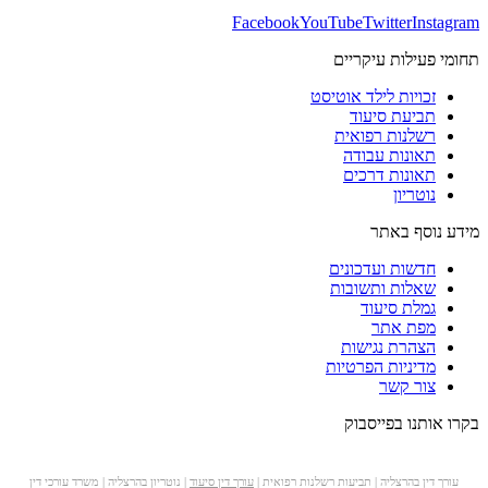
Facebook
YouTube
Twitter
Instagram
תחומי פעילות עיקריים
זכויות לילד אוטיסט
תביעת סיעוד
רשלנות רפואית
תאונות עבודה
תאונות דרכים
נוטריון
מידע נוסף באתר
חדשות ועדכונים
שאלות ותשובות
גמלת סיעוד
מפת אתר
הצהרת נגישות
מדיניות הפרטיות
צור קשר
בקרו אותנו בפייסבוק
עורך דין בהרצליה | תביעות רשלנות רפואית |
עורך דין סיעוד
| נוטריון בהרצליה | משרד עורכי דין