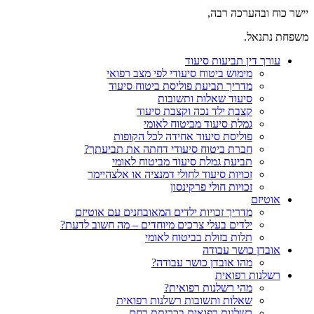
יישר כוח ובהערכה רבה,
משפחת נתנאל.
עורך דין תביעות סיעוד
מימוש ביטוח סיעודי לפי מצב רפואי
מדריך תביעת פוליסת ביטוח סיעוד
סיעוד שאלות ותשובות
קצבת ילד נכה וקצבת סיעוד
גמלת סיעוד מביטוח לאומי
פוליסת סיעוד אחידה לכל הקופות
חברת ביטוח סיעודי דחתה את תביעתך?
תביעת גמלת סיעוד מביטוח לאומי
זכויות סיעוד לחולי דמנציה או אלצהיימר
זכויות חולי פרקינסון
אוטיזם
מדריך זכויות ילדים המאובחנים עם אוטיזם
ילדים בעלי צרכים מיוחדים – מה חשוב לדעת?
תלות בזולת בביטוח לאומי
אובדן כושר עבודה
מהו אובדן כושר עבודה?
רשלנות רפואית
מהי רשלנות רפואית?
שאלות ותשובות רשלנות רפואית
רשלנות רפואית בכריתת רחם