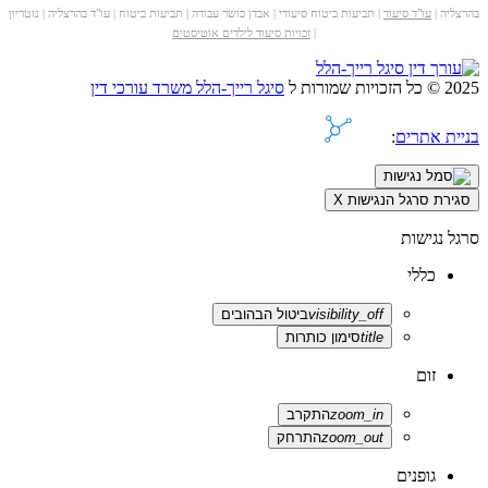
בהרצליה |
עו"ד סיעוד
| תביעות ביטוח סיעודי | אבדן כושר עבודה | תביעות ביטוח | עו"ד בהרצליה | נוטריון
|
זכויות סיעוד לילדים אוטיסטים
2025 © כל הזכויות שמורות ל
סיגל רייך-הלל משרד עורכי דין
בניית אתרים
:
סגירת סרגל הנגישות
X
סרגל נגישות
כללי
visibility_off
ביטול הבהובים
title
סימון כותרות
זום
zoom_in
התקרב
zoom_out
התרחק
גופנים