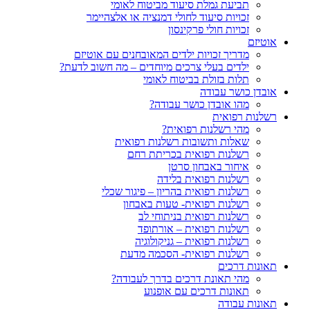
תביעת גמלת סיעוד מביטוח לאומי
זכויות סיעוד לחולי דמנציה או אלצהיימר
זכויות חולי פרקינסון
אוטיזם
מדריך זכויות ילדים המאובחנים עם אוטיזם
ילדים בעלי צרכים מיוחדים – מה חשוב לדעת?
תלות בזולת בביטוח לאומי
אובדן כושר עבודה
מהו אובדן כושר עבודה?
רשלנות רפואית
מהי רשלנות רפואית?
שאלות ותשובות רשלנות רפואית
רשלנות רפואית בכריתת רחם
איחור באבחון סרטן
רשלנות רפואית בלידה
רשלנות רפואית בהריון – פיגור שכלי
רשלנות רפואית- טעות באבחון
רשלנות רפואית בניתוחי לב
רשלנות רפואית – אורתופד
רשלנות רפואית – גניקולוגיה
רשלנות רפואית- הסכמה מדעת
תאונות דרכים
מהי תאונת דרכים בדרך לעבודה?
תאונות דרכים עם אופנוע
תאונות עבודה