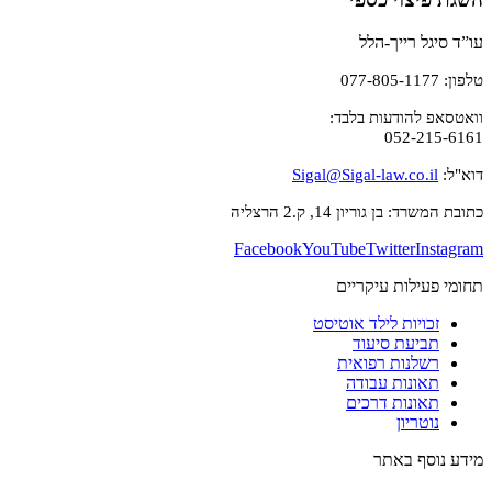
עו”ד סיגל רייך-הלל
טלפון: 077-805-1177
וואטסאפ להודעות בלבד:
052-215-6161
דוא"ל:
Sigal@Sigal-law.co.il
כתובת המשרד: בן גוריון 14, ק.2 הרצליה
Facebook
YouTube
Twitter
Instagram
תחומי פעילות עיקריים
זכויות לילד אוטיסט
תביעת סיעוד
רשלנות רפואית
תאונות עבודה
תאונות דרכים
נוטריון
מידע נוסף באתר