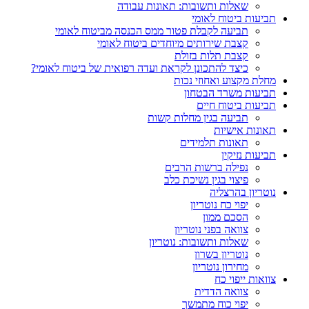
שאלות ותשובות: תאונות עבודה
תביעות ביטוח לאומי
תביעה לקבלת פטור ממס הכנסה מביטוח לאומי
קצבת שירותים מיוחדים ביטוח לאומי
קצבת תלות בזולת
כיצד להתכונן לקראת ועדה רפואית של ביטוח לאומי?
מחלת מקצוע ואחוזי נכות
תביעות משרד הבטחון
תביעות ביטוח חיים
תביעה בגין מחלות קשות
תאונות אישיות
תאונות תלמידים
תביעות נזיקין
נפילה ברשות הרבים
פיצוי בגין נשיכת כלב
נוטריון בהרצליה
יפוי כח נוטריון
הסכם ממון
צוואה בפני נוטריון
שאלות ותשובות: נוטריון
נוטריון בשרון
מחירון נוטריון
צוואות ייפוי כח
צוואה הדדית
יפוי כוח מתמשך