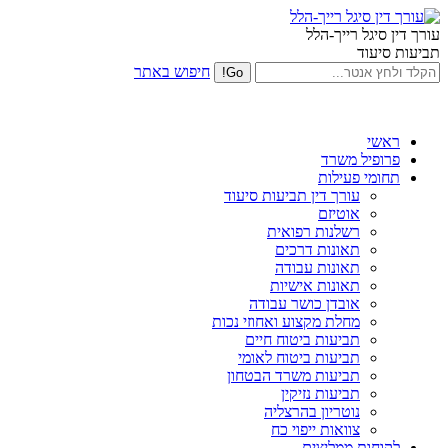
עורך דין סיגל רייך-הלל
תביעות סיעוד
חיפוש באתר
ראשי
פרופיל משרד
תחומי פעילות
עורך דין תביעות סיעוד
אוטיזם
רשלנות רפואית
תאונות דרכים
תאונות עבודה
תאונות אישיות
אובדן כושר עבודה
מחלת מקצוע ואחוזי נכות
תביעות ביטוח חיים
תביעות ביטוח לאומי
תביעות משרד הבטחון
תביעות נזיקין
נוטריון בהרצליה
צוואות ייפוי כח
לקוחות ממליצים