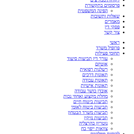
פרסומים בתקשורת
הפינה המשפטית
שאלות ותשובות
מאמרים
פסקי דין
צור קשר
ראשי
פרופיל משרד
תחומי פעילות
עורך דין תביעות סיעוד
אוטיזם
רשלנות רפואית
תאונות דרכים
תאונות עבודה
תאונות אישיות
אובדן כושר עבודה
מחלת מקצוע ואחוזי נכות
תביעות ביטוח חיים
תביעות ביטוח לאומי
תביעות משרד הבטחון
תביעות נזיקין
נוטריון בהרצליה
צוואות ייפוי כח
לקוחות ממליצים