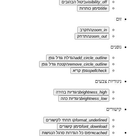
visibility_off
ביטול הבהובים
title
סימון כותרות
זום
zoom_in
התקרב
zoom_out
התרחק
גופנים
add_circle_outline
הגדלת גודל גופן
remove_circle_outline
הקטנת גודל גופן
spellcheck
גופן קריא
ניגודיות צבעים
brightness_high
ניגודיות בהירה
brightness_low
ניגודיות כהה
קישורים
format_underlined
קו תחתי לקישורים
font_download
סימון קישורים
cached
איפוס כל הגדרות סרגל הנגישות