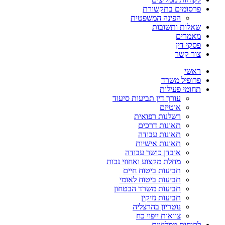
פרסומים בתקשורת
הפינה המשפטית
שאלות ותשובות
מאמרים
פסקי דין
צור קשר
ראשי
פרופיל משרד
תחומי פעילות
עורך דין תביעות סיעוד
אוטיזם
רשלנות רפואית
תאונות דרכים
תאונות עבודה
תאונות אישיות
אובדן כושר עבודה
מחלת מקצוע ואחוזי נכות
תביעות ביטוח חיים
תביעות ביטוח לאומי
תביעות משרד הבטחון
תביעות נזיקין
נוטריון בהרצליה
צוואות ייפוי כח
לקוחות ממליצים