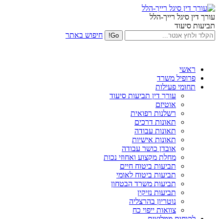
עורך דין סיגל רייך-הלל
תביעות סיעוד
חיפוש באתר
ראשי
פרופיל משרד
תחומי פעילות
עורך דין תביעות סיעוד
אוטיזם
רשלנות רפואית
תאונות דרכים
תאונות עבודה
תאונות אישיות
אובדן כושר עבודה
מחלת מקצוע ואחוזי נכות
תביעות ביטוח חיים
תביעות ביטוח לאומי
תביעות משרד הבטחון
תביעות נזיקין
נוטריון בהרצליה
צוואות ייפוי כח
לקוחות ממליצים