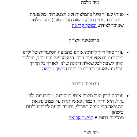
מיה מלכה
פניתי לעו”ד סיגל בהמלצות ולא הצטערתי! מקצועית
תותחית וזכיתי בתביעה שזה הכי חשוב (: תודה לצוות
שעובד לצידה.
המשך קריאה
כריסטינה זייצ’יק
עו״ד סיגל רייך ליוותה אותנו בתביעה הסיעודית של ילדנו
במסירות ובמקצועיות רבה. היא הפגינה ידע רחב, סבלנות
ואוזן קשבת לכל שאלה ודאגה שלנו. לאורך כל הדרך
הרגשנו שאנחנו בידיים בטוחות
המשך קריאה
סבטלנה גרומוב
עורכת הדין סיגל מלווה אותי במסירות, מקצועיות ולב
גדול. היא חדה, חכמה, לא מוותרת עד שמשיגה את
התוצאה הכי טובה בשבילי, ותמיד יודעת להרגיע ולתת
ביטחון.
ממליצה בחום ♥️
המשך קריאה
מיה שור