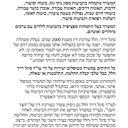
המשרד מתמחה בתביעות מסוג נזקי גוף, ביטוח וסיעוד,
לרבות, תאונות דרכים, תאונות עבודה, אובדן כושר עבודה,
ביטוחי חיים ונכות, נפילות בשטח ציבורי, ביטוח לאומי,
רשלנות רפואית ותביעות סיעוד.
המשרד בעל התמחות ספציפית בתביעות לילדים עם צרכים
מיוחדים ואוטיזם.
סיגל רייך- הלל עורכת דין משנת 2000 שנים, בעלת ומנהלת
המשרד, ייצגה עד היום בהצלחה אלפי נפגעים במגוון רחב של
תביעות “
כאשר אני לוקחת תיק אני לגמרי מאמינה בו. לא
אתפשר על סכום נמוך לא אעזוב לקוח עד שיהיה מרוצה
ואלחם עד שיקבל את הפיצוי הגבוה ביותר שמגיע
.
”
כל התיקים במשרד מטופלים ישירות על ידי עו”ד סיגל רייך
הלל, בכל שלבי קבלת החלטה, התלבטות או שאלה
.
לקוחותינו מעידים באופן גורף שייחודו של המשרד בטיפול
אישי, אנושי, איכפתי ודואג, במקביל למקצועיות בלתי
מתפשרת, אסרטיביות ונחישות מול חברות הביטוח עד
להשגת הפיצוי הכספי הגבוה ביותר האפשרי!
לעו”ד סיגל רייך הלל גם ניסיון עשיר כעורכת דין של “הצד
השני”, כעו”ד במשרד המייצג את חברות הביטוח. לאחר
התנסות ולמידה מעמיקה ויסודית של תחום הביטוח, החליטה
עו”ד סיגל רייך-הלל שמקומה בצידו השני של המתרס- בייצוג
מבוטחים ששילמו כל חייהם את דמי הביטוח, ובהגיע יום הדין