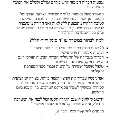
נמנעות חברות הביטוח להשיב להם גמולם ולשלם את הפיצוי
המגיע להם.
המשרד פועל באמונה בלתי מתפשרת בצדקת הדרך של
הנפגע, תוך שמירה על יושר והגינות. “העבודה העיקשת
לטובת הלקוח מתבצעת ללא לאות ואני חדורת מוטיבציה
להשיג כל מה שמגיע, תוך שמירה על מערכת יחסים מעולה
ומתן כבוד למערכת ולקולגות.”
למה לבחור במשרד עו”ד סיגל רייך-הלל?
20 שנות ניסיון בתביעות נזקי גוף, ביטוח וסיעוד
רגישות אכפתיות ויחס אישי
הכרות מעמיקה של התנהלות חברות הביטוח ועורכי דינם
אמינות ומקצועיות חסרת פשרות
טיפול מושכל ושמירה על הוגנות וכבוד כלפי המערכת
והקולגות
אנחנו נשיג עבורך את הפיצוי הגבוה ביותר, בצורה המקצועית
ביותר ובזמן הקצר ביותר. היום, פועל המשרד עם מאות
לקוחות וממשיך לשמור על אותם הערכים, בדיוק כמו ביום
הראשון.
“חשוב לי להוכיח שגם האזרח הקטן יכול לנצח את המערכת
הגדולה, זה לא פשוט וקל אבל זה לגמרי אפשרי.”
מוזמנים להתקשר אלינו ולבדוק.