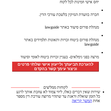
יחס אישי וזמינות לכל לקוח
חברה בוועדת הנזיקין בלשכת עורכי הדין.
מנהלת פורום סיעוד באתר lawguide
מנהלת פורום ביטוח זכויות ותאונות תלמידים באתר
lawguide
מרצה בפני גימלאים- בעניין זכויות ביטוח לאומי וסיעוד
להערכת תביעתך ולייעוץ אישי שלח/י פרטים
וניצור עימך קשר בהקדם
לקוחות ממליצים
שירות שאין דברים כאלו, ליווי צמוד לא עוזבת אותך לרגע
כל הזמן שואלת ודאגת עד שתהיי מרוצה עורכת דין מספר
אחת
המשך קריאה