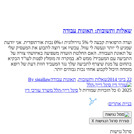
שאלות ותשובות: תאונות עבודה
ועדה הרפואית קבעה לי 5% נוירולוגית ו-0% נכות אורתופדית. אני יודעת
שמגיע לי יותר ונעשה לי עוול. עכשיו אני רוצה לתבוע את המעסיק שלי
על תאונת העבודה. האם החלטת הועדה משפיעה באיזושהי צורה על
התביעה עם המעביד? ממש לא. במקרה זה מומלץ לפנות לעו”ד הבקיא
בתחום על מנת שיצרף לתביעה שלך נגד המעביד חוות דעת של רופא
מומחה היכול לקבוע אחוזי נכות גבוהים יותר.
22 ביוני 2014
שאלות ותשובות
,
תאונות עבודה
sigallaw
By
2025 © כל הזכויות שמורות ל
סיגל רייך-הלל משרד עורכי דין
בניית אתרים
:
סגירת סרגל הנגישות
X
סרגל נגישות