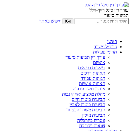
עורך דין סיגל רייך-הלל
תביעות סיעוד
חיפוש באתר
ראשי
פרופיל משרד
תחומי פעילות
עורך דין תביעות סיעוד
אוטיזם
רשלנות רפואית
תאונות דרכים
תאונות עבודה
תאונות אישיות
אובדן כושר עבודה
מחלת מקצוע ואחוזי נכות
תביעות ביטוח חיים
תביעות ביטוח לאומי
תביעות משרד הבטחון
תביעות נזיקין
נוטריון בהרצליה
צוואות ייפוי כח
לקוחות ממליצים