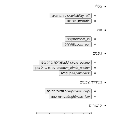
כללי
visibility_off
ביטול הבהובים
title
סימון כותרות
זום
zoom_in
התקרב
zoom_out
התרחק
גופנים
add_circle_outline
הגדלת גודל גופן
remove_circle_outline
הקטנת גודל גופן
spellcheck
גופן קריא
ניגודיות צבעים
brightness_high
ניגודיות בהירה
brightness_low
ניגודיות כהה
קישורים