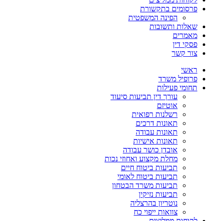
פרסומים בתקשורת
הפינה המשפטית
שאלות ותשובות
מאמרים
פסקי דין
צור קשר
ראשי
פרופיל משרד
תחומי פעילות
עורך דין תביעות סיעוד
אוטיזם
רשלנות רפואית
תאונות דרכים
תאונות עבודה
תאונות אישיות
אובדן כושר עבודה
מחלת מקצוע ואחוזי נכות
תביעות ביטוח חיים
תביעות ביטוח לאומי
תביעות משרד הבטחון
תביעות נזיקין
נוטריון בהרצליה
צוואות ייפוי כח
לקוחות ממליצים