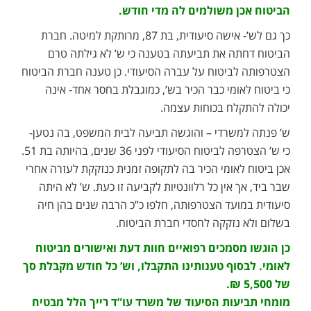
הביטוח אכן משולמים לה מדי חודש.
כך גם לש’- אישה סיעודית, בת 87, מרותקת למיטה. חברת
הביטוח דחתה את תביעתה בטענה כי ש’ לא גילתה טרם
הצטרפותה לביטוח על עברה הסיעודי. כן טענה חברת הביטוח
כי ביטוח לאומי כבר הכיר בש’, כמוגבלת בחסר אחד- אינה
יכולה להתקלח בכוחות עצמה.
ש’ פנתה למשרדי – והוגשה תביעה לבית המשפט, בה נטען-
כי ש’ הצטרפה לביטוח הסיעודי לפני 36 שנים, בהיותה בת 51.
אכן ביטוח לאומי הכיר בה לתקופה זמנית כנזקקת לעזרה אחרי
שבר ביד, אך אין כל רלוונטיות לקביעה זו כעת. ש’ לא היתה
סיעודית במועד הצטרפותה, חלפו כ”כ הרבה שנים בהן חיה
בשלום ולא נזקקה לחסדי חברת הביטוח.
כן הוגשו מסמכים רפואיים חוות דעת ואישורים מביטוח
לאומי. לבסוף טענותינו התקבלו, וש’ כל חודש מקבלת סך
של 5,500 ₪.
מומחי תביעות הסיעוד של משרד עו”ד רייך הלל מבטיח