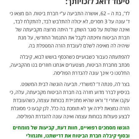
סיעוד דואג לזכויותך:
לד’, בת ה – 62, אושרה התביעה ע”י חברת ביטוח. הם מצאו כי
ד’ עונה על 3 חסרים, לא יכולה להתלבש לבד, להתקלח לבד,
ואינה שולטת על סוגר השתן. ד’ היתה מרוצה מקביעתה של
חברת הביטוח וחיכתה לקבל את התגמול החודשי, על מנת
שיהיה לה מאיפה לשלם לעובדת הזרה המטפלת בה.
להפתעתה כעבור כשבועיים כשהכסף בושש לבוא, קיבלה
מכתב מחברת הביטוח, מצטערים אנחנו חוזרים בנו מהקביעה,
החלטנו כי אינך עונה להגדרת הפוליסה.
בצר לה, פנתה ד’ למשרדי. תביעה הוגשה לבית המשפט.
בניסיון לברר מדוע חזרה בה חברת הביטוח מקביעתה, עלה, כי
עקבו אחרי ד’ וראו שהיא מתניידת בכוחות עצמה, כשהעובדת
הזרה נמצאת לידה אך לא תומכת בה כלל. לכן קבעו כי מסוגלת
לבצע פעולות בכוחות עצמה ואינה עונה להגדרת הפוליסה.
הוגשו מסמכים רפואיים, חוות דעת, קביעות של מומחים
ובסוף קיבלה חברת הביטוח את דרישתנו, ותגמולי