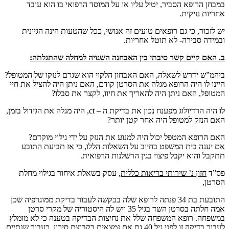
במבחן הרופא הסביר, יטיל עליו או על המוסד הרפואי בו הוא עובד
אחריות נזיקית.
יש לזכור, כי גם רופאים טועים זה אנושי, ככל שהטעות הינה הגיונית
ובמידה סבירה- לא תוטל אחריות.
ב. האם קיים קשר סיבתי בין האבחנה השגויה למחלה שהתגלתה:
ביהמ”ש ידרש לשאלה, האם האבחון הלקוי הוא שגרם לנזקו של המטופל?
היינו לו היה הרופא מגלה את הסרטן קודם, האם ניתן היה להציל את חיי
המטופל, האם ניתן היה להאריך את חיוו, לקצר את סבלו?
לו היה הרדיולוג מפענח נכון את בדיקת ה – ct, היה מגלה את הגידול בזמן,
האם הנזק למטופל היה אחר קטן יותר?
האם הרופא המטפל יכול היה למנוע את הנזק על ידי גילוי מוקדם?
אם יענה בית המשפט בחיוב על השאלות הללו, כי אז תביעת התובע
תתקבל והוא יקבל פיצוי בגין הרשלנות הרפואית.
פס”ד
חזון נ’ שירותי בריאות כללית
, עסק בשאלת איחור בגילוי מחלת
הסרטן,
התובעת בת 34 פנתה לרופא שלה בבקשה לעבור בדיקת ממוגרפיה שכן
אמה חלתה בסרטן השד בגיל 35 ויש לה היסטוריה של מקרי סרטן
במשפחה. רופא המשפחה שלל את נחיצות הבדיקה בטענה כי לא מומלץ
לעבור בדיקה זו לפני גיל 40 גם אם נמצאים בקבוצת סיכון. כעבור שנתיים,