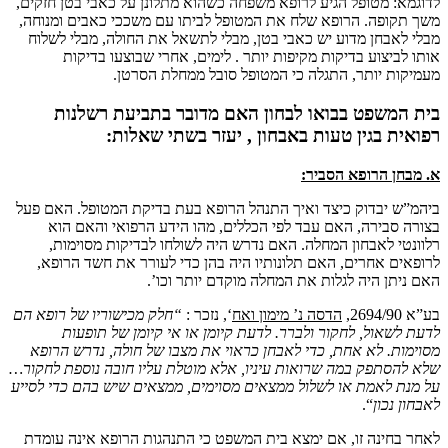
לדוגמא: מטופל הגיע לרופא משפחה כשהוא מתלונן על כאבי בטן חזקים,
משך תקופה. הרופא שלח את המטופל לביתו עם משככי כאבים ומנוחה,
מבלי לאבחן מדוע יש כאבי בטן, מבלי לתשאל את החולה, מבלי לשלוח
אותו לביצוע בדיקות מקיפות יותר . לימים, אחרי שבוצעו בדיקות
מעמיקות יותר, התגלה כי המטופל סובל ממחלת הסרטן.
בית המשפט בבואו לבחון האם מדובר בתביעת רשלנות
רפואית בגין טעות באבחון , יעזר בשתי שאלות:
א. מבחן הרופא הסביר:
ביהמ”ש יבדוק כיצד ואיך התנהל הרופא בעת בדיקת המטופל. האם פעל
בצורה סבירה, האם עבד לפי הכללים, מהו הידע הרפואי והאם הוא
רלוונטי לאבחון המחלה. האם נדרש היה לשולחו לבדיקות מסוימות,
לרופאים אחרים, האם תלונותיו היה בהן כדי לעורר את חשד הרופא,
האם ניתן היה לגלות את המחלה מוקדם יותר וכו’.
בע”א 2694/90,
הדסה נ’ מימון ואח
‘, נזכר :
“חלק מכישוריו של רופא הם
לדעת לשאול, לחקור ולברר. לדעת קיומן או אי קיומן של תופעות
מסוימות. לא אחת, כדי לאבחן כראוי את מצבו של חולה, נדרש הרופא
שלא להסתפק במה שרואות עיניו, אלא מוטלת עליו חובה נוספת לחקור…
על מנת לאמת או לשלול ממצאים מסוימים, ממצאים שיש בהם כדי לסייע
לאבחון נכון
“.
לאחר בחינה זו, אם ימצא בית המשפט כי התנהגות הרופא אינה עומדת