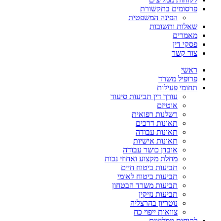
פרסומים בתקשורת
הפינה המשפטית
שאלות ותשובות
מאמרים
פסקי דין
צור קשר
ראשי
פרופיל משרד
תחומי פעילות
עורך דין תביעות סיעוד
אוטיזם
רשלנות רפואית
תאונות דרכים
תאונות עבודה
תאונות אישיות
אובדן כושר עבודה
מחלת מקצוע ואחוזי נכות
תביעות ביטוח חיים
תביעות ביטוח לאומי
תביעות משרד הבטחון
תביעות נזיקין
נוטריון בהרצליה
צוואות ייפוי כח
לקוחות ממליצים