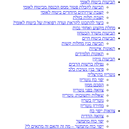
תביעות ביטוח לאומי
תביעה לקבלת פטור ממס הכנסה מביטוח לאומי
קצבת שירותים מיוחדים ביטוח לאומי
קצבת תלות בזולת
כיצד להתכונן לקראת ועדה רפואית של ביטוח לאומי?
מחלת מקצוע ואחוזי נכות
תביעות משרד הבטחון
תביעות ביטוח חיים
תביעה בגין מחלות קשות
תאונות אישיות
תאונות תלמידים
תביעות נזיקין
נפילה ברשות הרבים
פיצוי בגין נשיכת כלב
נוטריון בהרצליה
יפוי כח נוטריון
הסכם ממון
צוואה בפני נוטריון
שאלות ותשובות: נוטריון
נוטריון בשרון
מחירון נוטריון
צוואות ייפוי כח
צוואה הדדית
יפוי כוח מתמשך
ייפוי כוח מתמשך – מה זה והאם זה מתאים לי?