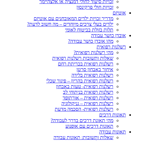
זכויות סיעוד לחולי דמנציה או אלצהיימר
זכויות חולי פרקינסון
אוטיזם
מדריך זכויות ילדים המאובחנים עם אוטיזם
ילדים בעלי צרכים מיוחדים – מה חשוב לדעת?
תלות בזולת בביטוח לאומי
אובדן כושר עבודה
מהו אובדן כושר עבודה?
רשלנות רפואית
מהי רשלנות רפואית?
שאלות ותשובות רשלנות רפואית
רשלנות רפואית בכריתת רחם
איחור באבחון סרטן
רשלנות רפואית בלידה
רשלנות רפואית בהריון – פיגור שכלי
רשלנות רפואית- טעות באבחון
רשלנות רפואית בניתוחי לב
רשלנות רפואית – אורתופד
רשלנות רפואית – גניקולוגיה
רשלנות רפואית- הסכמה מדעת
תאונות דרכים
מהי תאונת דרכים בדרך לעבודה?
תאונות דרכים עם אופנוע
תאונות עבודה
שאלות ותשובות: תאונות עבודה