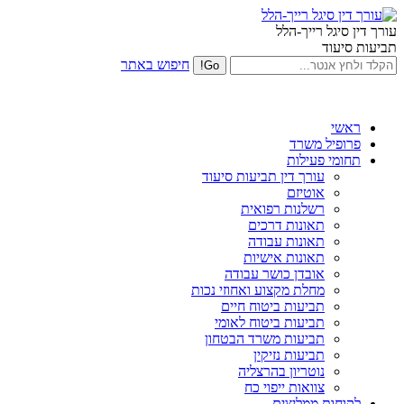
עורך דין סיגל רייך-הלל
תביעות סיעוד
חיפוש באתר
ראשי
פרופיל משרד
תחומי פעילות
עורך דין תביעות סיעוד
אוטיזם
רשלנות רפואית
תאונות דרכים
תאונות עבודה
תאונות אישיות
אובדן כושר עבודה
מחלת מקצוע ואחוזי נכות
תביעות ביטוח חיים
תביעות ביטוח לאומי
תביעות משרד הבטחון
תביעות נזיקין
נוטריון בהרצליה
צוואות ייפוי כח
לקוחות ממליצים