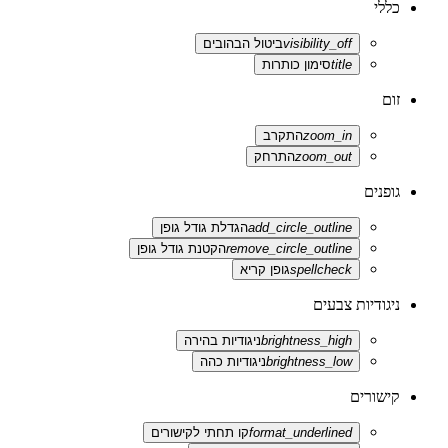
כללי
visibility_off
ביטול הבהובים
title
סימון כותרות
זום
zoom_in
התקרב
zoom_out
התרחק
גופנים
add_circle_outline
הגדלת גודל גופן
remove_circle_outline
הקטנת גודל גופן
spellcheck
גופן קריא
ניגודיות צבעים
brightness_high
ניגודיות בהירה
brightness_low
ניגודיות כהה
קישורים
format_underlined
קו תחתי לקישורים