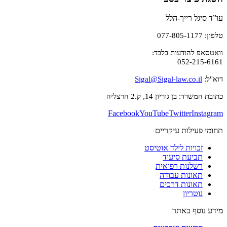
עו”ד סיגל רייך-הלל
טלפון: 077-805-1177
וואטסאפ להודעות בלבד:
052-215-6161
דוא"ל:
Sigal@Sigal-law.co.il
כתובת המשרד: בן גוריון 14, ק.2 הרצליה
Facebook
YouTube
Twitter
Instagram
תחומי פעילות עיקריים
זכויות לילד אוטיסט
תביעת סיעוד
רשלנות רפואית
תאונות עבודה
תאונות דרכים
נוטריון
מידע נוסף באתר