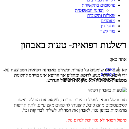
פרסומים בתקשורת
הפינה המשפטית
שאלות ותשובות
מאמרים
פסקי דין
צור קשר
רשלנות רפואית- טעות באבחון
אתה כאן:
ראשי
לא פעם, אנו שומעים על טעויות וכשלים באבחנה רפואית המבוצעת על-
מאמרים
ידי רופא. חולה מגיע לרופא ומתלונן אך הרופא אינו מייחס לתלונות
רשלנות רפואית- טעות באבחון
משמעות מתאימה ולא נותן את הטיפול הנדרש.
חובתו של רופא, לפעול בזהירות סבירה, לשאול את החולה באשר
לסימפטומים מהם סובל, להפנותו לרופאים מקצועיים, לתת תרופות
מתאימות במינון נכון, לאבחן את המחלה, לשלוח לבדיקות וכו’.
טיפול רפואי לא נכון יכול לגרום נזק.