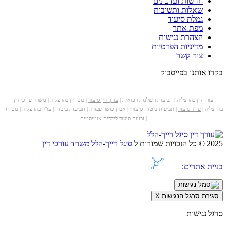
חדשות ועדכונים
שאלות ותשובות
גמלת סיעוד
מפת אתר
הצהרת נגישות
מדיניות הפרטיות
צור קשר
בקרו אותנו בפייסבוק
עורך דין בהרצליה | תביעות רשלנות רפואית |
עורך דין סיעוד
| נוטריון בהרצליה | משרד עורכי דין
בהרצליה |
עו"ד סיעוד
| תביעות ביטוח סיעודי | אבדן כושר עבודה | תביעות ביטוח | עו"ד בהרצליה | נוטריון
|
זכויות סיעוד לילדים אוטיסטים
2025 © כל הזכויות שמורות ל
סיגל רייך-הלל משרד עורכי דין
בניית אתרים
:
סגירת סרגל הנגישות
X
סרגל נגישות