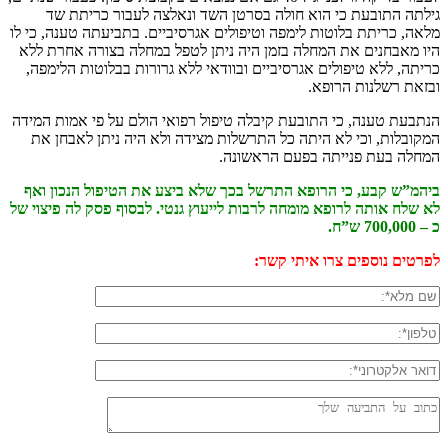
גילתה התובעת כי הוא חולה בסרטן השד ונאלצה לעבור כריתת שד
מלאה, כריתת בלוטות לימפה וטיפולים אגרסיביים. בתביעתה טענה, כי לו
היו מאבחנים את המחלה בזמן היה ניתן לטפל במחלה בצורה אחרת ללא
כריתה, ללא טיפולים אגרסיביים ובוודאי ללא גרורות בבלוטות הלימפה,
ובזאת רשלנות הרופא.
הנתבעת טענה, כי התובעת קיבלה טיפול רפואי הולם על פי אמות המידה
המקובלות, וכי לא היתה כל התרשלות מצידה ולא היה ניתן לאבחן את
המחלה בעת פנייתה בפעם הראשונה.
ביהמ”ש קבע, כי הרופא התרשל בכך שלא ביצע את הטיפול הנכון ואף
לא שלח אותה לרופא מומחה לרבות לייעוץ גנטי. לבסוף פסק לה פיצוי של
כ – 700,000 ש”ח.
לפרטים נוספים צרו איתי קשר: