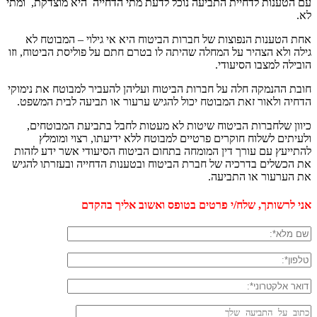
עם הטענות לדחיית התביעה נוכל לדעת מתי הדחייה היא מוצדקת, ומתי
לא.
אחת הטענות הנפוצות של חברות הביטוח היא אי גילוי – המבוטח לא
גילה ולא הצהיר על המחלה שהיתה לו בטרם חתם על פוליסת הביטוח, וזו
הובילה למצבו הסיעודי.
חובת ההנמקה חלה על חברות הביטוח ועליהן להעביר למבוטח את נימוקי
הדחיה ולאור זאת המבוטח יכול להגיש ערעור או תביעה לבית המשפט.
כיוון שלחברות הביטוח שיטות לא מעטות לחבל בתביעת המבוטחים,
ולעיתים לשלוח חוקרים פרטיים למבוטח ללא ידיעתו, רצוי ומומלץ
להתייעץ עם עורך דין המומחה בתחום הביטוח הסיעודי אשר ידע לזהות
את הכשלים בדרכיה של חברת הביטוח ובטענות הדחייה ובעזרתו להגיש
את הערעור או התביעה.
אני לרשותך, שלח/י פרטים בטופס ואשוב אליך בהקדם