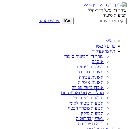
עורך דין סיגל רייך-הלל
תביעות סיעוד
חיפוש באתר
ראשי
פרופיל משרד
תחומי פעילות
עורך דין תביעות סיעוד
אוטיזם
רשלנות רפואית
תאונות דרכים
תאונות עבודה
תאונות אישיות
אובדן כושר עבודה
מחלת מקצוע ואחוזי נכות
תביעות ביטוח חיים
תביעות ביטוח לאומי
תביעות משרד הבטחון
תביעות נזיקין
נוטריון בהרצליה
צוואות ייפוי כח
לקוחות ממליצים