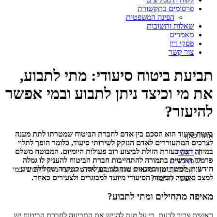
פרסומים בתקשורת
הפינה המשפטית
שאלות ותשובות
מאמרים
פסקי דין
צור קשר
תביעת ביטוח סיעודי: מתי לתבוע,
את מי וכיצד ניתן לתבוע ובמי אפשר
להיעזר?
ביטוח סיעוד הוא הסכם בין אדם לחברת הביטוח שמטרתו לתת מענה
אתה כאן:
לצרכים המתעוררים לאדם הנזקק לשירותי סיעוד, כלומר הופך לתלוי
במידה רבה בעזרת הזולת לביצוע רוב פעולות היומיום. המבוטח משלם
ראשי
פרמיה חודשית בתמורה להתחייבות חברת הביטוח להעניק לו גמלה
מאמרים
חודשית, למשך זמן ובתנאים שנקבעו בפוליסה, במקרה שחלילה יגיע
תביעת ביטוח סיעודי: מתי לתבוע, את מי וכיצד ניתן לתבוע ובמי
למצב סיעודי. הביטוח הסיעודי מיועד למבוגרים ולצעירים כאחד.
אפשר להיעזר?
מאיפה מתחילים ומתי לתבוע?
ראשית צריך לדעת, כי על מנת להגיש את התביעה לחברת הביטוח יש