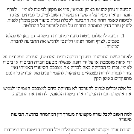
תביעה זו ניתן להגיש באופן עצמאי, פיזי או מקוון לביטוח לאומי – ולצרף
חומר רפואי המעיד על הקושי התפקודי. חשוב לציין, כי לעיתים המוסד
לביטוח לאומי דוחה את התביעה לקבלת גמלת סיעוד ולכן מומלץ לפנות
ליעוץ עורך הדין המומחה בתחום על מנת לערער על ההחלטה.
תביעה לתשלום ביטוח סיעודי מחברת הביטוח- גם כאן יש למלא
טפסים, לצרף חומר רפואי רלוונטי ולהגיש את התביעה לחברת
הביטוח.
לאחר הגשת התביעות תיערך בדיקה בבית המבוטח, הערכה תפקודית על
ידי אחות מוסמכת או על ידי רופא שנשלח מטעם חברת הביטוח או ביטוח
לאומי. זכרו כי הבדיקה באה לבדוק את מצבכם הסיעודי האמיתי ואין
צורך לנסות ולהיות עצמאיים בתפקוד, להעמיד פנים מול הבודק כי הנכם
מתפקדים באופן תקין.
כל אלה יכולים לגרום להערכה לא מדויקת ביחס למצבכם האמיתי ולממש
את אינטרס חברת הביטוח או הביטוח הלאומי, לדחות את התביעה.
למה חשוב לקבל עזרה מקצועית מעורך דין המתמחה בהגשת תביעות
סיעוד?
בעזרת אדם מקצועי שמנוסה בהתנהלות מול חברות הביטוח ובהתמודדות