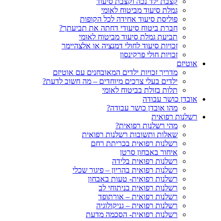
קצבת ילד נכה וקצבת סיעוד
גמלת סיעוד מביטוח לאומי
פוליסת סיעוד אחידה לכל הקופות
חברת ביטוח סיעודי דחתה את תביעתך?
תביעת גמלת סיעוד מביטוח לאומי
זכויות סיעוד לחולי דמנציה או אלצהיימר
זכויות חולי פרקינסון
אוטיזם
מדריך זכויות ילדים המאובחנים עם אוטיזם
ילדים בעלי צרכים מיוחדים – מה חשוב לדעת?
תלות בזולת בביטוח לאומי
אובדן כושר עבודה
מהו אובדן כושר עבודה?
רשלנות רפואית
מהי רשלנות רפואית?
שאלות ותשובות רשלנות רפואית
רשלנות רפואית בכריתת רחם
איחור באבחון סרטן
רשלנות רפואית בלידה
רשלנות רפואית בהריון – פיגור שכלי
רשלנות רפואית- טעות באבחון
רשלנות רפואית בניתוחי לב
רשלנות רפואית – אורתופד
רשלנות רפואית – גניקולוגיה
רשלנות רפואית- הסכמה מדעת