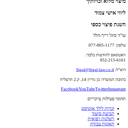
מיצוי מלוא זכויותיך
ליווי אישי צמוד
השגת פיצוי כספי
עו”ד סיגל רייך-הלל
טלפון: 077-805-1177
וואטסאפ להודעות בלבד:
052-215-6161
דוא"ל:
Sigal@Sigal-law.co.il
כתובת המשרד: בן גוריון 14, ק.2 הרצליה
Facebook
YouTube
Twitter
Instagram
תחומי פעילות עיקריים
זכויות לילד אוטיסט
תביעת סיעוד
רשלנות רפואית
תאונות עבודה