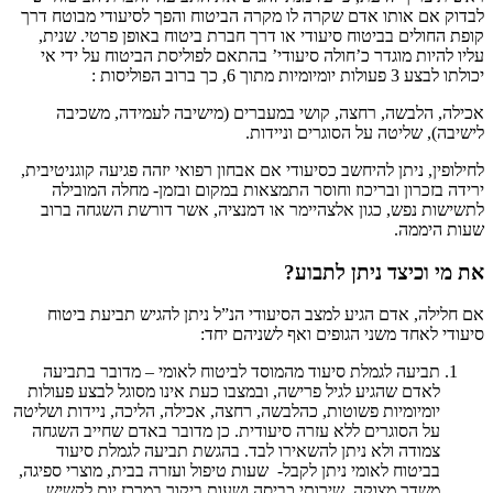
לבדוק אם אותו אדם שקרה לו מקרה הביטוח והפך לסיעודי מבוטח דרך
קופת החולים בביטוח סיעודי או דרך חברת ביטוח באופן פרטי. שנית,
עליו להיות מוגדר כ’חולה סיעודי’ בהתאם לפוליסת הביטוח על ידי אי
יכולתו לבצע 3 פעולות יומיומיות מתוך 6, כך ברוב הפוליסות :
אכילה, הלבשה, רחצה, קושי במעברים (מישיבה לעמידה, משכיבה
לישיבה), שליטה על הסוגרים וניידות.
לחילופין, ניתן להיחשב כסיעודי אם אבחון רפואי יזהה פגיעה קוגניטיבית,
ירידה בזכרון ובריכוז וחוסר התמצאות במקום ובזמן- מחלה המובילה
לתשישות נפש, כגון אלצהיימר או דמנציה, אשר דורשת השגחה ברוב
שעות היממה.
את מי וכיצד ניתן לתבוע?
אם חלילה, אדם הגיע למצב הסיעודי הנ”ל ניתן להגיש תביעת ביטוח
סיעודי לאחד משני הגופים ואף לשניהם יחד:
תביעה לגמלת סיעוד מהמוסד לביטוח לאומי – מדובר בתביעה
לאדם שהגיע לגיל פרישה, ובמצבו כעת אינו מסוגל לבצע פעולות
יומיומיות פשוטות, כהלבשה, רחצה, אכילה, הליכה, ניידות ושליטה
על הסוגרים ללא עזרה סיעודית. כן מדובר באדם שחייב השגחה
צמודה ולא ניתן להשאירו לבד. בהגשת תביעה לגמלת סיעוד
בביטוח לאומי ניתן לקבל- שעות טיפול ועזרה בבית, מוצרי ספיגה,
משדר מצוקה, שירותי כביסה ושעות ביקור במרכז יום לקשיש.