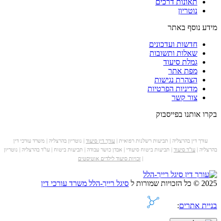
תאונות דרכים
נוטריון
מידע נוסף באתר
חדשות ועדכונים
שאלות ותשובות
גמלת סיעוד
מפת אתר
הצהרת נגישות
מדיניות הפרטיות
צור קשר
בקרו אותנו בפייסבוק
עורך דין בהרצליה | תביעות רשלנות רפואית |
עורך דין סיעוד
| נוטריון בהרצליה | משרד עורכי דין
בהרצליה |
עו"ד סיעוד
| תביעות ביטוח סיעודי | אבדן כושר עבודה | תביעות ביטוח | עו"ד בהרצליה | נוטריון
|
זכויות סיעוד לילדים אוטיסטים
2025 © כל הזכויות שמורות ל
סיגל רייך-הלל משרד עורכי דין
בניית אתרים
: