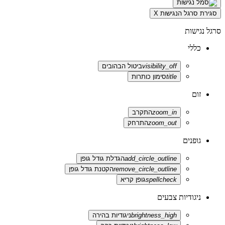
סגירת סרגל הנגישות
X
סרגל נגישות
כללי
visibility_off
ביטול הבהובים
title
סימון כותרות
זום
zoom_in
התקרב
zoom_out
התרחק
גופנים
add_circle_outline
הגדלת גודל גופן
remove_circle_outline
הקטנת גודל גופן
spellcheck
גופן קריא
ניגודיות צבעים
brightness_high
ניגודיות בהירה