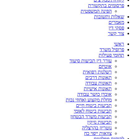
פרסומים בתקשורת
הפינה המשפטית
שאלות ותשובות
מאמרים
פסקי דין
צור קשר
ראשי
פרופיל משרד
תחומי פעילות
עורך דין תביעות סיעוד
אוטיזם
רשלנות רפואית
תאונות דרכים
תאונות עבודה
תאונות אישיות
אובדן כושר עבודה
מחלת מקצוע ואחוזי נכות
תביעות ביטוח חיים
תביעות ביטוח לאומי
תביעות משרד הבטחון
תביעות נזיקין
נוטריון בהרצליה
צוואות ייפוי כח
לקוחות ממליצים