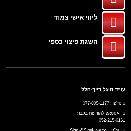
ליווי אישי צמוד
השגת פיצוי כספי
עו”ד סיגל רייך-הלל
טלפון: 077-805-1177
וואטסאפ להודעות בלבד:
052-215-6161
דוא"ל:
Sigal@Sigal-law.co.il