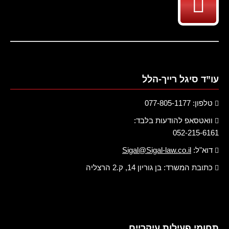
עו”ד סיגל רייך-הלל
טלפון: 077-805-1177
וואטסאפ להודעות בלבד:
052-215-6161
דוא"ל:
Sigal@Sigal-law.co.il
כתובת המשרד: בן גוריון 14, ק.2 הרצליה
תחומי פעילות עיקריים