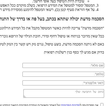
עובדת היות הטיפול בעל אופי חדשני.
המטפל ימסור למטופל את המידע הרפואי, בשלב מוקדם ככל האפשר,
על אף הוראת סעיף קטן (ב), רשאי המטפל להימנע ממסירת מידע רפוא
הסכמה מדעת יכולה שתהא בכתב, בעל פה או בדרך של התנהג
“הסכמה מדעת” צריכה להיות כאשר המטופל מקבל את כל המידע הרלוונטי לטי
ככל שאין מדובר בניתוח או טיפול דחוף ומידי, חובת הגילוי של הרופא גוב
באם לא ניתנה הסכמה מדעת, בוצע טיפול, נגרם נזק ויש קשר בין הנזק לטיפ
בדוק אם מגיע לך כסף בגין רשלנות רפואית
אני מסכים/מה ל
מדיניות הפרטיות
של האתר ומאשר/ת שמירת הפרטים במאגר המידע של