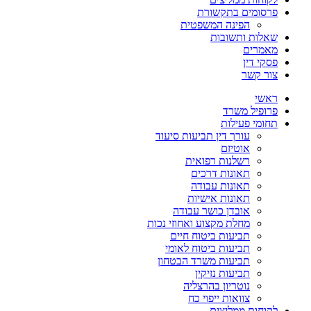
פרסומים בתקשורת
הפינה המשפטית
שאלות ותשובות
מאמרים
פסקי דין
צור קשר
ראשי
פרופיל משרד
תחומי פעילות
עורך דין תביעות סיעוד
אוטיזם
רשלנות רפואית
תאונות דרכים
תאונות עבודה
תאונות אישיות
אובדן כושר עבודה
מחלת מקצוע ואחוזי נכות
תביעות ביטוח חיים
תביעות ביטוח לאומי
תביעות משרד הבטחון
תביעות נזיקין
נוטריון בהרצליה
צוואות ייפוי כח
לקוחות ממליצים