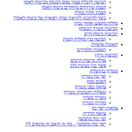
תביעה לקבלת פטור ממס הכנסה מביטוח לאומי
קצבת שירותים מיוחדים ביטוח לאומי
קצבת תלות בזולת
כיצד להתכונן לקראת ועדה רפואית של ביטוח לאומי?
מחלת מקצוע ואחוזי נכות
תביעות משרד הבטחון
תביעות ביטוח חיים
תביעה בגין מחלות קשות
תאונות אישיות
תאונות תלמידים
תביעות נזיקין
נפילה ברשות הרבים
פיצוי בגין נשיכת כלב
נוטריון בהרצליה
יפוי כח נוטריון
הסכם ממון
צוואה בפני נוטריון
שאלות ותשובות: נוטריון
נוטריון בשרון
מחירון נוטריון
צוואות ייפוי כח
צוואה הדדית
יפוי כוח מתמשך
ייפוי כוח מתמשך – מה זה והאם זה מתאים לי?