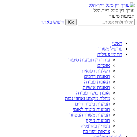
עורך דין סיגל רייך-הלל
תביעות סיעוד
חיפוש באתר
ראשי
פרופיל משרד
תחומי פעילות
עורך דין תביעות סיעוד
אוטיזם
רשלנות רפואית
תאונות דרכים
תאונות עבודה
תאונות אישיות
אובדן כושר עבודה
מחלת מקצוע ואחוזי נכות
תביעות ביטוח חיים
תביעות ביטוח לאומי
תביעות משרד הבטחון
תביעות נזיקין
נוטריון בהרצליה
צוואות ייפוי כח
לקוחות ממליצים