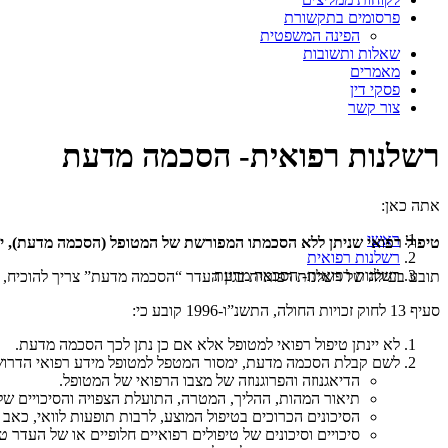
פרסומים בתקשורת
הפינה המשפטית
שאלות ותשובות
מאמרים
פסקי דין
צור קשר
רשלנות רפואית- הסכמה מדעת
אתה כאן:
ראשי
טיפול רפואי שניתן ללא הסכמתו המפורשת של המטופל (הסכמה מדעת), י
רשלנות רפואית
רשלנות רפואית- הסכמה מדעת
תובע בעילה של רשלנות רפואית בגין העדר “הסכמה מדעת” צריך להוכיח, בין
סעיף 13 לחוק זכויות החולה, התשנ”ו-1996 קובע כי:
לא יינתן טיפול רפואי למטופל אלא אם כן נתן לכך הסכמה מדעת.
לשם קבלת הסכמה מדעת, ימסור המטפל למטופל מידע רפואי הדרוש לו
הדיאגנוזה והפרוגנוזה של מצבו הרפואי של המטופל.
תיאור המהות, ההליך, המטרה, התועלת הצפויה והסיכויים של
הסיכונים הכרוכים בטיפול המוצע, לרבות תופעות לוואי, כאב ו
סיכויים וסיכונים של טיפולים רפואיים חלופיים או של העדר טי