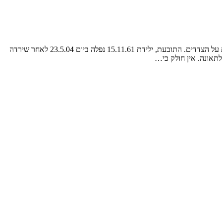
הדיון בהחלטה זו סב בשאלת תחולת חוק הפיצויים לנפגעי תאונות דרכים, תשל”ה-1975 (להלן: “חוק הפיצויים”) בנסיבות תיק זה. רוב העובדות מוסכמות על הצדדים. התובעת, ילידת 15.11.61 נפלה ביום 23.5.04 לאחר שירדה