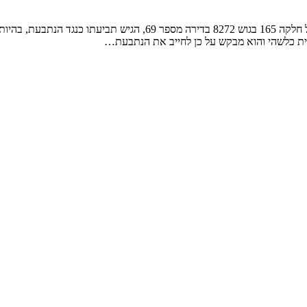
התובע, בעלים של דירה בבית המשותף שבשדרות ניצה 22 בנתניה הבנוי 