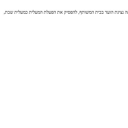
על חלקה 165 בגוש 8272 בדירה מספר 69, הגיש תביעתו כנגד הנתבעת, בהיותה נציגת הועד בבית המשותף, להפסיק את הפעלת המעלית כמעלית שבת,