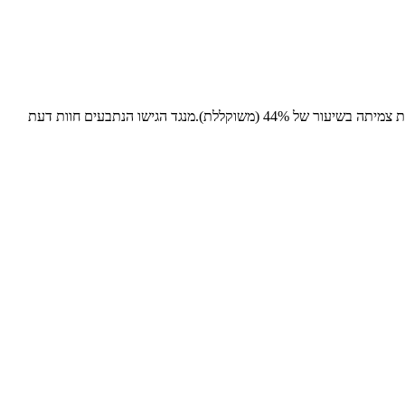
התביעה שהוגשה לבית המשפט היא על פי פקודת הנזיקין. לכתב התביעה צרף התובע חוות דעת מטעמו, ערוכה על ידי ד”ר דוד, ולפיה נותרה לתובע נכות צמיתה בשיעור של 44% (משוקללת).מנגד הגישו הנתבעים חוות דעת