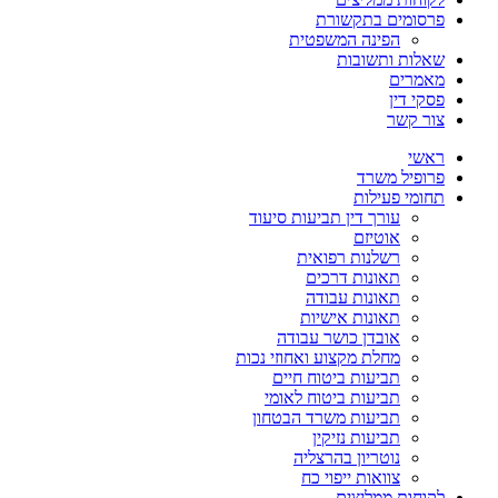
פרסומים בתקשורת
הפינה המשפטית
שאלות ותשובות
מאמרים
פסקי דין
צור קשר
ראשי
פרופיל משרד
תחומי פעילות
עורך דין תביעות סיעוד
אוטיזם
רשלנות רפואית
תאונות דרכים
תאונות עבודה
תאונות אישיות
אובדן כושר עבודה
מחלת מקצוע ואחוזי נכות
תביעות ביטוח חיים
תביעות ביטוח לאומי
תביעות משרד הבטחון
תביעות נזיקין
נוטריון בהרצליה
צוואות ייפוי כח
לקוחות ממליצים