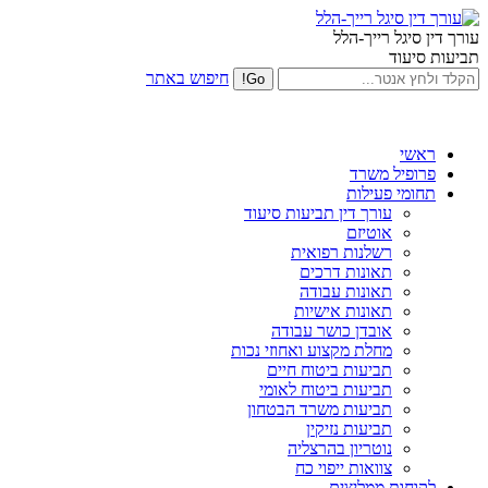
עורך דין סיגל רייך-הלל
תביעות סיעוד
חיפוש באתר
ראשי
פרופיל משרד
תחומי פעילות
עורך דין תביעות סיעוד
אוטיזם
רשלנות רפואית
תאונות דרכים
תאונות עבודה
תאונות אישיות
אובדן כושר עבודה
מחלת מקצוע ואחוזי נכות
תביעות ביטוח חיים
תביעות ביטוח לאומי
תביעות משרד הבטחון
תביעות נזיקין
נוטריון בהרצליה
צוואות ייפוי כח
לקוחות ממליצים