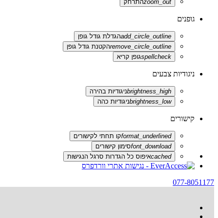
zoom_out
התרחק
גופנים
add_circle_outline
הגדלת גודל גופן
remove_circle_outline
הקטנת גודל גופן
spellcheck
גופן קריא
ניגודיות צבעים
brightness_high
ניגודיות בהירה
brightness_low
ניגודיות כהה
קישורים
format_underlined
קו תחתי לקישורים
font_download
סימון קישורים
cached
איפוס כל הגדרות סרגל הנגישות
077-8051177