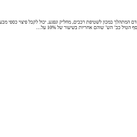
ם המתהלך במכון לשטיפת רכבים, מחליק ונפגע, יכול לקבל פיצוי כספי מבע
הטיל כב’ הש’ שוהם אחריות בשיעור של 10% על…