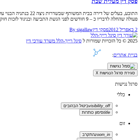
פסק דין מעלית שבת
פעולה שהחלה לדבריו כ – 9 חודשים לפני הגשת התביעה ובניגוד לזכות חוקית כלשהי והוא מבקש על כן לחייב את הנתבעת…
2 באפריל 2012
פסקי דין
sigallaw
By
2025 © כל הזכויות שמורות ל
סיגל רייך-הלל משרד עורכי דין
בניית אתרים
:
סגירת סרגל הנגישות
X
סרגל נגישות
כללי
visibility_off
ביטול הבהובים
title
סימון כותרות
זום
zoom_in
התקרב