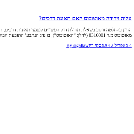
עליה וירידה מאוטובוס האם תאונת דרכים?
מאוטובוס מ.ר 8316001 (להלן: “האוטובוס”), בו נהג הנתבע’ התובעת הבהירה בעדותה שלא נפלה במדרגות האוטובוס, ודברים דומים אמרו גם העדים לתאונה. אין חולק כי…
4 באפריל 2012
פסקי דין
sigallaw
By