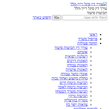
עורך דין סיגל רייך-הלל
תביעות סיעוד
חיפוש באתר
ראשי
פרופיל משרד
תחומי פעילות
עורך דין תביעות סיעוד
אוטיזם
רשלנות רפואית
תאונות דרכים
תאונות עבודה
תאונות אישיות
אובדן כושר עבודה
מחלת מקצוע ואחוזי נכות
תביעות ביטוח חיים
תביעות ביטוח לאומי
תביעות משרד הבטחון
תביעות נזיקין
נוטריון בהרצליה
צוואות ייפוי כח
לקוחות ממליצים