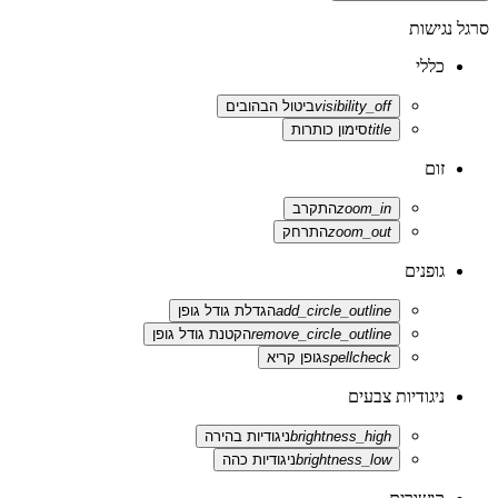
סרגל נגישות
כללי
visibility_off
ביטול הבהובים
title
סימון כותרות
זום
zoom_in
התקרב
zoom_out
התרחק
גופנים
add_circle_outline
הגדלת גודל גופן
remove_circle_outline
הקטנת גודל גופן
spellcheck
גופן קריא
ניגודיות צבעים
brightness_high
ניגודיות בהירה
brightness_low
ניגודיות כהה