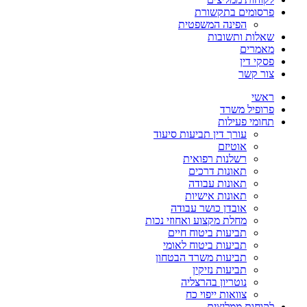
פרסומים בתקשורת
הפינה המשפטית
שאלות ותשובות
מאמרים
פסקי דין
צור קשר
ראשי
פרופיל משרד
תחומי פעילות
עורך דין תביעות סיעוד
אוטיזם
רשלנות רפואית
תאונות דרכים
תאונות עבודה
תאונות אישיות
אובדן כושר עבודה
מחלת מקצוע ואחוזי נכות
תביעות ביטוח חיים
תביעות ביטוח לאומי
תביעות משרד הבטחון
תביעות נזיקין
נוטריון בהרצליה
צוואות ייפוי כח
לקוחות ממליצים