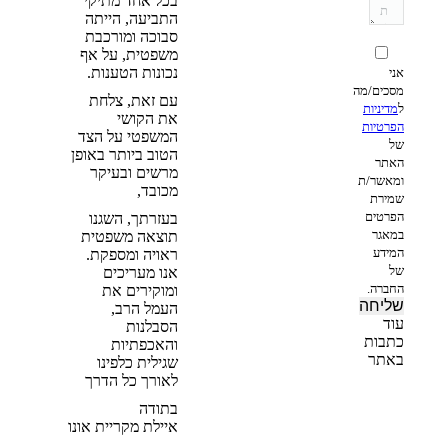
בכל אחד מתיקי
התביעה, הייתה
סבוכה ומורכבת
משפטית, על אף
נכונות הטענות.
אני
מסכים/מה
עם זאת, צלחת
ל
מדיניות
את הקושי
הפרטיות
המשפטי על הצד
של
הטוב ביותר באופן
האתר
מרשים ובעיקר
ומאשר/ת
מכובד,
שמירת
הפרטים
בעזרתך, השגנו
במאגר
תוצאה משפטית
המידע
ראויה ומספקת.
של
אנו מעריכים
החברה.
ומוקירים את
העמל הרב,
עוד
הסבלנות
כתבות
והאכפתיות
באתר
שגילית כלפינו
לאורך כל הדרך
מה קורה
בתודה
לביטוח
איילת מקריית אונו
הסיעודי
ב-2026?