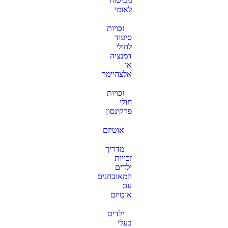
מביטוח
לאומי
זכויות
סיעוד
לחולי
דמנציה
או
אלצהיימר
זכויות
חולי
פרקינסון
אוטיזם
מדריך
זכויות
ילדים
המאובחנים
עם
אוטיזם
ילדים
בעלי