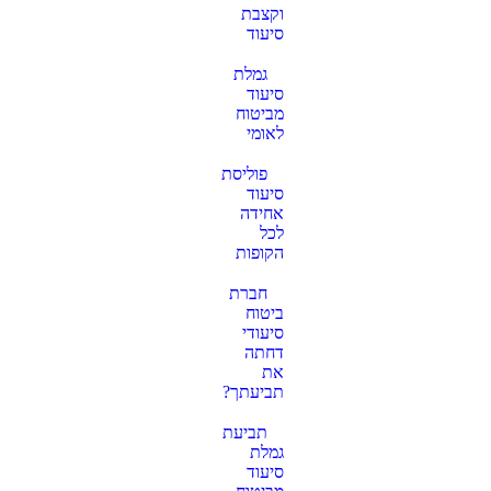
המשפטי
וקצבת
7
סיעוד
בנובמבר
2024
גמלת
סיעוד
איך
מביטוח
מתבצע
לאומי
הליך
ייפוי כוח
פוליסת
מתמשך
סיעוד
בפועל
אחידה
על ידי
לכל
עורך
הקופות
דין?
7
חברת
בנובמבר
ביטוח
2024
סיעודי
דחתה
את
תביעתך?
תביעת
גמלת
סיעוד