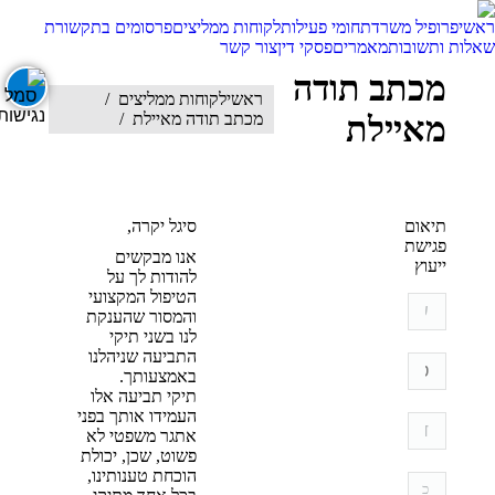
ראשי
פרופיל משרד
תחומי פעילות
לקוחות ממליצים
פרסומים בתקשורת
שאלות ותשובות
מאמרים
פסקי דין
צור קשר
מכתב תודה
אתה כאן:
ראשי
לקוחות ממליצים
מאיילת
מכתב תודה מאיילת
תיאום
סיגל יקרה,
פגישת
אנו מבקשים
ייעוץ
להודות לך על
הטיפול המקצועי
והמסור שהענקת
לנו בשני תיקי
התביעה שניהלנו
באמצעותך.
תיקי תביעה אלו
העמידו אותך בפני
אתגר משפטי לא
פשוט, שכן, יכולת
הוכחת טענותינו,