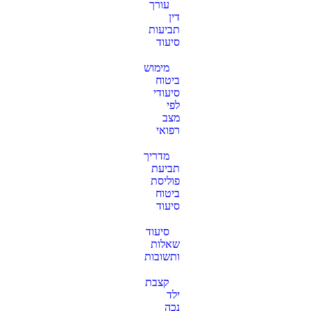
עורך
המדריך
דין
המעודכן
תביעות
למשפחות
סיעוד
23 ביוני
2026
מימוש
ביטוח
תביעת סיעוד
סיעודי
רטרואקטיבית
לפי
– מתי וכיצד
מצב
היא אפשרית?
רפואי
9 בפברואר
2026
מדריך
תביעת
מה בין
פוליסת
צוואה
ביטוח
לירושה?
סיעוד
13
במרץ
סיעוד
2025
שאלות
ייפוי כוח
ותשובות
מתמשך
– הדרך
קצבת
לשלוט
ילד
בעתידך
נכה