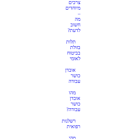
צרכים
מיוחדים
–
מה
חשוב
לדעת?
תלות
בזולת
בביטוח
לאומי
אובדן
כושר
עבודה
מהו
אובדן
כושר
עבודה?
רשלנות
רפואית
מהי