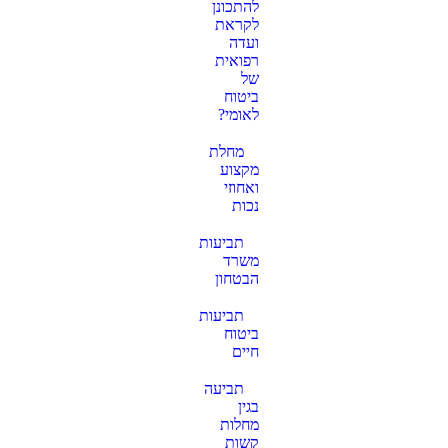
להתכונן
לקראת
ועדה
רפואית
של
ביטוח
לאומי?
מחלת
מקצוע
ואחוזי
נכות
תביעות
משרד
הבטחון
תביעות
ביטוח
חיים
תביעה
בגין
מחלות
קשות