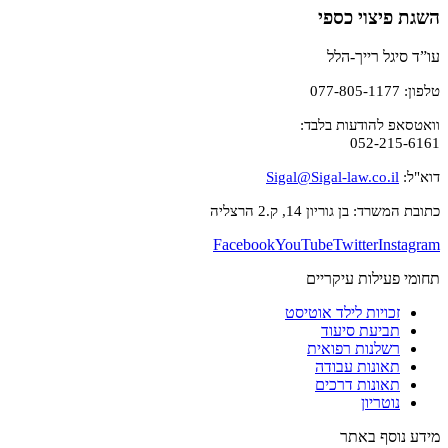
השגת פיצוי כספי
עו”ד סיגל רייך-הלל
טלפון: 077-805-1177
וואטסאפ להודעות בלבד:
052-215-6161
דוא"ל:
Sigal@Sigal-law.co.il
כתובת המשרד: בן גוריון 14, ק.2 הרצליה
Facebook
YouTube
Twitter
Instagram
תחומי פעילות עיקריים
זכויות לילד אוטיסט
תביעת סיעוד
רשלנות רפואית
תאונות עבודה
תאונות דרכים
נוטריון
מידע נוסף באתר