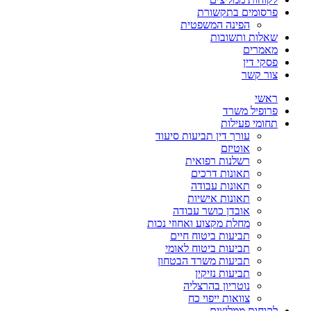
פרסומים בתקשורת
הפינה המשפטית
שאלות ותשובות
מאמרים
פסקי דין
צור קשר
ראשי
פרופיל משרד
תחומי פעילות
עורך דין תביעות סיעוד
אוטיזם
רשלנות רפואית
תאונות דרכים
תאונות עבודה
תאונות אישיות
אובדן כושר עבודה
מחלת מקצוע ואחוזי נכות
תביעות ביטוח חיים
תביעות ביטוח לאומי
תביעות משרד הבטחון
תביעות נזיקין
נוטריון בהרצליה
צוואות ייפוי כח
לקוחות ממליצים