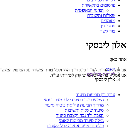
פרסומים בתקשורת
הפינה המשפטית
שאלות ותשובות
מאמרים
פסקי דין
צור קשר
אלון ליבסקי
אתה כאן:
ראשי
אני רוצה להודות לעו”ד סיגל רייך הלל ולכל צוות המשרד על הטיפול המקצו
לקוחות ממליצים
אני ממליץ בחום לכל מי שזקוק לשירותי עו”ד.
אלון ליבסקי
עורך דין תביעות סיעוד
מימוש ביטוח סיעודי לפי מצב רפואי
מדריך תביעת פוליסת ביטוח סיעוד
סיעוד שאלות ותשובות
קצבת ילד נכה וקצבת סיעוד
גמלת סיעוד מביטוח לאומי
פוליסת סיעוד אחידה לכל הקופות