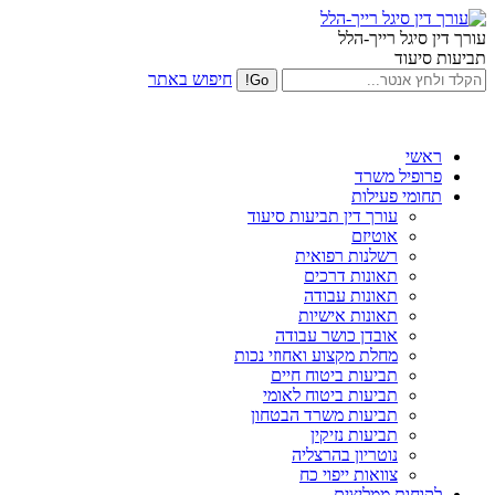
עורך דין סיגל רייך-הלל
תביעות סיעוד
חיפוש באתר
ראשי
פרופיל משרד
תחומי פעילות
עורך דין תביעות סיעוד
אוטיזם
רשלנות רפואית
תאונות דרכים
תאונות עבודה
תאונות אישיות
אובדן כושר עבודה
מחלת מקצוע ואחוזי נכות
תביעות ביטוח חיים
תביעות ביטוח לאומי
תביעות משרד הבטחון
תביעות נזיקין
נוטריון בהרצליה
צוואות ייפוי כח
לקוחות ממליצים