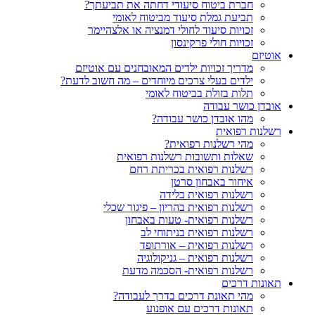
חברת ביטוח סיעודי דחתה את תביעתך?
תביעת גמלת סיעוד מביטוח לאומי
זכויות סיעוד לחולי דמנציה או אלצהיימר
זכויות חולי פרקינסון
אוטיזם
מדריך זכויות ילדים המאובחנים עם אוטיזם
ילדים בעלי צרכים מיוחדים – מה חשוב לדעת?
תלות בזולת בביטוח לאומי
אובדן כושר עבודה
מהו אובדן כושר עבודה?
רשלנות רפואית
מהי רשלנות רפואית?
שאלות ותשובות רשלנות רפואית
רשלנות רפואית בכריתת רחם
איחור באבחון סרטן
רשלנות רפואית בלידה
רשלנות רפואית בהריון – פיגור שכלי
רשלנות רפואית- טעות באבחון
רשלנות רפואית בניתוחי לב
רשלנות רפואית – אורתופד
רשלנות רפואית – גניקולוגיה
רשלנות רפואית- הסכמה מדעת
תאונות דרכים
מהי תאונת דרכים בדרך לעבודה?
תאונות דרכים עם אופנוע