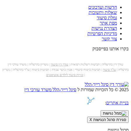
חדשות ועדכונים
שאלות ותשובות
גמלת סיעוד
מפת אתר
הצהרת נגישות
מדיניות הפרטיות
צור קשר
בקרו אותנו בפייסבוק
עורך דין בהרצליה | תביעות רשלנות רפואית |
עורך דין סיעוד
| נוטריון בהרצליה | משרד עורכי דין
בהרצליה |
עו"ד סיעוד
| תביעות ביטוח סיעודי | אבדן כושר עבודה | תביעות ביטוח | עו"ד בהרצליה | נוטריון
|
זכויות סיעוד לילדים אוטיסטים
2025 © כל הזכויות שמורות ל
סיגל רייך-הלל משרד עורכי דין
בניית אתרים
:
סגירת סרגל הנגישות
X
סרגל נגישות