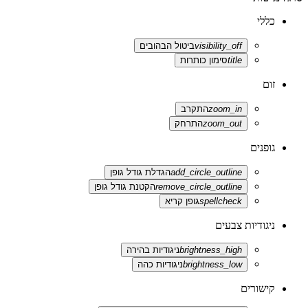
כללי
visibility_off
ביטול הבהובים
title
סימון כותרות
זום
zoom_in
התקרב
zoom_out
התרחק
גופנים
add_circle_outline
הגדלת גודל גופן
remove_circle_outline
הקטנת גודל גופן
spellcheck
גופן קריא
ניגודיות צבעים
brightness_high
ניגודיות בהירה
brightness_low
ניגודיות כהה
קישורים