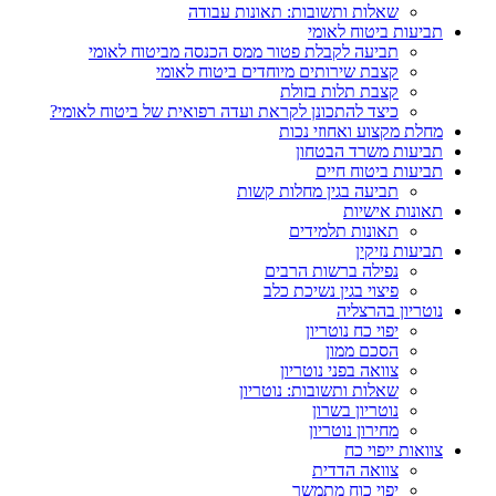
שאלות ותשובות: תאונות עבודה
תביעות ביטוח לאומי
תביעה לקבלת פטור ממס הכנסה מביטוח לאומי
קצבת שירותים מיוחדים ביטוח לאומי
קצבת תלות בזולת
כיצד להתכונן לקראת ועדה רפואית של ביטוח לאומי?
מחלת מקצוע ואחוזי נכות
תביעות משרד הבטחון
תביעות ביטוח חיים
תביעה בגין מחלות קשות
תאונות אישיות
תאונות תלמידים
תביעות נזיקין
נפילה ברשות הרבים
פיצוי בגין נשיכת כלב
נוטריון בהרצליה
יפוי כח נוטריון
הסכם ממון
צוואה בפני נוטריון
שאלות ותשובות: נוטריון
נוטריון בשרון
מחירון נוטריון
צוואות ייפוי כח
צוואה הדדית
יפוי כוח מתמשך