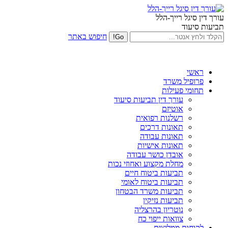
עורך דין סיגל רייך-הלל
תביעות סיעוד
חיפוש באתר
ראשי
פרופיל משרד
תחומי פעילות
עורך דין תביעות סיעוד
אוטיזם
רשלנות רפואית
תאונות דרכים
תאונות עבודה
תאונות אישיות
אובדן כושר עבודה
מחלת מקצוע ואחוזי נכות
תביעות ביטוח חיים
תביעות ביטוח לאומי
תביעות משרד הבטחון
תביעות נזיקין
נוטריון בהרצליה
צוואות ייפוי כח
לקוחות ממליצים