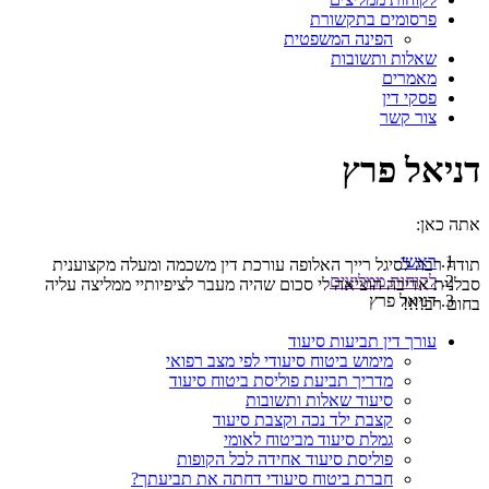
פרסומים בתקשורת
הפינה המשפטית
שאלות ותשובות
מאמרים
פסקי דין
צור קשר
דניאל פרץ
אתה כאן:
ראשי
תודה רבה לסיגל רייך האלופה עורכת דין משכמה ומעלה מקצוענית
לקוחות ממליצים
סבלנית אדיבה הוציאה לי סכום שהיה מעבר לציפיותיי ממליצה עליה
דניאל פרץ
בחום רב!!!!
עורך דין תביעות סיעוד
מימוש ביטוח סיעודי לפי מצב רפואי
מדריך תביעת פוליסת ביטוח סיעוד
סיעוד שאלות ותשובות
קצבת ילד נכה וקצבת סיעוד
גמלת סיעוד מביטוח לאומי
פוליסת סיעוד אחידה לכל הקופות
חברת ביטוח סיעודי דחתה את תביעתך?