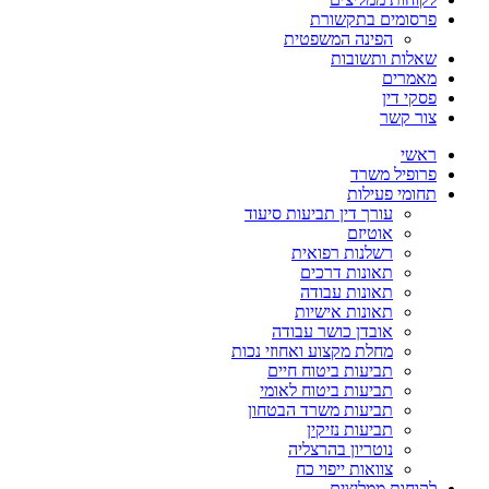
פרסומים בתקשורת
הפינה המשפטית
שאלות ותשובות
מאמרים
פסקי דין
צור קשר
ראשי
פרופיל משרד
תחומי פעילות
עורך דין תביעות סיעוד
אוטיזם
רשלנות רפואית
תאונות דרכים
תאונות עבודה
תאונות אישיות
אובדן כושר עבודה
מחלת מקצוע ואחוזי נכות
תביעות ביטוח חיים
תביעות ביטוח לאומי
תביעות משרד הבטחון
תביעות נזיקין
נוטריון בהרצליה
צוואות ייפוי כח
לקוחות ממליצים