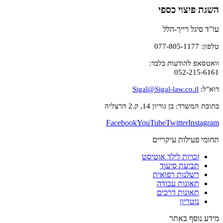
השגת פיצוי כספי
עו”ד סיגל רייך-הלל
טלפון: 077-805-1177
וואטסאפ להודעות בלבד:
052-215-6161
דוא"ל:
Sigal@Sigal-law.co.il
כתובת המשרד: בן גוריון 14, ק.2 הרצליה
Facebook
YouTube
Twitter
Instagram
תחומי פעילות עיקריים
זכויות לילד אוטיסט
תביעת סיעוד
רשלנות רפואית
תאונות עבודה
תאונות דרכים
נוטריון
מידע נוסף באתר