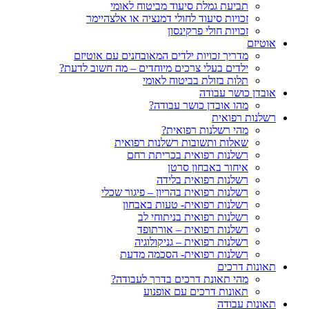
תביעת גמלת סיעוד מביטוח לאומי
זכויות סיעוד לחולי דמנציה או אלצהיימר
זכויות חולי פרקינסון
אוטיזם
מדריך זכויות ילדים המאובחנים עם אוטיזם
ילדים בעלי צרכים מיוחדים – מה חשוב לדעת?
תלות בזולת בביטוח לאומי
אובדן כושר עבודה
מהו אובדן כושר עבודה?
רשלנות רפואית
מהי רשלנות רפואית?
שאלות ותשובות רשלנות רפואית
רשלנות רפואית בכריתת רחם
איחור באבחון סרטן
רשלנות רפואית בלידה
רשלנות רפואית בהריון – פיגור שכלי
רשלנות רפואית- טעות באבחון
רשלנות רפואית בניתוחי לב
רשלנות רפואית – אורתופד
רשלנות רפואית – גניקולוגיה
רשלנות רפואית- הסכמה מדעת
תאונות דרכים
מהי תאונת דרכים בדרך לעבודה?
תאונות דרכים עם אופנוע
תאונות עבודה