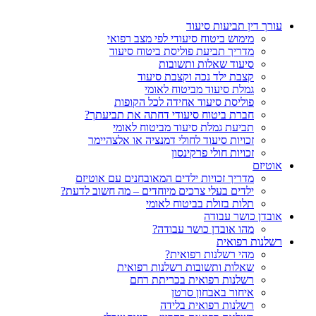
עורך דין תביעות סיעוד
מימוש ביטוח סיעודי לפי מצב רפואי
מדריך תביעת פוליסת ביטוח סיעוד
סיעוד שאלות ותשובות
קצבת ילד נכה וקצבת סיעוד
גמלת סיעוד מביטוח לאומי
פוליסת סיעוד אחידה לכל הקופות
חברת ביטוח סיעודי דחתה את תביעתך?
תביעת גמלת סיעוד מביטוח לאומי
זכויות סיעוד לחולי דמנציה או אלצהיימר
זכויות חולי פרקינסון
אוטיזם
מדריך זכויות ילדים המאובחנים עם אוטיזם
ילדים בעלי צרכים מיוחדים – מה חשוב לדעת?
תלות בזולת בביטוח לאומי
אובדן כושר עבודה
מהו אובדן כושר עבודה?
רשלנות רפואית
מהי רשלנות רפואית?
שאלות ותשובות רשלנות רפואית
רשלנות רפואית בכריתת רחם
איחור באבחון סרטן
רשלנות רפואית בלידה