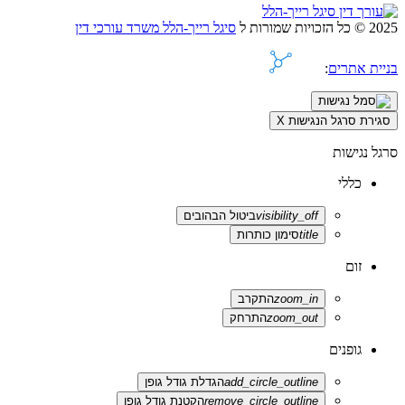
2025 © כל הזכויות שמורות ל
סיגל רייך-הלל משרד עורכי דין
בניית אתרים
:
סגירת סרגל הנגישות
X
סרגל נגישות
כללי
visibility_off
ביטול הבהובים
title
סימון כותרות
זום
zoom_in
התקרב
zoom_out
התרחק
גופנים
add_circle_outline
הגדלת גודל גופן
remove_circle_outline
הקטנת גודל גופן