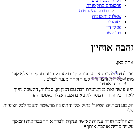
פרסומים בתקשורת
הפינה המשפטית
שאלות ותשובות
מאמרים
פסקי דין
צור קשר
זהבה אוחיון
אתה כאן:
ראשי
עו”ד סיגל מבצעת את עבודתה קודם לא רק כי זה תפקידה אלא קודם
לקוחות ממליצים
מתוך שליחות ורצון גדול לעזור ולתת מענה לכולם..
זהבה אוחיון
היא עושה זאת במקצועיות רבה עם המון חן, סבלנות, הקשבה וחיוך
לאורך כל הדרך והפסד לא בא בחשבון אצלה..אלופהההה
השבוע הסתיים הטיפול בתיק שלי והתוצאה מרשימה ומעבר לכל הציפיות
שלי.
רוצה לומר תודה ענקית לאישה ענקית ולברך אותך בבריאות והמשך
עשייה פוריה אוהבת אותך♥️‏