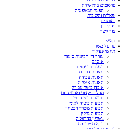
פרסומים בתקשורת
הפינה המשפטית
שאלות ותשובות
מאמרים
פסקי דין
צור קשר
ראשי
פרופיל משרד
תחומי פעילות
עורך דין תביעות סיעוד
אוטיזם
רשלנות רפואית
תאונות דרכים
תאונות עבודה
תאונות אישיות
אובדן כושר עבודה
מחלת מקצוע ואחוזי נכות
תביעות ביטוח חיים
תביעות ביטוח לאומי
תביעות משרד הבטחון
תביעות נזיקין
נוטריון בהרצליה
צוואות ייפוי כח
לקוחות ממליצים