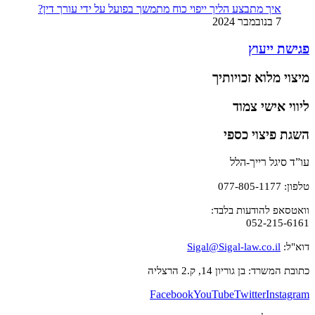
איך מתבצע הליך ייפוי כוח מתמשך בפועל על ידי עורך דין?
7 בנובמבר 2024
פגישת ייעוץ
מיצוי מלוא זכויותיך
ליווי אישי צמוד
השגת פיצוי כספי
עו”ד סיגל רייך-הלל
טלפון: 077-805-1177
וואטסאפ להודעות בלבד:
052-215-6161
דוא"ל:
Sigal@Sigal-law.co.il
כתובת המשרד: בן גוריון 14, ק.2 הרצליה
Facebook
YouTube
Twitter
Instagram