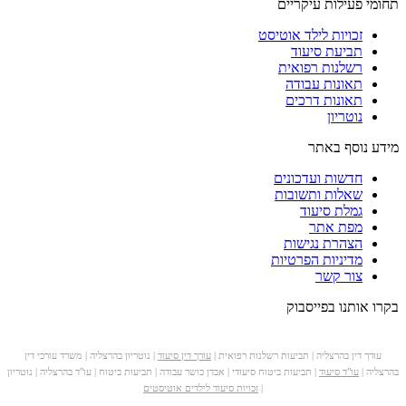
תחומי פעילות עיקריים
זכויות לילד אוטיסט
תביעת סיעוד
רשלנות רפואית
תאונות עבודה
תאונות דרכים
נוטריון
מידע נוסף באתר
חדשות ועדכונים
שאלות ותשובות
גמלת סיעוד
מפת אתר
הצהרת נגישות
מדיניות הפרטיות
צור קשר
בקרו אותנו בפייסבוק
עורך דין בהרצליה | תביעות רשלנות רפואית |
עורך דין סיעוד
| נוטריון בהרצליה | משרד עורכי דין
בהרצליה |
עו"ד סיעוד
| תביעות ביטוח סיעודי | אבדן כושר עבודה | תביעות ביטוח | עו"ד בהרצליה | נוטריון
|
זכויות סיעוד לילדים אוטיסטים