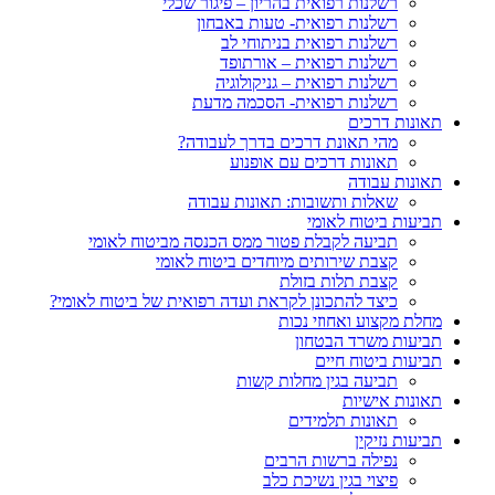
רשלנות רפואית בהריון – פיגור שכלי
רשלנות רפואית- טעות באבחון
רשלנות רפואית בניתוחי לב
רשלנות רפואית – אורתופד
רשלנות רפואית – גניקולוגיה
רשלנות רפואית- הסכמה מדעת
תאונות דרכים
מהי תאונת דרכים בדרך לעבודה?
תאונות דרכים עם אופנוע
תאונות עבודה
שאלות ותשובות: תאונות עבודה
תביעות ביטוח לאומי
תביעה לקבלת פטור ממס הכנסה מביטוח לאומי
קצבת שירותים מיוחדים ביטוח לאומי
קצבת תלות בזולת
כיצד להתכונן לקראת ועדה רפואית של ביטוח לאומי?
מחלת מקצוע ואחוזי נכות
תביעות משרד הבטחון
תביעות ביטוח חיים
תביעה בגין מחלות קשות
תאונות אישיות
תאונות תלמידים
תביעות נזיקין
נפילה ברשות הרבים
פיצוי בגין נשיכת כלב