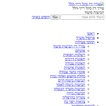
עורך דין סיגל רייך-הלל
תביעות סיעוד
חיפוש באתר
ראשי
פרופיל משרד
תחומי פעילות
עורך דין תביעות סיעוד
אוטיזם
רשלנות רפואית
תאונות דרכים
תאונות עבודה
תאונות אישיות
אובדן כושר עבודה
מחלת מקצוע ואחוזי נכות
תביעות ביטוח חיים
תביעות ביטוח לאומי
תביעות משרד הבטחון
תביעות נזיקין
נוטריון בהרצליה
צוואות ייפוי כח
לקוחות ממליצים