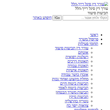
עורך דין סיגל רייך-הלל
תביעות סיעוד
חיפוש באתר
ראשי
פרופיל משרד
תחומי פעילות
עורך דין תביעות סיעוד
אוטיזם
רשלנות רפואית
תאונות דרכים
תאונות עבודה
תאונות אישיות
אובדן כושר עבודה
מחלת מקצוע ואחוזי נכות
תביעות ביטוח חיים
תביעות ביטוח לאומי
תביעות משרד הבטחון
תביעות נזיקין
נוטריון בהרצליה
צוואות ייפוי כח
לקוחות ממליצים