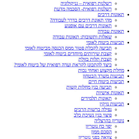
רשלנות רפואית – גניקולוגיה
רשלנות רפואית- הסכמה מדעת
תאונות דרכים
מהי תאונת דרכים בדרך לעבודה?
תאונות דרכים עם אופנוע
תאונות עבודה
שאלות ותשובות: תאונות עבודה
תביעות ביטוח לאומי
תביעה לקבלת פטור ממס הכנסה מביטוח לאומי
קצבת שירותים מיוחדים ביטוח לאומי
קצבת תלות בזולת
כיצד להתכונן לקראת ועדה רפואית של ביטוח לאומי?
מחלת מקצוע ואחוזי נכות
תביעות משרד הבטחון
תביעות ביטוח חיים
תביעה בגין מחלות קשות
תאונות אישיות
תאונות תלמידים
תביעות נזיקין
נפילה ברשות הרבים
פיצוי בגין נשיכת כלב
נוטריון בהרצליה
יפוי כח נוטריון
הסכם ממון
צוואה בפני נוטריון