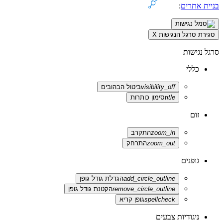
בניית אתרים
:
סגירת סרגל הנגישות
X
סרגל נגישות
כללי
visibility_off
ביטול הבהובים
title
סימון כותרות
זום
zoom_in
התקרב
zoom_out
התרחק
גופנים
add_circle_outline
הגדלת גודל גופן
remove_circle_outline
הקטנת גודל גופן
spellcheck
גופן קריא
ניגודיות צבעים