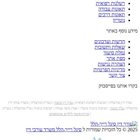
רשלנות רפואית
תאונות עבודה
תאונות דרכים
נוטריון
מידע נוסף באתר
חדשות ועדכונים
שאלות ותשובות
גמלת סיעוד
מפת אתר
הצהרת נגישות
מדיניות הפרטיות
צור קשר
בקרו אותנו בפייסבוק
עורך דין בהרצליה | תביעות רשלנות רפואית |
עורך דין סיעוד
| נוטריון בהרצליה | משרד עורכי דין
בהרצליה |
עו"ד סיעוד
| תביעות ביטוח סיעודי | אבדן כושר עבודה | תביעות ביטוח | עו"ד בהרצליה | נוטריון
|
זכויות סיעוד לילדים אוטיסטים
2025 © כל הזכויות שמורות ל
סיגל רייך-הלל משרד עורכי דין