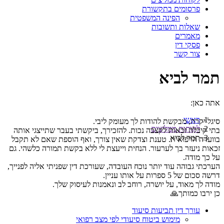
פרסומים בתקשורת
הפינה המשפטית
שאלות ותשובות
מאמרים
פסקי דין
צור קשר
תמר לביא
אתה כאן:
ראשי
סיגל יקרה, מבקשת להודות לך מעומק ליבי.
לקוחות ממליצים
בתי קיבלה זכאות לקצבה נכות. להזכירך, ביקשתי בעבר שתייצגי אותה
תמר לביא
בוועדה הרפואית. טענת וצדקת שאין צורך, ואף הוספת שאם לא תקבל
זכאות ניעזר בך לערעור. הנחית וייעצת לי ללא בקשת תמורה כלשהי. גם
על כך מודה.
הערכתי גבוהה עוד יותר נוכח העובדה, שעורכת דין שפניתי אליה לפנייך,
דרשה סכום של 5 ספרות על אותו עניין.
מודה לך מאוד, על יושרה, רוחב לב ונאמנות לעיסוק שלך.
כן ירבו כמותך🙏
עורך דין תביעות סיעוד
מימוש ביטוח סיעודי לפי מצב רפואי