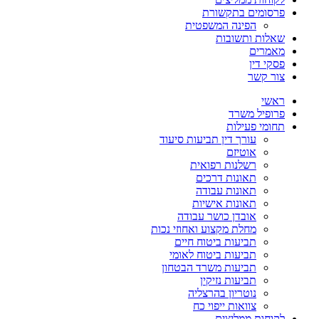
פרסומים בתקשורת
הפינה המשפטית
שאלות ותשובות
מאמרים
פסקי דין
צור קשר
ראשי
פרופיל משרד
תחומי פעילות
עורך דין תביעות סיעוד
אוטיזם
רשלנות רפואית
תאונות דרכים
תאונות עבודה
תאונות אישיות
אובדן כושר עבודה
מחלת מקצוע ואחוזי נכות
תביעות ביטוח חיים
תביעות ביטוח לאומי
תביעות משרד הבטחון
תביעות נזיקין
נוטריון בהרצליה
צוואות ייפוי כח
לקוחות ממליצים