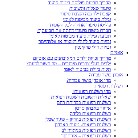
מדריך תביעת פוליסת ביטוח סיעוד
סיעוד שאלות ותשובות
קצבת ילד נכה וקצבת סיעוד
גמלת סיעוד מביטוח לאומי
פוליסת סיעוד אחידה לכל הקופות
חברת ביטוח סיעודי דחתה את תביעתך?
תביעת גמלת סיעוד מביטוח לאומי
זכויות סיעוד לחולי דמנציה או אלצהיימר
זכויות חולי פרקינסון
אוטיזם
מדריך זכויות ילדים המאובחנים עם אוטיזם
ילדים בעלי צרכים מיוחדים – מה חשוב לדעת?
תלות בזולת בביטוח לאומי
אובדן כושר עבודה
מהו אובדן כושר עבודה?
רשלנות רפואית
מהי רשלנות רפואית?
שאלות ותשובות רשלנות רפואית
רשלנות רפואית בכריתת רחם
איחור באבחון סרטן
רשלנות רפואית בלידה
רשלנות רפואית בהריון – פיגור שכלי
רשלנות רפואית- טעות באבחון
רשלנות רפואית בניתוחי לב
רשלנות רפואית – אורתופד