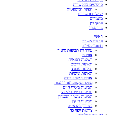
פרסומים בתקשורת
הפינה המשפטית
שאלות ותשובות
מאמרים
פסקי דין
צור קשר
ראשי
פרופיל משרד
תחומי פעילות
עורך דין תביעות סיעוד
אוטיזם
רשלנות רפואית
תאונות דרכים
תאונות עבודה
תאונות אישיות
אובדן כושר עבודה
מחלת מקצוע ואחוזי נכות
תביעות ביטוח חיים
תביעות ביטוח לאומי
תביעות משרד הבטחון
תביעות נזיקין
נוטריון בהרצליה
צוואות ייפוי כח
לקוחות ממליצים