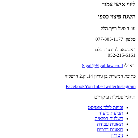
ליווי אישי צמוד
השגת פיצוי כספי
עו”ד סיגל רייך-הלל
טלפון: 077-805-1177
וואטסאפ להודעות בלבד:
052-215-6161
דוא"ל:
Sigal@Sigal-law.co.il
כתובת המשרד: בן גוריון 14, ק.2 הרצליה
Facebook
YouTube
Twitter
Instagram
תחומי פעילות עיקריים
זכויות לילד אוטיסט
תביעת סיעוד
רשלנות רפואית
תאונות עבודה
תאונות דרכים
נוטריון