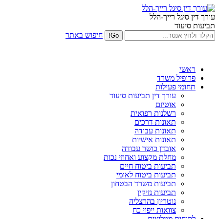
עורך דין סיגל רייך-הלל
תביעות סיעוד
חיפוש באתר
ראשי
פרופיל משרד
תחומי פעילות
עורך דין תביעות סיעוד
אוטיזם
רשלנות רפואית
תאונות דרכים
תאונות עבודה
תאונות אישיות
אובדן כושר עבודה
מחלת מקצוע ואחוזי נכות
תביעות ביטוח חיים
תביעות ביטוח לאומי
תביעות משרד הבטחון
תביעות נזיקין
נוטריון בהרצליה
צוואות ייפוי כח
לקוחות ממליצים