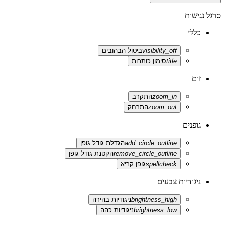
סרגל נגישות
כללי
visibility_off
ביטול הבהובים
title
סימון כותרות
זום
zoom_in
התקרב
zoom_out
התרחק
גופנים
add_circle_outline
הגדלת גודל גופן
remove_circle_outline
הקטנת גודל גופן
spellcheck
גופן קריא
ניגודיות צבעים
brightness_high
ניגודיות בהירה
brightness_low
ניגודיות כהה