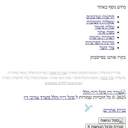
מידע נוסף באתר
חדשות ועדכונים
שאלות ותשובות
גמלת סיעוד
מפת אתר
הצהרת נגישות
מדיניות הפרטיות
צור קשר
בקרו אותנו בפייסבוק
עורך דין בהרצליה | תביעות רשלנות רפואית |
עורך דין סיעוד
| נוטריון בהרצליה | משרד עורכי דין
בהרצליה |
עו"ד סיעוד
| תביעות ביטוח סיעודי | אבדן כושר עבודה | תביעות ביטוח | עו"ד בהרצליה | נוטריון
|
זכויות סיעוד לילדים אוטיסטים
2025 © כל הזכויות שמורות ל
סיגל רייך-הלל משרד עורכי דין
בניית אתרים
:
סגירת סרגל הנגישות
X