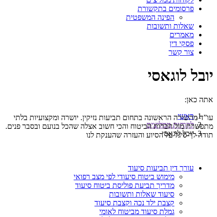
פרסומים בתקשורת
הפינה המשפטית
שאלות ותשובות
מאמרים
פסקי דין
צור קשר
יובל לוגאסי
אתה כאן:
ראשי
עו”ד מהשורה הראשונה בתחום תביעות נזיקין. יושרה ומקצועיות בלתי
לקוחות ממליצים
מתפשרת מול חברות הביטוח והכי חשוב אצלה שהכל בנועם ובסבר פנים.
יובל לוגאסי
תודה לך סיגל על הסיוע והעזרה שהענקת לנו
עורך דין תביעות סיעוד
מימוש ביטוח סיעודי לפי מצב רפואי
מדריך תביעת פוליסת ביטוח סיעוד
סיעוד שאלות ותשובות
קצבת ילד נכה וקצבת סיעוד
גמלת סיעוד מביטוח לאומי