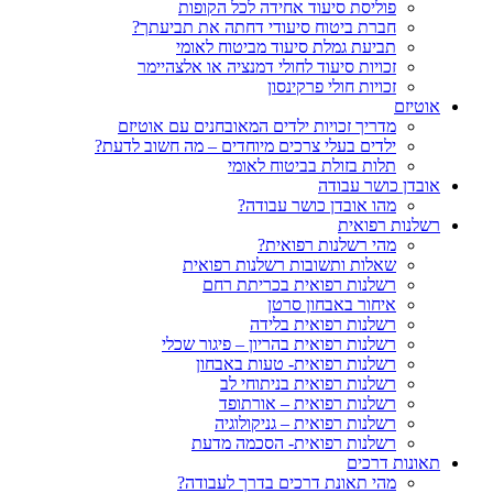
פוליסת סיעוד אחידה לכל הקופות
חברת ביטוח סיעודי דחתה את תביעתך?
תביעת גמלת סיעוד מביטוח לאומי
זכויות סיעוד לחולי דמנציה או אלצהיימר
זכויות חולי פרקינסון
אוטיזם
מדריך זכויות ילדים המאובחנים עם אוטיזם
ילדים בעלי צרכים מיוחדים – מה חשוב לדעת?
תלות בזולת בביטוח לאומי
אובדן כושר עבודה
מהו אובדן כושר עבודה?
רשלנות רפואית
מהי רשלנות רפואית?
שאלות ותשובות רשלנות רפואית
רשלנות רפואית בכריתת רחם
איחור באבחון סרטן
רשלנות רפואית בלידה
רשלנות רפואית בהריון – פיגור שכלי
רשלנות רפואית- טעות באבחון
רשלנות רפואית בניתוחי לב
רשלנות רפואית – אורתופד
רשלנות רפואית – גניקולוגיה
רשלנות רפואית- הסכמה מדעת
תאונות דרכים
מהי תאונת דרכים בדרך לעבודה?