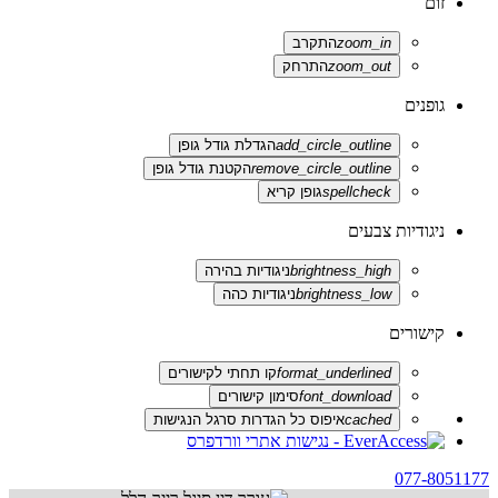
זום
zoom_in
התקרב
zoom_out
התרחק
גופנים
add_circle_outline
הגדלת גודל גופן
remove_circle_outline
הקטנת גודל גופן
spellcheck
גופן קריא
ניגודיות צבעים
brightness_high
ניגודיות בהירה
brightness_low
ניגודיות כהה
קישורים
format_underlined
קו תחתי לקישורים
font_download
סימון קישורים
cached
איפוס כל הגדרות סרגל הנגישות
077-8051177