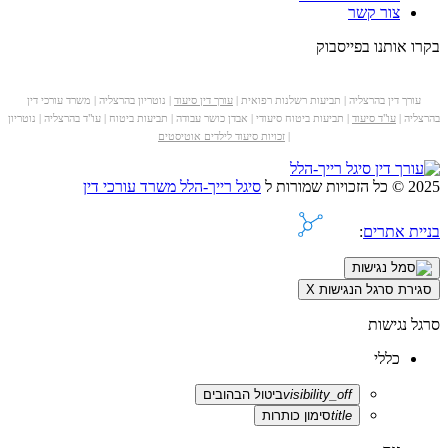
צור קשר
בקרו אותנו בפייסבוק
עורך דין בהרצליה | תביעות רשלנות רפואית |
עורך דין סיעוד
| נוטריון בהרצליה | משרד עורכי דין
בהרצליה |
עו"ד סיעוד
| תביעות ביטוח סיעודי | אבדן כושר עבודה | תביעות ביטוח | עו"ד בהרצליה | נוטריון
|
זכויות סיעוד לילדים אוטיסטים
2025 © כל הזכויות שמורות ל
סיגל רייך-הלל משרד עורכי דין
בניית אתרים
:
סגירת סרגל הנגישות
X
סרגל נגישות
כללי
visibility_off
ביטול הבהובים
title
סימון כותרות