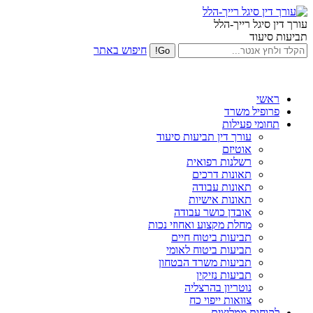
עורך דין סיגל רייך-הלל
תביעות סיעוד
חיפוש באתר
ראשי
פרופיל משרד
תחומי פעילות
עורך דין תביעות סיעוד
אוטיזם
רשלנות רפואית
תאונות דרכים
תאונות עבודה
תאונות אישיות
אובדן כושר עבודה
מחלת מקצוע ואחוזי נכות
תביעות ביטוח חיים
תביעות ביטוח לאומי
תביעות משרד הבטחון
תביעות נזיקין
נוטריון בהרצליה
צוואות ייפוי כח
לקוחות ממליצים