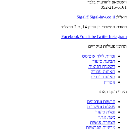
וואטסאפ להודעות בלבד:
052-215-6161
דוא"ל:
Sigal@Sigal-law.co.il
כתובת המשרד: בן גוריון 14, ק.2 הרצליה
Facebook
YouTube
Twitter
Instagram
תחומי פעילות עיקריים
זכויות לילד אוטיסט
תביעת סיעוד
רשלנות רפואית
תאונות עבודה
תאונות דרכים
נוטריון
מידע נוסף באתר
חדשות ועדכונים
שאלות ותשובות
גמלת סיעוד
מפת אתר
הצהרת נגישות
מדיניות הפרטיות