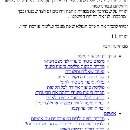
תודה על כל מה שעשית למען אימי כי מלבדך אף אחד לא יכול היה לעזור
ולהילחם עבורנו כמוך.
תודה על שבדרכך את מפזרת אהבה וחיוכים גם לצד שכנגד ובכך
“מרככת” לנו את “חווית המשפט”.
זכיתי להכיר את האדם הנפלא שאת מעבר לגלימת עורכת-הדין.
תודה !!!!
מבוהדנה זהבה
עורך דין תביעות סיעוד
מימוש ביטוח סיעודי לפי מצב רפואי
מדריך תביעת פוליסת ביטוח סיעוד
סיעוד שאלות ותשובות
קצבת ילד נכה וקצבת סיעוד
גמלת סיעוד מביטוח לאומי
פוליסת סיעוד אחידה לכל הקופות
חברת ביטוח סיעודי דחתה את תביעתך?
תביעת גמלת סיעוד מביטוח לאומי
זכויות סיעוד לחולי דמנציה או אלצהיימר
זכויות חולי פרקינסון
אוטיזם
מדריך זכויות ילדים המאובחנים עם אוטיזם
ילדים בעלי צרכים מיוחדים – מה חשוב לדעת?
תלות בזולת בביטוח לאומי