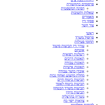
פרסומים בתקשורת
הפינה המשפטית
שאלות ותשובות
מאמרים
פסקי דין
צור קשר
ראשי
פרופיל משרד
תחומי פעילות
עורך דין תביעות סיעוד
אוטיזם
רשלנות רפואית
תאונות דרכים
תאונות עבודה
תאונות אישיות
אובדן כושר עבודה
מחלת מקצוע ואחוזי נכות
תביעות ביטוח חיים
תביעות ביטוח לאומי
תביעות משרד הבטחון
תביעות נזיקין
נוטריון בהרצליה
צוואות ייפוי כח
לקוחות ממליצים