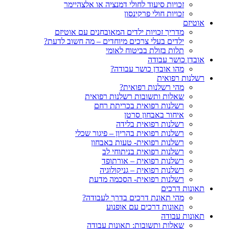
זכויות סיעוד לחולי דמנציה או אלצהיימר
זכויות חולי פרקינסון
אוטיזם
מדריך זכויות ילדים המאובחנים עם אוטיזם
ילדים בעלי צרכים מיוחדים – מה חשוב לדעת?
תלות בזולת בביטוח לאומי
אובדן כושר עבודה
מהו אובדן כושר עבודה?
רשלנות רפואית
מהי רשלנות רפואית?
שאלות ותשובות רשלנות רפואית
רשלנות רפואית בכריתת רחם
איחור באבחון סרטן
רשלנות רפואית בלידה
רשלנות רפואית בהריון – פיגור שכלי
רשלנות רפואית- טעות באבחון
רשלנות רפואית בניתוחי לב
רשלנות רפואית – אורתופד
רשלנות רפואית – גניקולוגיה
רשלנות רפואית- הסכמה מדעת
תאונות דרכים
מהי תאונת דרכים בדרך לעבודה?
תאונות דרכים עם אופנוע
תאונות עבודה
שאלות ותשובות: תאונות עבודה