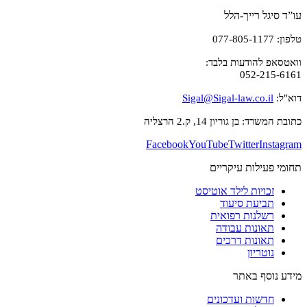
עו”ד סיגל רייך-הלל
טלפון: 077-805-1177
וואטסאפ להודעות בלבד:
052-215-6161
דוא"ל:
Sigal@Sigal-law.co.il
כתובת המשרד: בן גוריון 14, ק.2 הרצליה
Facebook
YouTube
Twitter
Instagram
תחומי פעילות עיקריים
זכויות לילד אוטיסט
תביעת סיעוד
רשלנות רפואית
תאונות עבודה
תאונות דרכים
נוטריון
מידע נוסף באתר
חדשות ועדכונים