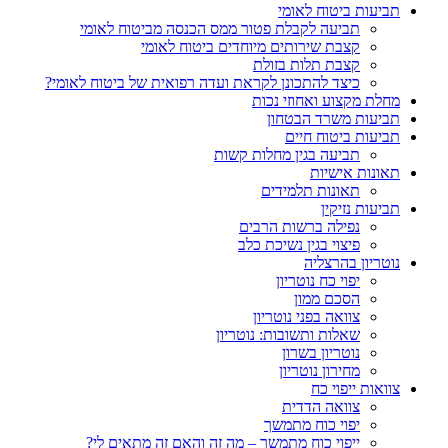
תביעות ביטוח לאומי
תביעה לקבלת פטור ממס הכנסה מביטוח לאומי
קצבת שירותים מיוחדים ביטוח לאומי
קצבת תלות בזולת
כיצד להתכונן לקראת ועדה רפואית של ביטוח לאומי?
מחלת מקצוע ואחוזי נכות
תביעות משרד הבטחון
תביעות ביטוח חיים
תביעה בגין מחלות קשות
תאונות אישיות
תאונות תלמידים
תביעות נזיקין
נפילה ברשות הרבים
פיצוי בגין נשיכת כלב
נוטריון בהרצליה
יפוי כח נוטריון
הסכם ממון
צוואה בפני נוטריון
שאלות ותשובות: נוטריון
נוטריון בשרון
מחירון נוטריון
צוואות ייפוי כח
צוואה הדדית
יפוי כוח מתמשך
ייפוי כוח מתמשך – מה זה והאם זה מתאים לי?