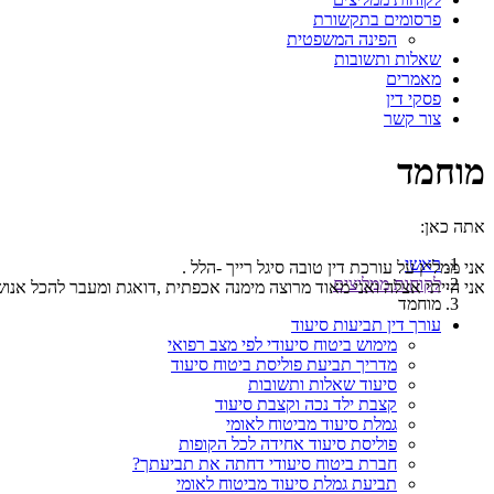
פרסומים בתקשורת
הפינה המשפטית
שאלות ותשובות
מאמרים
פסקי דין
צור קשר
מוחמד
אתה כאן:
ראשי
אני ממליץ על עורכת דין טובה סיגל רייך -הלל .
לקוחות ממליצים
אני הייתי אצלה ואני מאוד מרוצה מימנה אכפתית ,דואגת ומעבר להכל אנוש
מוחמד
עורך דין תביעות סיעוד
מימוש ביטוח סיעודי לפי מצב רפואי
מדריך תביעת פוליסת ביטוח סיעוד
סיעוד שאלות ותשובות
קצבת ילד נכה וקצבת סיעוד
גמלת סיעוד מביטוח לאומי
פוליסת סיעוד אחידה לכל הקופות
חברת ביטוח סיעודי דחתה את תביעתך?
תביעת גמלת סיעוד מביטוח לאומי