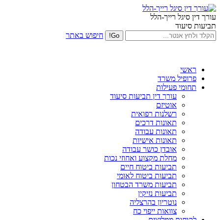
עורך דין סיגל רייך-הלל
תביעות סיעוד
חיפוש באתר
ראשי
פרופיל משרד
תחומי פעילות
עורך דין תביעות סיעוד
אוטיזם
רשלנות רפואית
תאונות דרכים
תאונות עבודה
תאונות אישיות
אובדן כושר עבודה
מחלת מקצוע ואחוזי נכות
תביעות ביטוח חיים
תביעות ביטוח לאומי
תביעות משרד הבטחון
תביעות נזיקין
נוטריון בהרצליה
צוואות ייפוי כח
לקוחות ממליצים