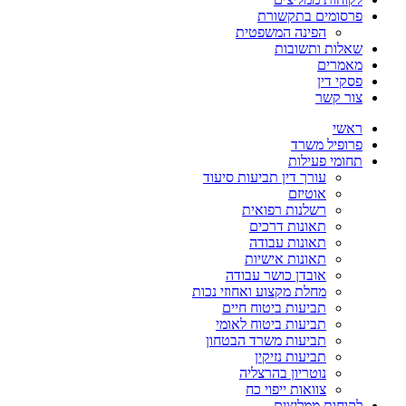
פרסומים בתקשורת
הפינה המשפטית
שאלות ותשובות
מאמרים
פסקי דין
צור קשר
ראשי
פרופיל משרד
תחומי פעילות
עורך דין תביעות סיעוד
אוטיזם
רשלנות רפואית
תאונות דרכים
תאונות עבודה
תאונות אישיות
אובדן כושר עבודה
מחלת מקצוע ואחוזי נכות
תביעות ביטוח חיים
תביעות ביטוח לאומי
תביעות משרד הבטחון
תביעות נזיקין
נוטריון בהרצליה
צוואות ייפוי כח
לקוחות ממליצים