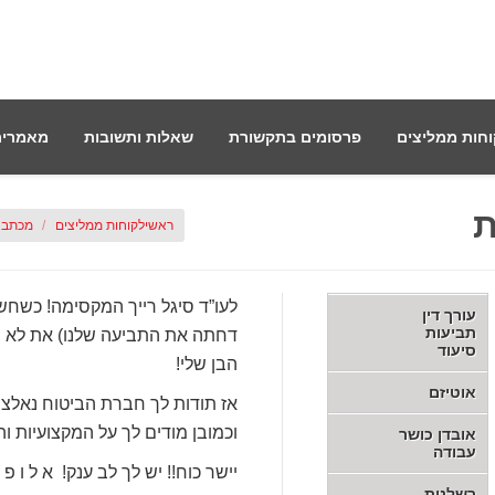
חות ממליצים
פרסומים בתקשורת
שאלות ותשובות
מאמרים
ת
אתה כאן:
ראשי
לקוחות ממליצים
מכתב 
לעו”ד סיגל רייך המקסימה! כשח
עורך דין
תביעות
דחתה את התביעה שלנו) את לא ה
סיעוד
הבן שלי!
אוטיזם
אז תודות לך חברת הביטוח נאלצה
וכמובן מודים לך על המקצועיות ו
אובדן כושר
עבודה
יישר כוח!! יש לך לב ענק! א ל ו פ ה 
רשלנות