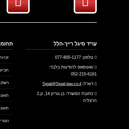
עו”ד סיגל רייך-הלל
תחומי 
טלפון: 077-805-1177
זכויו
וואטסאפ להודעות בלבד:
תביעת
052-215-6161
רשלנו
דוא"ל:
Sigal@Sigal-law.co.il
כתובת המשרד: בן גוריון 14, ק.2
תאונו
הרצליה
תאונו
נוטריו