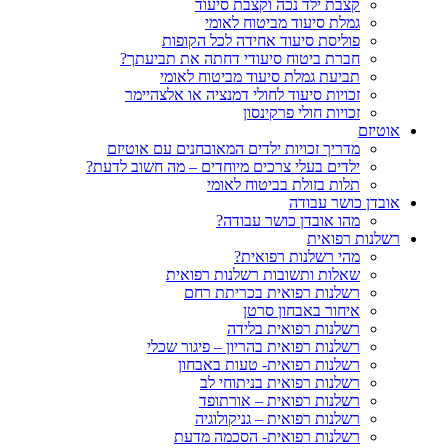
קצבת ילד נכה וקצבת סיעוד
גמלת סיעוד מביטוח לאומי
פוליסת סיעוד אחידה לכל הקופות
חברת ביטוח סיעודי דחתה את תביעתך?
תביעת גמלת סיעוד מביטוח לאומי
זכויות סיעוד לחולי דמנציה או אלצהיימר
זכויות חולי פרקינסון
אוטיזם
מדריך זכויות ילדים המאובחנים עם אוטיזם
ילדים בעלי צרכים מיוחדים – מה חשוב לדעת?
תלות בזולת בביטוח לאומי
אובדן כושר עבודה
מהו אובדן כושר עבודה?
רשלנות רפואית
מהי רשלנות רפואית?
שאלות ותשובות רשלנות רפואית
רשלנות רפואית בכריתת רחם
איחור באבחון סרטן
רשלנות רפואית בלידה
רשלנות רפואית בהריון – פיגור שכלי
רשלנות רפואית- טעות באבחון
רשלנות רפואית בניתוחי לב
רשלנות רפואית – אורתופד
רשלנות רפואית – גניקולוגיה
רשלנות רפואית- הסכמה מדעת