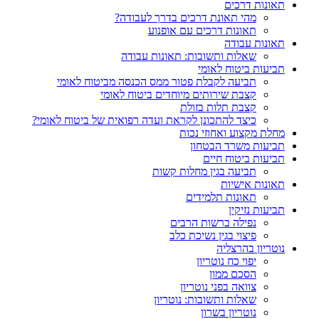
תאונות דרכים
מהי תאונת דרכים בדרך לעבודה?
תאונות דרכים עם אופנוע
תאונות עבודה
שאלות ותשובות: תאונות עבודה
תביעות ביטוח לאומי
תביעה לקבלת פטור ממס הכנסה מביטוח לאומי
קצבת שירותים מיוחדים ביטוח לאומי
קצבת תלות בזולת
כיצד להתכונן לקראת ועדה רפואית של ביטוח לאומי?
מחלת מקצוע ואחוזי נכות
תביעות משרד הבטחון
תביעות ביטוח חיים
תביעה בגין מחלות קשות
תאונות אישיות
תאונות תלמידים
תביעות נזיקין
נפילה ברשות הרבים
פיצוי בגין נשיכת כלב
נוטריון בהרצליה
יפוי כח נוטריון
הסכם ממון
צוואה בפני נוטריון
שאלות ותשובות: נוטריון
נוטריון בשרון