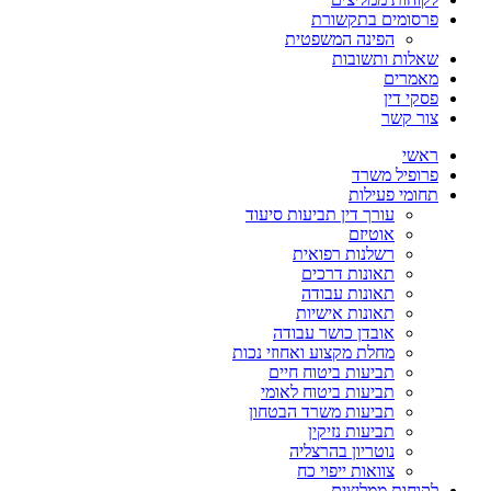
פרסומים בתקשורת
הפינה המשפטית
שאלות ותשובות
מאמרים
פסקי דין
צור קשר
ראשי
פרופיל משרד
תחומי פעילות
עורך דין תביעות סיעוד
אוטיזם
רשלנות רפואית
תאונות דרכים
תאונות עבודה
תאונות אישיות
אובדן כושר עבודה
מחלת מקצוע ואחוזי נכות
תביעות ביטוח חיים
תביעות ביטוח לאומי
תביעות משרד הבטחון
תביעות נזיקין
נוטריון בהרצליה
צוואות ייפוי כח
לקוחות ממליצים