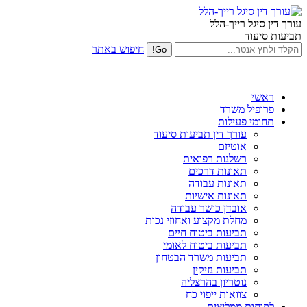
עורך דין סיגל רייך-הלל
תביעות סיעוד
חיפוש באתר
ראשי
פרופיל משרד
תחומי פעילות
עורך דין תביעות סיעוד
אוטיזם
רשלנות רפואית
תאונות דרכים
תאונות עבודה
תאונות אישיות
אובדן כושר עבודה
מחלת מקצוע ואחוזי נכות
תביעות ביטוח חיים
תביעות ביטוח לאומי
תביעות משרד הבטחון
תביעות נזיקין
נוטריון בהרצליה
צוואות ייפוי כח
לקוחות ממליצים