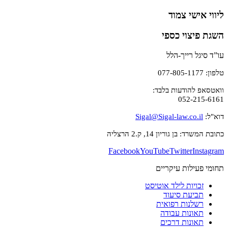
ליווי אישי צמוד
השגת פיצוי כספי
עו”ד סיגל רייך-הלל
טלפון: 077-805-1177
וואטסאפ להודעות בלבד:
052-215-6161
דוא"ל:
Sigal@Sigal-law.co.il
כתובת המשרד: בן גוריון 14, ק.2 הרצליה
Facebook
YouTube
Twitter
Instagram
תחומי פעילות עיקריים
זכויות לילד אוטיסט
תביעת סיעוד
רשלנות רפואית
תאונות עבודה
תאונות דרכים