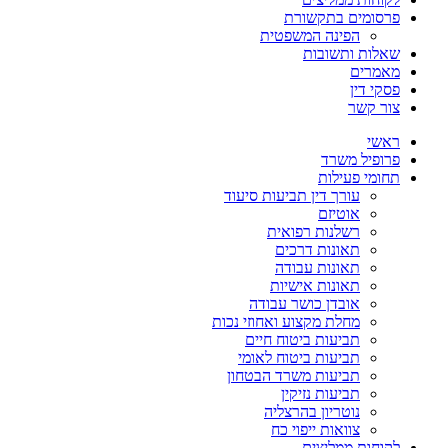
פרסומים בתקשורת
הפינה המשפטית
שאלות ותשובות
מאמרים
פסקי דין
צור קשר
ראשי
פרופיל משרד
תחומי פעילות
עורך דין תביעות סיעוד
אוטיזם
רשלנות רפואית
תאונות דרכים
תאונות עבודה
תאונות אישיות
אובדן כושר עבודה
מחלת מקצוע ואחוזי נכות
תביעות ביטוח חיים
תביעות ביטוח לאומי
תביעות משרד הבטחון
תביעות נזיקין
נוטריון בהרצליה
צוואות ייפוי כח
לקוחות ממליצים