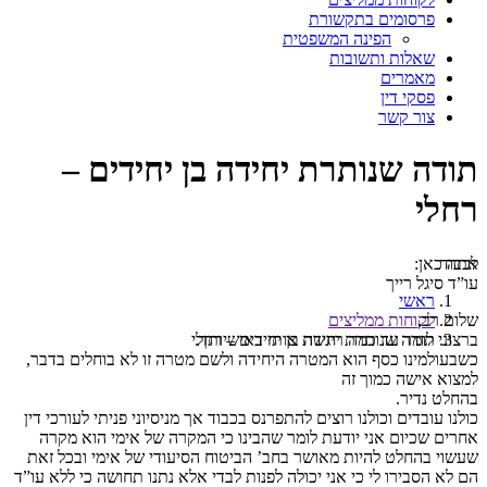
פרסומים בתקשורת
הפינה המשפטית
שאלות ותשובות
מאמרים
פסקי דין
צור קשר
תודה שנותרת יחידה בן יחידים –
רחלי
אתה כאן:
לכבוד
עו”ד סיגל רייך
ראשי
לקוחות ממליצים
שלום רב,
תודה שנותרת יחידה בן יחידים – רחלי
ברצוני לומר עד כמה ריגשת אותי באישיותך.
כשבעולמינו כסף הוא המטרה היחידה ולשם מטרה זו לא בוחלים בדבר,
למצוא אישה כמוך זה
בהחלט נדיר.
כולנו עובדים וכולנו רוצים להתפרנס בכבוד אך מניסיוני פניתי לעורכי דין
אחרים שכיום אני יודעת לומר שהבינו כי המקרה של אימי הוא מקרה
שעשוי בהחלט להיות מאושר בחב’ הביטוח הסיעודי של אימי ובכל זאת
הם לא הסבירו לי כי אני יכולה לפנות לבדי אלא נתנו תחושה כי ללא עו”ד