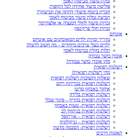
גמלת סיעוד מביטוח לאומי
פוליסת סיעוד אחידה לכל הקופות
חברת ביטוח סיעודי דחתה את תביעתך?
תביעת גמלת סיעוד מביטוח לאומי
זכויות סיעוד לחולי דמנציה או אלצהיימר
זכויות חולי פרקינסון
אוטיזם
מדריך זכויות ילדים המאובחנים עם אוטיזם
ילדים בעלי צרכים מיוחדים – מה חשוב לדעת?
תלות בזולת בביטוח לאומי
אובדן כושר עבודה
מהו אובדן כושר עבודה?
רשלנות רפואית
מהי רשלנות רפואית?
שאלות ותשובות רשלנות רפואית
רשלנות רפואית בכריתת רחם
איחור באבחון סרטן
רשלנות רפואית בלידה
רשלנות רפואית בהריון – פיגור שכלי
רשלנות רפואית- טעות באבחון
רשלנות רפואית בניתוחי לב
רשלנות רפואית – אורתופד
רשלנות רפואית – גניקולוגיה
רשלנות רפואית- הסכמה מדעת
תאונות דרכים