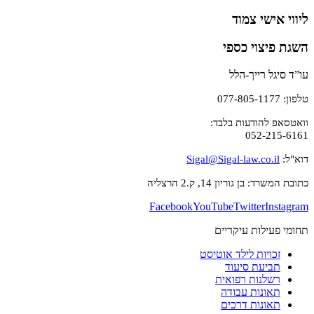
ליווי אישי צמוד
השגת פיצוי כספי
עו”ד סיגל רייך-הלל
טלפון: 077-805-1177
וואטסאפ להודעות בלבד:
052-215-6161
דוא"ל:
Sigal@Sigal-law.co.il
כתובת המשרד: בן גוריון 14, ק.2 הרצליה
Facebook
YouTube
Twitter
Instagram
תחומי פעילות עיקריים
זכויות לילד אוטיסט
תביעת סיעוד
רשלנות רפואית
תאונות עבודה
תאונות דרכים