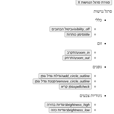
סגירת סרגל הנגישות
X
סרגל נגישות
כללי
visibility_off
ביטול הבהובים
title
סימון כותרות
זום
zoom_in
התקרב
zoom_out
התרחק
גופנים
add_circle_outline
הגדלת גודל גופן
remove_circle_outline
הקטנת גודל גופן
spellcheck
גופן קריא
ניגודיות צבעים
brightness_high
ניגודיות בהירה
brightness_low
ניגודיות כהה