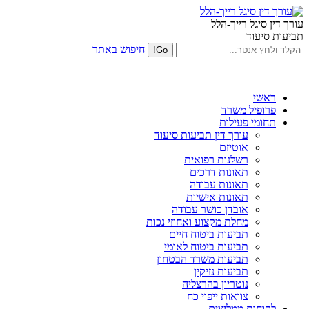
עורך דין סיגל רייך-הלל
תביעות סיעוד
חיפוש באתר
ראשי
פרופיל משרד
תחומי פעילות
עורך דין תביעות סיעוד
אוטיזם
רשלנות רפואית
תאונות דרכים
תאונות עבודה
תאונות אישיות
אובדן כושר עבודה
מחלת מקצוע ואחוזי נכות
תביעות ביטוח חיים
תביעות ביטוח לאומי
תביעות משרד הבטחון
תביעות נזיקין
נוטריון בהרצליה
צוואות ייפוי כח
לקוחות ממליצים