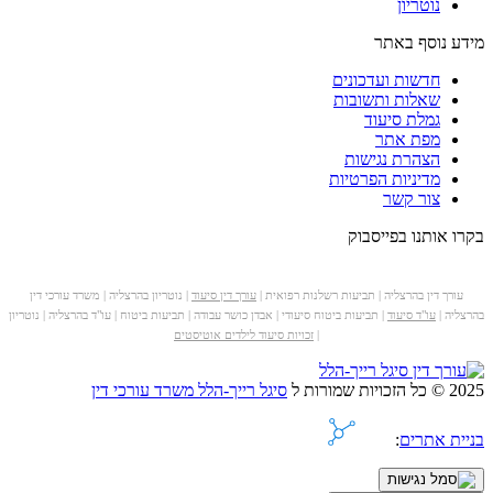
נוטריון
מידע נוסף באתר
חדשות ועדכונים
שאלות ותשובות
גמלת סיעוד
מפת אתר
הצהרת נגישות
מדיניות הפרטיות
צור קשר
בקרו אותנו בפייסבוק
עורך דין בהרצליה | תביעות רשלנות רפואית |
עורך דין סיעוד
| נוטריון בהרצליה | משרד עורכי דין
בהרצליה |
עו"ד סיעוד
| תביעות ביטוח סיעודי | אבדן כושר עבודה | תביעות ביטוח | עו"ד בהרצליה | נוטריון
|
זכויות סיעוד לילדים אוטיסטים
2025 © כל הזכויות שמורות ל
סיגל רייך-הלל משרד עורכי דין
בניית אתרים
: