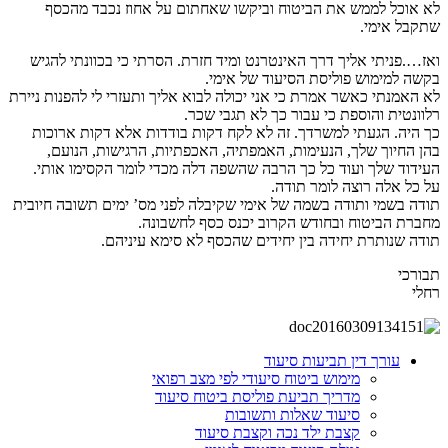
לא אוכל לממש את הביטוח וביקשו שאחתום על אחוז נכבד מהכסף
שתקבל אימי.
ואז….פניתי אליך דרך האינטרנט ומיד חזרת. הסרתי כי בכוונתי להגיש
בקשה למימוש פוליסת הסיעוד של אימי.
לא האמנתי כאשר אמרת כי אני יכולה לבוא אליך ותעזרי לי להפנות ניירת
רלוונטית והוספת כי עבור כך לא תגבי שכר.
כך היה. הגעתי למשרדך. זה לא לקח דקות בודדות אלא דקות ארוכות
בהן החיוך שלך, הנעימות, האמפתיה, האכפתיות, הרגישות, הנועם,
העידוד שלך ועוד כל כך הרבה שהשפה דלה מכדי לומר הקסימו אותי.
על כל אלה רוצה לומר תודה.
תודה בשמי ותודה בשמה של אימי שקיבלה לפני מס’ ימים תשובה חיובית
מחברת הביטוח ובחודש הקרוב יכנס כסף לחשבונה.
תודה שנותרת יחידה בין יחידים שהכסף לא סימא עיניהם.
תבורכי
רחלי
עורך דין תביעות סיעוד
מימוש ביטוח סיעודי לפי מצב רפואי
מדריך תביעת פוליסת ביטוח סיעוד
סיעוד שאלות ותשובות
קצבת ילד נכה וקצבת סיעוד