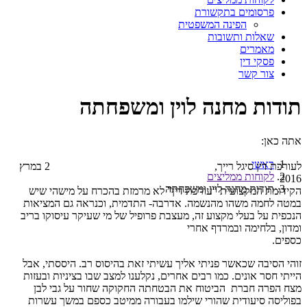
פרסומים בתקשורת
הפינה המשפטית
שאלות ותשובות
מאמרים
פסקי דין
צור קשר
תודות מחנה לוין ומשפחתה
אתה כאן:
ראשי
לעורכת דין סיגל רייך, 2 במרץ
לקוחות ממליצים
2016
תודות מחנה לוין ומשפחתה
הקידומת המקצועית “עורכת דין” לא מרמזת בהכרח על מישהי שיש
במטה לחמה משהו מהנשמה. אדרבה- התדמית, וכנראה גם המציאות
הנכפית על בעלי מקצוע זה, מעצבת פרופיל של מי שעיקר עיסוקו בריב
ומדון, בלחימה ובמרדף אחרי
כספים.
זוהי הסיבה שכאשר פניתי אליך עשיתי זאת בהיסוס רב. היססתי, אבל
הייתי חסר אונים. כמו רבים אחרים, נקלענו למצב שבו בציניות ובעזות
מצח הפרה חברת הביטוח את הבטחתה החקוקה שחור על גבי לבן
בפוליסה סיעודית שהורי שילמו בעבורה ממיטב כספם במשך עשרות