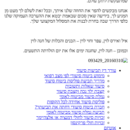
שמתעקשת לתקן עולם.
אנחנו מבקשים להפר את החוזה שלנו איתך, ובכל זאת לשלם לך מעט מן
המגיע לך, בידיעה שאין סכום שבאמת יבטא את ההערכה העמוקה שלנו
כלפי הדרך שבה בחרת לבנות את המסלול המקצועי שלך.
איל ואירס לוין, עפר וחוי לוין – הבנים והכלות של חנה לוין
וכמובן – חנה לוין, שחגגה ימים אלו את יום הולדתה התשעים.
עורך דין תביעות סיעוד
מימוש ביטוח סיעודי לפי מצב רפואי
מדריך תביעת פוליסת ביטוח סיעוד
סיעוד שאלות ותשובות
קצבת ילד נכה וקצבת סיעוד
גמלת סיעוד מביטוח לאומי
פוליסת סיעוד אחידה לכל הקופות
חברת ביטוח סיעודי דחתה את תביעתך?
תביעת גמלת סיעוד מביטוח לאומי
זכויות סיעוד לחולי דמנציה או אלצהיימר
זכויות חולי פרקינסון
אוטיזם