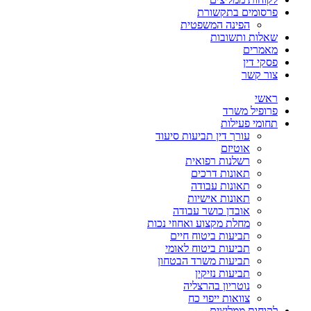
פרסומים בתקשורת
הפינה המשפטית
שאלות ותשובות
מאמרים
פסקי דין
צור קשר
ראשי
פרופיל משרד
תחומי פעילות
עורך דין תביעות סיעוד
אוטיזם
רשלנות רפואית
תאונות דרכים
תאונות עבודה
תאונות אישיות
אובדן כושר עבודה
מחלת מקצוע ואחוזי נכות
תביעות ביטוח חיים
תביעות ביטוח לאומי
תביעות משרד הבטחון
תביעות נזיקין
נוטריון בהרצליה
צוואות ייפוי כח
לקוחות ממליצים