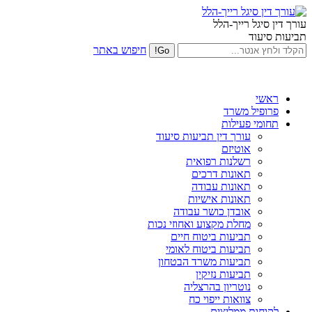
עורך דין סיגל רייך-הלל
תביעות סיעוד
חיפוש באתר
ראשי
פרופיל משרד
תחומי פעילות
עורך דין תביעות סיעוד
אוטיזם
רשלנות רפואית
תאונות דרכים
תאונות עבודה
תאונות אישיות
אובדן כושר עבודה
מחלת מקצוע ואחוזי נכות
תביעות ביטוח חיים
תביעות ביטוח לאומי
תביעות משרד הבטחון
תביעות נזיקין
נוטריון בהרצליה
צוואות ייפוי כח
לקוחות ממליצים