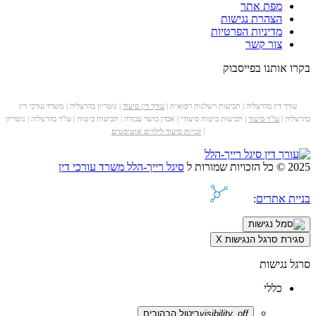
מפת אתר
הצהרת נגישות
מדיניות הפרטיות
צור קשר
בקרו אותנו בפייסבוק
עורך דין בהרצליה | תביעות רשלנות רפואית |
עורך דין סיעוד
| נוטריון בהרצליה | משרד עורכי דין
בהרצליה |
עו"ד סיעוד
| תביעות ביטוח סיעודי | אבדן כושר עבודה | תביעות ביטוח | עו"ד בהרצליה | נוטריון
|
זכויות סיעוד לילדים אוטיסטים
2025 © כל הזכויות שמורות ל
סיגל רייך-הלל משרד עורכי דין
בניית אתרים
:
סגירת סרגל הנגישות
X
סרגל נגישות
כללי
visibility_off
ביטול הבהובים