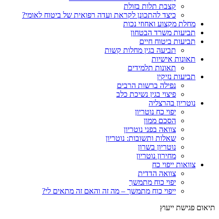
קצבת תלות בזולת
כיצד להתכונן לקראת ועדה רפואית של ביטוח לאומי?
מחלת מקצוע ואחוזי נכות
תביעות משרד הבטחון
תביעות ביטוח חיים
תביעה בגין מחלות קשות
תאונות אישיות
תאונות תלמידים
תביעות נזיקין
נפילה ברשות הרבים
פיצוי בגין נשיכת כלב
נוטריון בהרצליה
יפוי כח נוטריון
הסכם ממון
צוואה בפני נוטריון
שאלות ותשובות: נוטריון
נוטריון בשרון
מחירון נוטריון
צוואות ייפוי כח
צוואה הדדית
יפוי כוח מתמשך
ייפוי כוח מתמשך – מה זה והאם זה מתאים לי?
תיאום פגישת ייעוץ