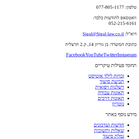
טלפון: 077-805-1177
וואטסאפ להודעות בלבד:
052-215-6161
דוא"ל:
Sigal@Sigal-law.co.il
כתובת המשרד: בן גוריון 14, ק.2 הרצליה
Facebook
YouTube
Twitter
Instagram
תחומי פעילות עיקריים
זכויות לילד אוטיסט
תביעת סיעוד
רשלנות רפואית
תאונות עבודה
תאונות דרכים
נוטריון
מידע נוסף באתר
חדשות ועדכונים
שאלות ותשובות
גמלת סיעוד