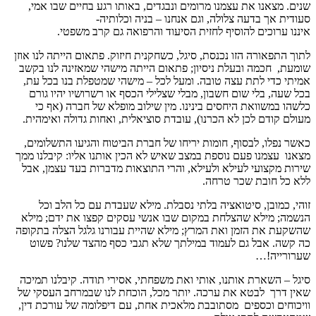
שנים. מצאנו את עצמנו מרומים ונבגדים, באותו רגע בחיים שבו אמי,
סעודית אך בדעה צלולה, וגם אנחנו – בניה וכלותיה-
איננו ערוכים להוסיף לחזית הסיעוד והרפואה גם קרב משפטי.
לתוך התפאורה הזו נכנסת, סיגל, כשחקנית חיזוק. פתאום הייתה לנו אוזן
שומעת, חכמה ובעלת ניסיון; פתאום הייתה מישהי שמאזינה לנו בקשב
אמיתי כדי לתת עצה טובה. ומעל לכל – מישהי שמטפלת בנו בכל עת,
בכל שעה, בלי שום חשבון, מבלי שצלילי הכסף או רשרושיו יהיו גורם
כלשהו במשוואת היחסים בינינו. מין שילוב מופלא של חברה (אף כי
מעולם קודם לכן לא הכרנו), עובדת סוציאלית, ואחות גדולה ואימהית.
כאשר נפלו, לבסוף, חומות יריחו של חברת הביטוח והגיעו התשלומים,
מצאנו עצמנו פעם נוספת במצב שאיש לא הכין אותנו אליו: קיבלנו ממך
שירות מקצועי לעילא ולעילא, והרי התוצאות מדברות בעד עצמן, אבל
ללא כל חובת שכר טרחה.
זוהי, כמובן, סיטואציה בלתי נסבלת. מילא שעבדת עם כל הלב וכל
הנשמה; מילא שהצלחת במקום שבו אנשי עסקים קפצו את ידם; מילא
שהשקעת את הזמן ואת המרץ; מילא שהיית עבורנו גלגל הצלה בתקופה
כה קשה. אבל גם לעמוד במילתך שלא תגבי כסף מהצד שלנו? פשוט
שערורייה!…
סיגל – השארת אותנו, אותי ואת משפחתי, אסירי תודה. קיבלנו תמיכה
שאין דרך לבטא את ערכה. יותר מכל, הוכחת לנו שבמרחב העסקי של
וויכוחים וכספים מסתובבת מלאכית אחת, עם דיפלומה של עורכת דין,