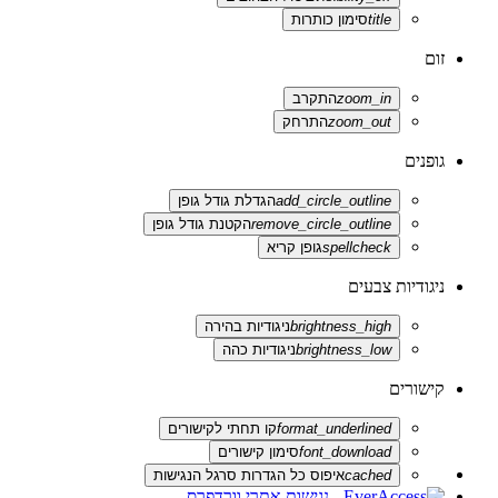
title
סימון כותרות
זום
zoom_in
התקרב
zoom_out
התרחק
גופנים
add_circle_outline
הגדלת גודל גופן
remove_circle_outline
הקטנת גודל גופן
spellcheck
גופן קריא
ניגודיות צבעים
brightness_high
ניגודיות בהירה
brightness_low
ניגודיות כהה
קישורים
format_underlined
קו תחתי לקישורים
font_download
סימון קישורים
cached
איפוס כל הגדרות סרגל הנגישות