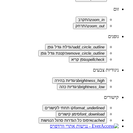
זום
zoom_in
התקרב
zoom_out
התרחק
גופנים
add_circle_outline
הגדלת גודל גופן
remove_circle_outline
הקטנת גודל גופן
spellcheck
גופן קריא
ניגודיות צבעים
brightness_high
ניגודיות בהירה
brightness_low
ניגודיות כהה
קישורים
format_underlined
קו תחתי לקישורים
font_download
סימון קישורים
cached
איפוס כל הגדרות סרגל הנגישות