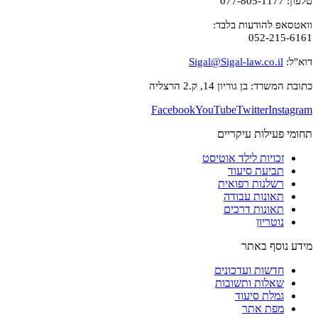
טלפון: 077-805-1177
וואטסאפ להודעות בלבד:
052-215-6161
דוא"ל:
Sigal@Sigal-law.co.il
כתובת המשרד: בן גוריון 14, ק.2 הרצליה
Facebook
YouTube
Twitter
Instagram
תחומי פעילות עיקריים
זכויות לילד אוטיסט
תביעת סיעוד
רשלנות רפואית
תאונות עבודה
תאונות דרכים
נוטריון
מידע נוסף באתר
חדשות ועדכונים
שאלות ותשובות
גמלת סיעוד
מפת אתר