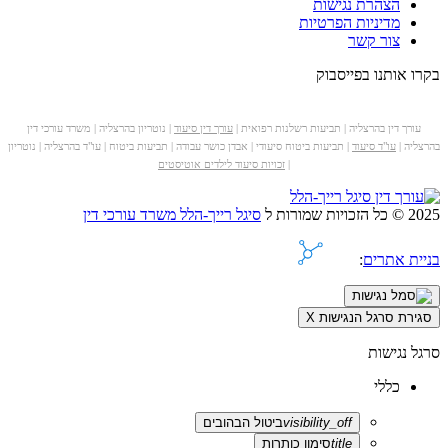
הצהרת נגישות
מדיניות הפרטיות
צור קשר
בקרו אותנו בפייסבוק
עורך דין בהרצליה | תביעות רשלנות רפואית |
עורך דין סיעוד
| נוטריון בהרצליה | משרד עורכי דין
בהרצליה |
עו"ד סיעוד
| תביעות ביטוח סיעודי | אבדן כושר עבודה | תביעות ביטוח | עו"ד בהרצליה | נוטריון
|
זכויות סיעוד לילדים אוטיסטים
2025 © כל הזכויות שמורות ל
סיגל רייך-הלל משרד עורכי דין
בניית אתרים
:
סגירת סרגל הנגישות
X
סרגל נגישות
כללי
visibility_off
ביטול הבהובים
title
סימון כותרות