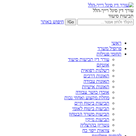
עורך דין סיגל רייך-הלל
תביעות סיעוד
חיפוש באתר
ראשי
פרופיל משרד
תחומי פעילות
עורך דין תביעות סיעוד
אוטיזם
רשלנות רפואית
תאונות דרכים
תאונות עבודה
תאונות אישיות
אובדן כושר עבודה
מחלת מקצוע ואחוזי נכות
תביעות ביטוח חיים
תביעות ביטוח לאומי
תביעות משרד הבטחון
תביעות נזיקין
נוטריון בהרצליה
צוואות ייפוי כח
לקוחות ממליצים