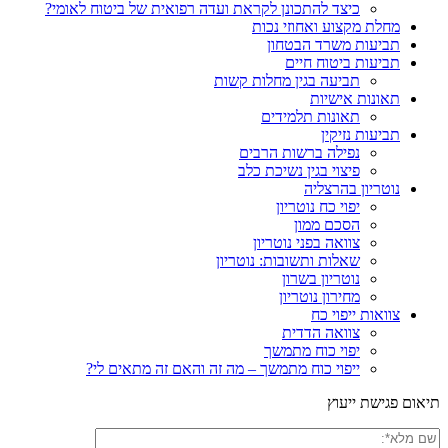
כיצד להתכונן לקראת ועדה רפואית של ביטוח לאומי?
מחלת מקצוע ואחוזי נכות
תביעות משרד הבטחון
תביעות ביטוח חיים
תביעה בגין מחלות קשות
תאונות אישיות
תאונות תלמידים
תביעות נזיקין
נפילה ברשות הרבים
פיצוי בגין נשיכת כלב
נוטריון בהרצליה
יפוי כח נוטריון
הסכם ממון
צוואה בפני נוטריון
שאלות ותשובות: נוטריון
נוטריון בשרון
מחירון נוטריון
צוואות ייפוי כח
צוואה הדדית
יפוי כוח מתמשך
ייפוי כוח מתמשך – מה זה והאם זה מתאים לי?
תיאום פגישת ייעוץ