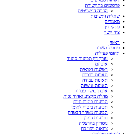
פרסומים בתקשורת
הפינה המשפטית
שאלות ותשובות
מאמרים
פסקי דין
צור קשר
ראשי
פרופיל משרד
תחומי פעילות
עורך דין תביעות סיעוד
אוטיזם
רשלנות רפואית
תאונות דרכים
תאונות עבודה
תאונות אישיות
אובדן כושר עבודה
מחלת מקצוע ואחוזי נכות
תביעות ביטוח חיים
תביעות ביטוח לאומי
תביעות משרד הבטחון
תביעות נזיקין
נוטריון בהרצליה
צוואות ייפוי כח
לקוחות ממליצים