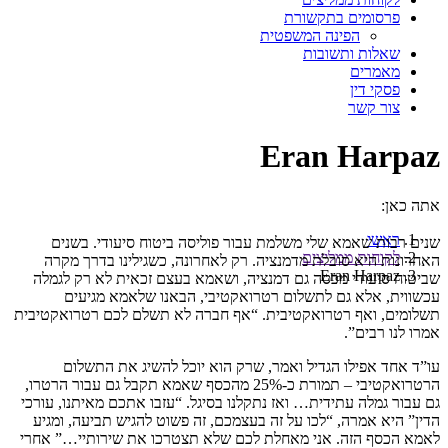
פרסומים בתקשורת
הפינה המשפטית
שאלות ותשובות
מאמרים
פסקי דין
צור קשר
Eran Harpaz‎‏
אתה כאן:
ראשי
שנים רבות שאמא שלי משלמת עבור פוליסה ביטוח סיעודי. בשנים
לקוחות ממליצים
האחרונות היא סובלת מדמנציה. רק לאחרונה, כשגילינו בדרך מקרה
Eran Harpaz‎‏
שביטוח סיעודי מכסה גם דמנציה, ושאמא בעצם זכאית לא רק לגמלה
עכשווית, אלא גם לתשלום רטרואקטיבי, הבאנו שלאמא מגיעים
תשלומים, ואף רטרואקטיבית. “אף חברה לא תשלם לכם רטרואקטיבית
אמרו לנו רבים”.
עו”ד אחד אפילו הגדיל ואמר, שרק הוא יוכל להשיג את התשלום
הרטרואקטיבי – תמורת כ-25% מהכסף שאמא תקבל גם עבור הרטרו,
גם עבור גמלה עתידית… ואז נתקלנו בסיגל. “עזבו אתכם מאיתנו, עורכי
הדין” היא אמרה, “לכו על זה בעצמכם, זה פשוט להגיש תביעה, ומגיע
לאמא הכסף הזה. אני מאחלת לכם שלא תצטרכו את שירותיי…” אחרי