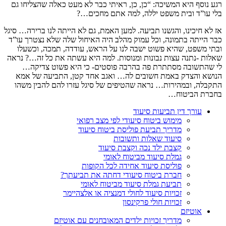
רגע נוסף היא המשיכה: “כן, כן, ראיתי כבר לא מעט כאלה שהצליחו גם
בלי עו”ד ובית משפט יללה, למה אתם מחכים…?
אז לא חיכינו, והגשנו תביעה. למען האמת, גם לא הייתה לנו ברירה… סיגל
כבר הייתה בתמונה, וכל עמוק מהלב היה האיחול שלה שלא נצטרך עו”ד
ובתי משפט, שהיא פשוט ישבה לנו על הראש, עודדה, תמכה, וכשעלו
שאלות -נתנה עצות נבונות ומנוסות. למה היא עשתה את כל זה…? נראה
לי שהתשובה מסתתרת פה בהרבה פוסטים- כי היא פשוט צדיקה…
הנושא והצדק באמת חשובים לה… ואגב אחד קטן, התביעה של אמא
התקבלה, ובמהירות… נראה שהטיפים של סיגל עזרו להם להבין משהו
בחברת הביטוח…
עורך דין תביעות סיעוד
מימוש ביטוח סיעודי לפי מצב רפואי
מדריך תביעת פוליסת ביטוח סיעוד
סיעוד שאלות ותשובות
קצבת ילד נכה וקצבת סיעוד
גמלת סיעוד מביטוח לאומי
פוליסת סיעוד אחידה לכל הקופות
חברת ביטוח סיעודי דחתה את תביעתך?
תביעת גמלת סיעוד מביטוח לאומי
זכויות סיעוד לחולי דמנציה או אלצהיימר
זכויות חולי פרקינסון
אוטיזם
מדריך זכויות ילדים המאובחנים עם אוטיזם