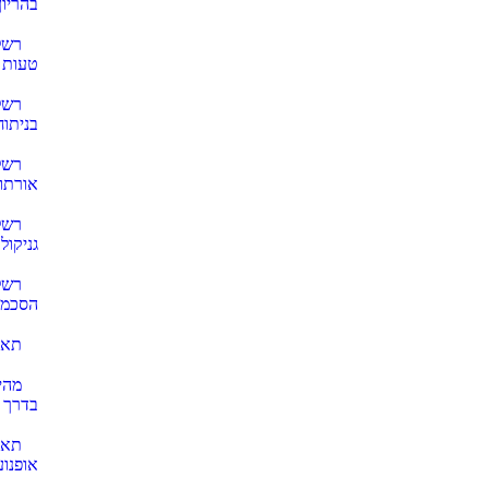
בהריון
רשל
טעות 
רשל
בניתוח
רשל
אורתו
רשל
גניקולו
רשל
הסכמה
תאו
מהי
בדרך 
תאו
אופנוע