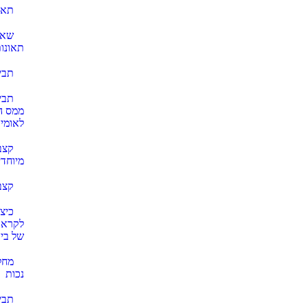
תאו
שאל
תאונו
תבי
תבי
ממס ה
לאומי
קצב
מיוחדי
קצב
כיצד
לקראת
של ביט
מחל
נכות
תבי