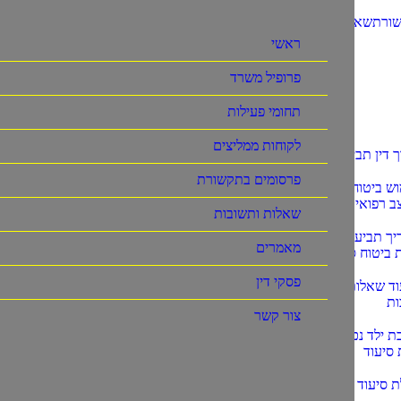
שורת
שאלות ותשובות
מאמרים
פסקי דין
צור קשר
ראשי
אתה כאן:
ראשי
לקוחות ממליצים
Marina Yusupova
פרופיל משרד
תחומי פעילות
לקוחות ממליצים
 דין תביעות סיעוד
יצאתי מרוצה, אמינות מקצועיות , זריזות
פרסומים בתקשורת
ש ביטוח סיעודי
ב רפואי
שאלות ותשובות
יך תביעת
מאמרים
 ביטוח סיעוד
פסקי דין
וד שאלות
ות
צור קשר
ת ילד נכה
 סיעוד
ת סיעוד מביטוח