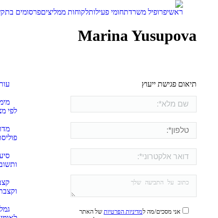
ראשי
פרופיל משרד
תחומי פעילות
לקוחות ממליצים
פרסומים בתק
Marina Yusupova
תיאום פגישת ייעוץ
עורך
מימו
לפי מצ
מדר
פוליסת
סיע
ותשוב
קצב
וקצבת
גמל
אני מסכים/מה ל
מדיניות הפרטיות
של האתר
לאומי