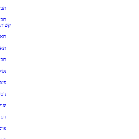
תבי
תבי
קשות
תאו
תאו
תביע
נפי
פיצו
נוטר
יפוי
הסכ
צווא