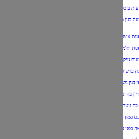
עות ביטוח חיים
עה בגין מחלות
נות אישיות
נות תלמידים
ות נזיקין
לה ברשות הרבים
י בגין נשיכת כלב
יון בהרצליה
 כח נוטריון
ם ממון
ה בפני נוטריון