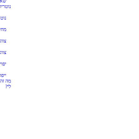
שאל
נוטריון
נוטר
מחיר
צווא
צוו
יפו
ייפו
מה זה
לי?