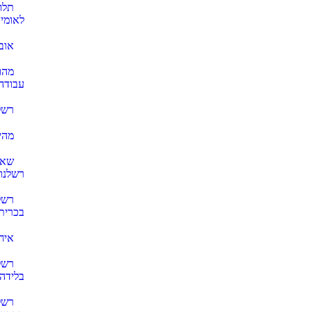
תלו
לאומי
אוב
מהו
עבודה
רשל
מהי
שאל
רשלנו
רשל
בכרית
איח
רשל
בלידה
רשל