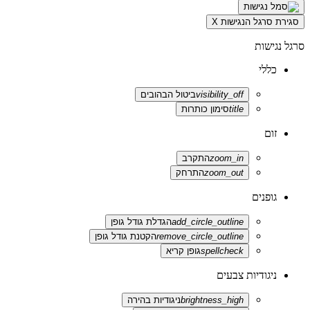
סגירת סרגל הנגישות
X
סרגל נגישות
כללי
visibility_off
ביטול הבהובים
title
סימון כותרות
זום
zoom_in
התקרב
zoom_out
התרחק
גופנים
add_circle_outline
הגדלת גודל גופן
remove_circle_outline
הקטנת גודל גופן
spellcheck
גופן קריא
ניגודיות צבעים
brightness_high
ניגודיות בהירה