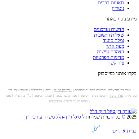
תאונות דרכים
נוטריון
מידע נוסף באתר
חדשות ועדכונים
שאלות ותשובות
גמלת סיעוד
מפת אתר
הצהרת נגישות
מדיניות הפרטיות
צור קשר
בקרו אותנו בפייסבוק
עורך דין בהרצליה | תביעות רשלנות רפואית |
עורך דין סיעוד
| נוטריון בהרצליה | משרד עורכי דין
בהרצליה |
עו"ד סיעוד
| תביעות ביטוח סיעודי | אבדן כושר עבודה | תביעות ביטוח | עו"ד בהרצליה | נוטריון
|
זכויות סיעוד לילדים אוטיסטים
2025 © כל הזכויות שמורות ל
סיגל רייך-הלל משרד עורכי דין
בניית אתרים
: