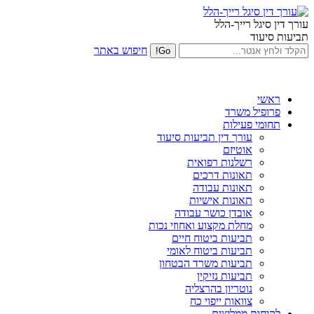
עורך דין סיגל רייך-הלל
תביעות סיעוד
חיפוש באתר
ראשי
פרופיל משרד
תחומי פעילות
עורך דין תביעות סיעוד
אוטיזם
רשלנות רפואית
תאונות דרכים
תאונות עבודה
תאונות אישיות
אובדן כושר עבודה
מחלת מקצוע ואחוזי נכות
תביעות ביטוח חיים
תביעות ביטוח לאומי
תביעות משרד הבטחון
תביעות נזיקין
נוטריון בהרצליה
צוואות ייפוי כח
לקוחות ממליצים