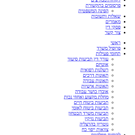
פרסומים בתקשורת
הפינה המשפטית
שאלות ותשובות
מאמרים
פסקי דין
צור קשר
ראשי
פרופיל משרד
תחומי פעילות
עורך דין תביעות סיעוד
אוטיזם
רשלנות רפואית
תאונות דרכים
תאונות עבודה
תאונות אישיות
אובדן כושר עבודה
מחלת מקצוע ואחוזי נכות
תביעות ביטוח חיים
תביעות ביטוח לאומי
תביעות משרד הבטחון
תביעות נזיקין
נוטריון בהרצליה
צוואות ייפוי כח
לקוחות ממליצים