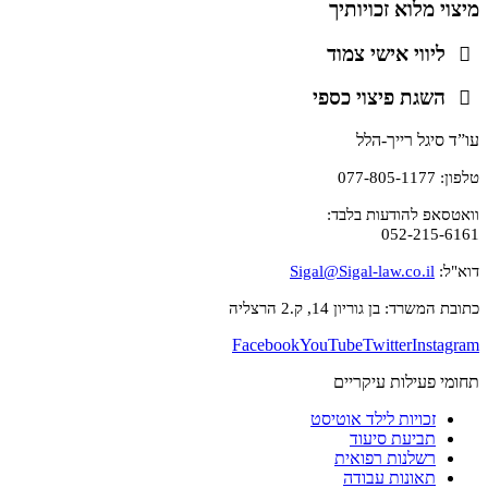
מיצוי מלוא זכויותיך
ליווי אישי צמוד
השגת פיצוי כספי
עו”ד סיגל רייך-הלל
טלפון: 077-805-1177
וואטסאפ להודעות בלבד:
052-215-6161
דוא"ל:
Sigal@Sigal-law.co.il
כתובת המשרד: בן גוריון 14, ק.2 הרצליה
Facebook
YouTube
Twitter
Instagram
תחומי פעילות עיקריים
זכויות לילד אוטיסט
תביעת סיעוד
רשלנות רפואית
תאונות עבודה