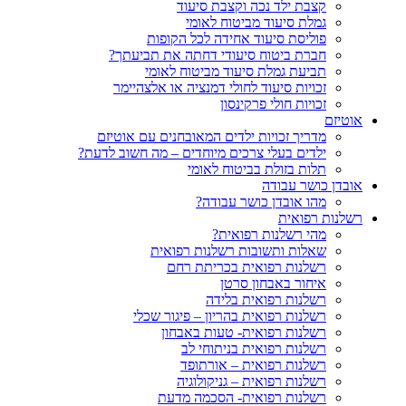
קצבת ילד נכה וקצבת סיעוד
גמלת סיעוד מביטוח לאומי
פוליסת סיעוד אחידה לכל הקופות
חברת ביטוח סיעודי דחתה את תביעתך?
תביעת גמלת סיעוד מביטוח לאומי
זכויות סיעוד לחולי דמנציה או אלצהיימר
זכויות חולי פרקינסון
אוטיזם
מדריך זכויות ילדים המאובחנים עם אוטיזם
ילדים בעלי צרכים מיוחדים – מה חשוב לדעת?
תלות בזולת בביטוח לאומי
אובדן כושר עבודה
מהו אובדן כושר עבודה?
רשלנות רפואית
מהי רשלנות רפואית?
שאלות ותשובות רשלנות רפואית
רשלנות רפואית בכריתת רחם
איחור באבחון סרטן
רשלנות רפואית בלידה
רשלנות רפואית בהריון – פיגור שכלי
רשלנות רפואית- טעות באבחון
רשלנות רפואית בניתוחי לב
רשלנות רפואית – אורתופד
רשלנות רפואית – גניקולוגיה
רשלנות רפואית- הסכמה מדעת