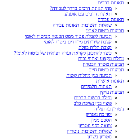
תאונות דרכים
מהי תאונת דרכים בדרך לעבודה?
תאונות דרכים עם אופנוע
תאונות עבודה
שאלות ותשובות: תאונות עבודה
תביעות ביטוח לאומי
תביעה לקבלת פטור ממס הכנסה מביטוח לאומי
קצבת שירותים מיוחדים ביטוח לאומי
קצבת תלות בזולת
כיצד להתכונן לקראת ועדה רפואית של ביטוח לאומי?
מחלת מקצוע ואחוזי נכות
תביעות משרד הבטחון
תביעות ביטוח חיים
תביעה בגין מחלות קשות
תאונות אישיות
תאונות תלמידים
תביעות נזיקין
נפילה ברשות הרבים
פיצוי בגין נשיכת כלב
נוטריון בהרצליה
יפוי כח נוטריון
הסכם ממון
צוואה בפני נוטריון
שאלות ותשובות: נוטריון
נוטריון בשרון