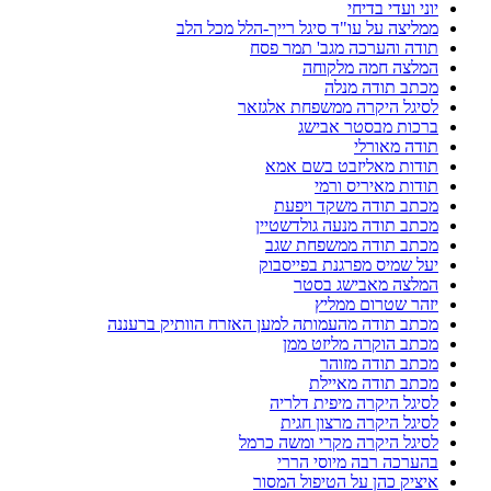
יוני ועדי בדיחי
ממליצה על עו"ד סיגל רייך-הלל מכל הלב
תודה והערכה מגב' תמר פסח
המלצה חמה מלקוחה
מכתב תודה מנלה
לסיגל היקרה ממשפחת אלגזאר
ברכות מבסטר אבישג
תודה מאורלי
תודות מאליזבט בשם אמא
תודות מאיריס ורמי
מכתב תודה משקד ויפעת
מכתב תודה מנעה גולדשטיין
מכתב תודה ממשפחת שגב
יעל שמיס מפרגנת בפייסבוק
המלצה מאבישג בסטר
יזהר שטרום ממליץ
מכתב תודה מהעמותה למען האזרח הוותיק ברעננה
מכתב הוקרה מליזט ממן
מכתב תודה מזוהר
מכתב תודה מאיילת
לסיגל היקרה מיפית דלריה
לסיגל היקרה מרצון חגית
לסיגל היקרה מקרי ומשה כרמל
בהערכה רבה מיוסי הררי
איציק כהן על הטיפול המסור