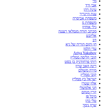
גלי
אבי ורד
עינת דהן
ענת היינריך
משפחת אביסרה
משפחת גז
גילי אוחיון
מכתב תודה מגמלאי רעננה
אליזבט
דב
חן ותום הוריה של גיא
עדי הלמן
Ariya Yakubov
קובי קליסה ממליץ
רותי פרחודניק בן בסט
רינה וזאב שרון
מירה משולם
קובי ממליץ
ישראל כץ ממליץ
אלון שטרן
חני אלמשלי
קרין מנחם
מיכל פז
טלי כהן
שרון נימוי