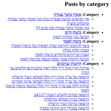
Posts by category
Category:
אובדן כושר עבודה
איך מגישים תביעת פנסיית נכות בגין אובדן כושר עבודה
ומקבלים פיצוי?
מהו אובדן כושר עבודה ומה מגיע לי?
Category:
ביטוח חיים
תביעה בגין מחלות קשות
Category:
ביטוח לאומי
כיצד להתכונן לקראת ועדה רפואית של ביטוח לאומי?
קצבת תלות בזולת
קצבת שירותים מיוחדים ביטוח לאומי
תביעה לקבלת פטור ממס הכנסה מביטוח לאומי
Category:
חדשות ועדכונים
עורכת הדין סיגל רייך הלל ראיון בתכנית פרקליטים עד
הבית
הרצאה של עו”ד סיגל רייך-הלל לגמלאי העיר הרצליה
הרצאה של עו”ד סיגל רייך-הלל לגמלאי ארגון המורים
שיחות לילה עם עו”ד סיגל רייך-הלל בנושאי ביטוח וביטוח
לאומי
הרצאה במרכז לקשיש רעננה 24/1/17
הרצאה בבית הגמלאי בהרצליה
הרצאה בהיכל העיר הרצליה
הרצאה במגדלי הים התיכון בסביון