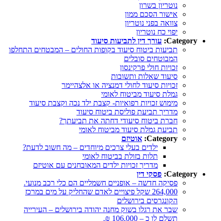
נוטריון בשרון
אישור הסכם ממון
צוואה בפני נוטריון
יפוי כח נוטריון
Category:
עורך דין לתביעות סיעוד
תביעות ביטוח סיעוד בקופות החולים – המבטחים התחלפו
המבוטחים סובלים
זכויות חולי פרקינסון
סיעוד שאלות ותשובות
זכויות סיעוד לחולי דמנציה או אלצהיימר
גמלת סיעוד מביטוח לאומי
מימוש זכויות רפואיות- קצבת ילד נכה וקצבת סיעוד
מדריך תביעת פוליסת ביטוח סיעוד
חברת ביטוח סיעודי דחתה את תביעתך?
תביעת גמלת סיעוד מביטוח לאומי
Category:
אוטיזם
ילדים בעלי צרכים מיוחדים – מה חשוב לדעת?
תלות בזולת בביטוח לאומי
מדריך זכויות ילדים המאובחנים עם אוטיזם
Category:
פסקי דין
פסיקה חדשה – אופניים חשמליים הם כלי רכב מנועי.
264,000 שקל פיצויים לאדם שהחליק על מים במרכז
הקונגרסים בירושלים
שבר את רגלו בשוק מחנה יהודה בירושלים – העירייה
תשלם לו כ – 106,000 ₪.