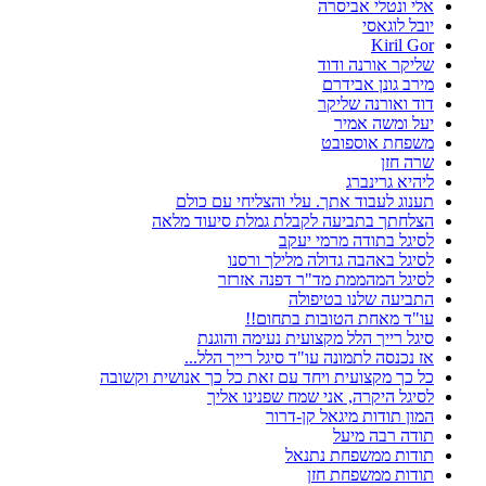
אלי ונטלי אביסרה
יובל לוגאסי
Kiril Gor
שליקר אורנה ודוד
מירב גונן אבידרם
דוד ואורנה שליקר
יעל ומשה אמיר
משפחת אוספובט
שרה חזן
ליהיא גרינברג
תענוג לעבוד אתך. עלי והצליחי עם כולם
הצלחתך בתביעה לקבלת גמלת סיעוד מלאה
לסיגל בתודה מרמי יעקב
לסיגל באהבה גדולה מלילך ורסנו
לסיגל המהממת מד"ר דפנה אזרזר
התביעה שלנו בטיפולה
עו"ד מאחת הטובות בתחום!!
סיגל רייך הלל מקצועית נעימה והוגנת
אז נכנסה לתמונה עו"ד סיגל רייך הלל...
כל כך מקצועית ויחד עם זאת כל כך אנושית וקשובה
לסיגל היקרה, אני שמח שפנינו אליך
המון תודות מיגאל קן-דרור
תודה רבה מיעל
תודות ממשפחת נתנאל
תודות ממשפחת חזן