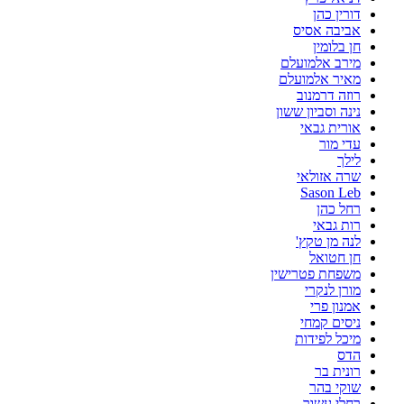
דורין כהן
אביבה אסיס
חן בלומין
מירב אלמועלם
מאיר אלמועלם
רוזה דרמנוב
נינה וסביון ששון
אורית גבאי
עדי מור
לילך
שרה אזולאי
Sason Leb
רחל כהן
רות גבאי
לנה מן טקץ'
חן חטואל
משפחת פטרישין
מורן לנקרי
אמנון פרי
ניסים קמחי
מיכל לפידות
הדס
רונית בר
שוקי בהר
רחלי עשור