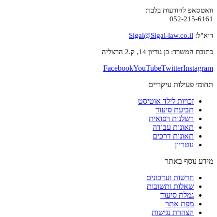
וואטסאפ להודעות בלבד:
052-215-6161
דוא"ל:
Sigal@Sigal-law.co.il
כתובת המשרד: בן גוריון 14, ק.2 הרצליה
Facebook
YouTube
Twitter
Instagram
תחומי פעילות עיקריים
זכויות לילד אוטיסט
תביעת סיעוד
רשלנות רפואית
תאונות עבודה
תאונות דרכים
נוטריון
מידע נוסף באתר
חדשות ועדכונים
שאלות ותשובות
גמלת סיעוד
מפת אתר
הצהרת נגישות