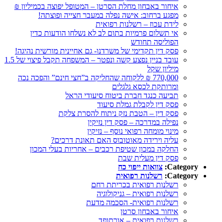
איחור באבחון מחלת הסרטן – המטופל יפוצה בכמיליון ₪
מפגע ברחוב: אישה נפלה במעבר חצייה ופוצתה!
לידת עכוז – רשלנות רפואית
אי תשלום פרמיות בתום לב לא נשלחו הודעות כדין
הפוליסה תחודש
פסק דין תקדימי של משרדנו- גם אחיינית מורשית נהיגה!
עובד בניין נפצע קשה ונפטר – המשפחה תקבל פיצוי של 1.5
מיליון שקל
770,000 ₪ ללקוחה שהחליקה ב”חצי חינם” והפכה נכה
ומרותקת לכסא גלגלים
תביעה כנגד חברת ביטוח סיעודי הראל
פסק דין לקבלת גמלת סיעוד
פסק דין – הטבת נזק ניתוח להסרת צלקת
נפילה במדרכה – פסק דין נזיקין
מינוי מומחה רפואי נוסף – נזיקין
עליה וירידה מאוטובוס האם תאונת דרכים?
החלקה במכון שטיפת רכבים – אחריות בעלי המכון
פסק דין מעלית שבת
Category:
צוואות ייפוי כח
Category:
רשלנות רפואית
רשלנות רפואית בכריתת רחם
רשלנות רפואית – גניקולוגיה
רשלנות רפואית- הסכמה מדעת
איחור באבחון סרטן
רשלנות רפואית – אורתופד