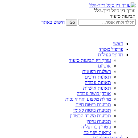
עורך דין סיגל רייך-הלל
תביעות סיעוד
חיפוש באתר
ראשי
פרופיל משרד
תחומי פעילות
עורך דין תביעות סיעוד
אוטיזם
רשלנות רפואית
תאונות דרכים
תאונות עבודה
תאונות אישיות
אובדן כושר עבודה
מחלת מקצוע ואחוזי נכות
תביעות ביטוח חיים
תביעות ביטוח לאומי
תביעות משרד הבטחון
תביעות נזיקין
נוטריון בהרצליה
צוואות ייפוי כח
לקוחות ממליצים