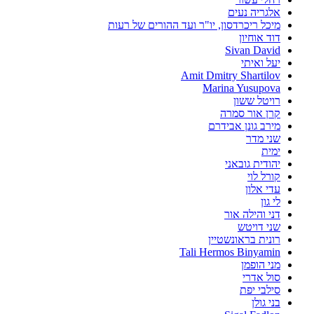
אלגריה נעים
מיכל ריכרדסון, יו"ר ועד ההורים של רעות
דוד אוחיון
Sivan David
יעל ואיתי
Amit Dmitry Shartilov
Marina Yusupova
רויטל ששון
קרן אור סמרה
מירב גונן אבידרם
שני מדר
ימית
יהודית גובאני
קורל לוי
עדי אלון
לי גון
דני והילה אור
שני דויטש
רונית בראונשטיין
Tali Hermos Binyamin‎‏
מני הופמן
סול אדרי
סילבי יפת‏
בני גולן