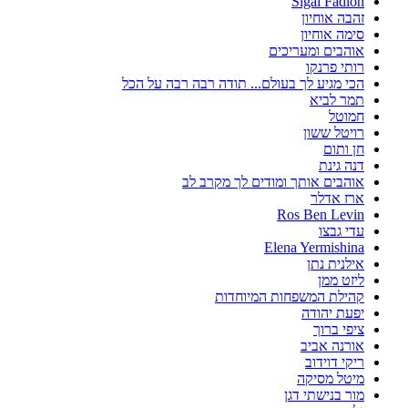
זהבה אוחיון
סימה אוחיון
אוהבים ומעריכים
רותי פרנקו
הכי מגיע לך בעולם... תודה רבה רבה על הכל
תמר לביא
חמוטל
רויטל ששון
חן ותום
דנה גינת
אוהבים אותך ומודים לך מקרב לב
ארז אדלר
Ros Ben Levin‎‏
עדי גבצו
Elena Yermishina‎‏
אילנית נתן
ליזט ממן
קהילת המשפחות המיוחדות
יפעת יהודה
ציפי ברוך
אורנה אביב
ריקי דוידוב
מיטל מסיקה
מור בנישתי דגן