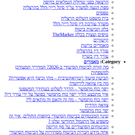
הרצאה בפני שדולת הגמלאים בחיפה
מפת הגעה למשרד עו”ד סיגל רייך-הלל בהרצליה
טפסים
בית משפט השלום הרצליה
משרד עורכת דין סיגל רייך-הלל
בלוג תביעות ביטוח
טיפים ועצות בבלוג TheMarker
קישורים
מאמרים ברשת
עורך דין בהרצליה
עורך דין בשרון
Category:
מאמרים
מה קורה לביטוח הסיעודי ב-2026? המדריך המעודכן
למשפחות
תביעת סיעוד רטרואקטיבית – מתי וכיצד היא אפשרית?
מה בין צוואה לירושה?
ייפוי כוח מתמשך – הדרך לשלוט בעתידך המשפטי
איך מתבצע הליך ייפוי כוח מתמשך בפועל על ידי עורך דין?
ייפוי כוח מתמשך – מה זה והאם זה מתאים לי?
צוואה הדדית
יפוי כוח מתמשך
שינוי המבטחים בביטוח הסיעודי בקופות החולים, איך זה
משפיע על התגמול החודשי שלנו ?
הביטוחים הסיעודיים על סף קריסה
איזה מידע חברות הביטוח מסתירות על הביטוח הסיעודי