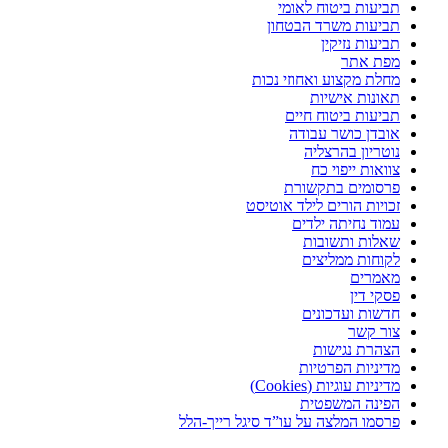
תביעות ביטוח לאומי
תביעות משרד הבטחון
תביעות נזיקין
מפת אתר
מחלת מקצוע ואחוזי נכות
תאונות אישיות
תביעות ביטוח חיים
אובדן כושר עבודה
נוטריון בהרצליה
צוואות ייפוי כח
פרסומים בתקשורת
זכויות הורים לילד אוטיסט
עמוד נחיתה ילדים
שאלות ותשובות
לקוחות ממליצים
מאמרים
פסקי דין
חדשות ועדכונים
צור קשר
הצהרת נגישות
מדיניות הפרטיות
מדיניות עוגיות (Cookies)
הפינה המשפטית
פרסמו המלצה על עו”ד סיגל רייך-הלל