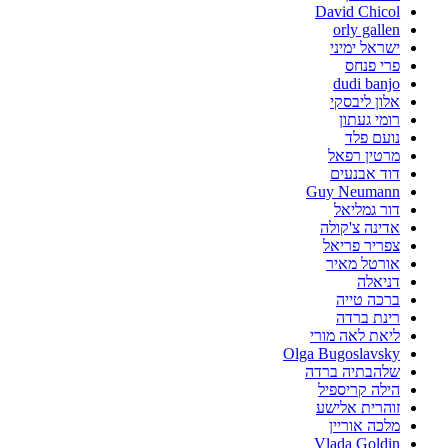
David Chicol
orly gallen
ישראל ימיני
פרי פנחס
dudi banjo
אלון ליבסקי
רומי געתון
נועם פלד
מרטין רפאל
דוד אבנעים
Guy Neumann
דור גמליאל
אדינה צ'קולה
צפריר פריאל
אורטל מאיר
דניאלה
ברכה טייה
רינת ברדה
ליאת לאה מורי
Olga Bugoslavsky
שלהבתיה ברדה
הילה קריספיל
זוהרית אלישע
מלכה אוריין
Vlada Goldin