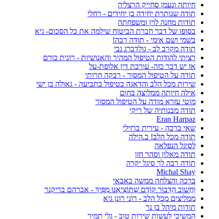
חיותה ונעמן סחייק הרצליה
תודה שנותרת יחידה בן יחידים - רחלי
תודות מחנה לוין ומשפחתה
בסופו של דבר חברת הביטוח שילמה את כל הסכום- גיא
בשמי ושם אימי - תודה רבה!
תודה מקרב לב - גולדברג גבי
רציתי להודות הטיפול המהיר והאנושיות - רונית כורם
אז יש דבר כזה- עורכת דין אלופת-על
תודה על הטיפול המסור - רבקה חרותי
שירות מכל הלב והדאגה בטיפול בתביעה - גאולה בן ישי
אילה חיותה ממליצה בחום
מוטי עזרא מודה על הטיפול המסור
תודה מבנותיה של ריקי
Eran Harpaz‎‏
שאי ברכה - עירית ברזילי
תודה מכל הלב! ב.הילה
לסיגל הנפלאה
תודה מאלון וסהר חזן
תודה רבה לך סיגל יקרה
Michal Shay‎‏
ברכה והצלחה ממשה באבאי
וַחֲשׁוֹב הַדִּבּוּר קוֹדֶם שֶׁתּוֹצִיאֶנּוּ מִפִּיךָ - אברהם בריקנר
ממליצים מכל הלב - ‏רוני רונן גיא‏
תודות מיהל בן נר
המשיכי לעשות שירות טוב - גלי תמיר