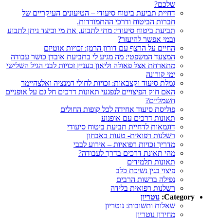
שלכם?
דחיית תביעת ביטוח סיעודי – הטיעונים העיקריים של
חברות הביטוח ודרכי ההתמודדות.
תביעת ביטוח סיעודי: מתי לתבוע, את מי וכיצד ניתן לתבוע
ובמי אפשר להיעזר?
החיים על הרצף עם דורון הרמן: זכויות אוטיזם
המצעד המשפטי: מה מגיע לי בתביעת אובדן כושר עבודה
מתארחת אצל פאולה וליאון בעניין זכויות לבני הגיל השלישי
ימי קורונה
גמלת סיעוד וקצבאות: זכויות לחולי דמנציה ואלצהיימר
האם חוק הפיצויים לנפגעי תאונות דרכים חל גם על אופניים
חשמליים?
פוליסת סיעוד אחידה לכל קופות החולים
תאונות דרכים עם אופנוע
דוגמאות לדחיית תביעת ביטוח סיעודי
רשלנות רפואית- טעות באבחון
מדריך זכויות רפואיות – אירוע לבבי
מהי תאונת דרכים בדרך לעבודה?
תאונות תלמידים
פיצוי בגין נשיכת כלב
נפילה ברשות הרבים
רשלנות רפואית בלידה
Category:
נוטריון
שאלות ותשובות: נוטריון
מחירון נוטריון