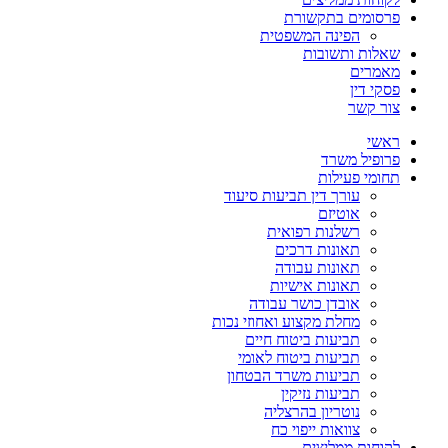
פרסומים בתקשורת
הפינה המשפטית
שאלות ותשובות
מאמרים
פסקי דין
צור קשר
ראשי
פרופיל משרד
תחומי פעילות
עורך דין תביעות סיעוד
אוטיזם
רשלנות רפואית
תאונות דרכים
תאונות עבודה
תאונות אישיות
אובדן כושר עבודה
מחלת מקצוע ואחוזי נכות
תביעות ביטוח חיים
תביעות ביטוח לאומי
תביעות משרד הבטחון
תביעות נזיקין
נוטריון בהרצליה
צוואות ייפוי כח
לקוחות ממליצים