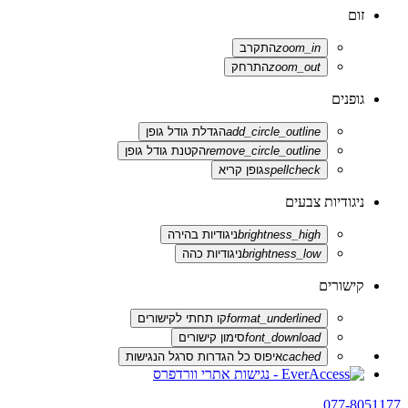
זום
zoom_in
התקרב
zoom_out
התרחק
גופנים
add_circle_outline
הגדלת גודל גופן
remove_circle_outline
הקטנת גודל גופן
spellcheck
גופן קריא
ניגודיות צבעים
brightness_high
ניגודיות בהירה
brightness_low
ניגודיות כהה
קישורים
format_underlined
קו תחתי לקישורים
font_download
סימון קישורים
cached
איפוס כל הגדרות סרגל הנגישות
077-8051177