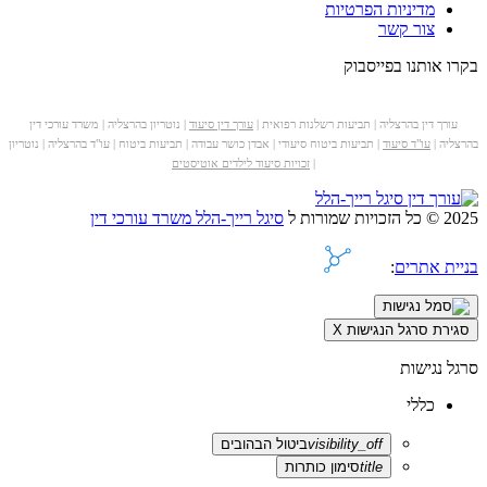
מדיניות הפרטיות
צור קשר
בקרו אותנו בפייסבוק
עורך דין בהרצליה | תביעות רשלנות רפואית |
עורך דין סיעוד
| נוטריון בהרצליה | משרד עורכי דין
בהרצליה |
עו"ד סיעוד
| תביעות ביטוח סיעודי | אבדן כושר עבודה | תביעות ביטוח | עו"ד בהרצליה | נוטריון
|
זכויות סיעוד לילדים אוטיסטים
2025 © כל הזכויות שמורות ל
סיגל רייך-הלל משרד עורכי דין
בניית אתרים
:
סגירת סרגל הנגישות
X
סרגל נגישות
כללי
visibility_off
ביטול הבהובים
title
סימון כותרות