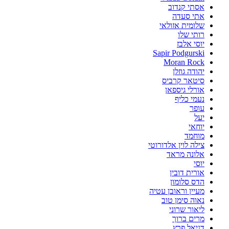
אסתי קנדוב
אתי סעדה
שלומית אזולאי
רותי שלו
יוסי אלבז
Sapir Podgurski
Moran Rock
יהודה גוזלן
סיטאר קרביס
אורלי גיספאן
נעמי כליף
עופר
יעל
יוחאי
מוחמד
צילה לוין אלדורוטי
אלונה מראד
יוסי
אורית דובין
הדס סלומון
מעיין וראובן עטיה
נאוה סימן טוב
ליאור שרוני
מרים ברוך
דניאל פרץ