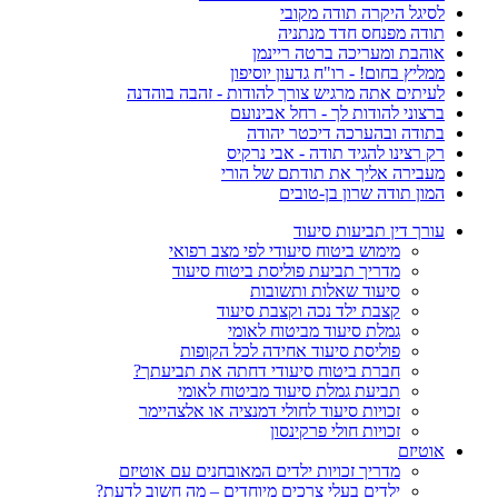
לסיגל היקרה תודה מקובי
תודה מפנחס חדד מנתניה
אוהבת ומעריכה ברטה ריינמן
ממליץ בחום! - רו"ח גדעון יוסיפון
לעיתים אתה מרגיש צורך להודות - זהבה בוהדנה
ברצוני להודות לך - רחל אבינועם
בתודה ובהערכה דיכטר יהודה
רק רצינו להגיד תודה - אבי נרקיס
מעבירה אליך את תודתם של הורי
המון תודה שרון בן-טובים
עורך דין תביעות סיעוד
מימוש ביטוח סיעודי לפי מצב רפואי
מדריך תביעת פוליסת ביטוח סיעוד
סיעוד שאלות ותשובות
קצבת ילד נכה וקצבת סיעוד
גמלת סיעוד מביטוח לאומי
פוליסת סיעוד אחידה לכל הקופות
חברת ביטוח סיעודי דחתה את תביעתך?
תביעת גמלת סיעוד מביטוח לאומי
זכויות סיעוד לחולי דמנציה או אלצהיימר
זכויות חולי פרקינסון
אוטיזם
מדריך זכויות ילדים המאובחנים עם אוטיזם
ילדים בעלי צרכים מיוחדים – מה חשוב לדעת?